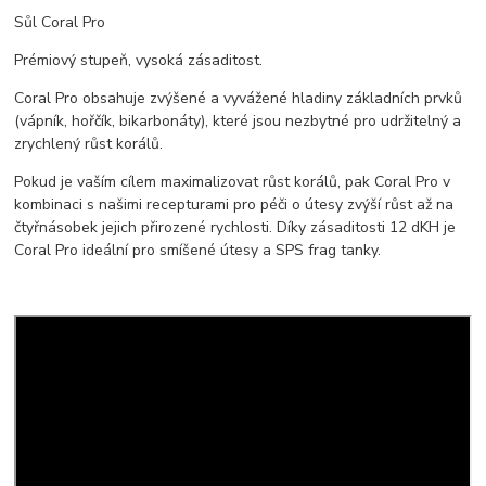
Sůl Coral Pro
Prémiový stupeň, vysoká zásaditost.
Coral Pro obsahuje zvýšené a vyvážené hladiny základních prvků
(vápník, hořčík, bikarbonáty), které jsou nezbytné pro udržitelný a
zrychlený růst korálů.
Pokud je vaším cílem maximalizovat růst korálů, pak Coral Pro v
kombinaci s našimi recepturami pro péči o útesy zvýší růst až na
čtyřnásobek jejich přirozené rychlosti. Díky zásaditosti 12 dKH je
Coral Pro ideální pro smíšené útesy a SPS frag tanky.