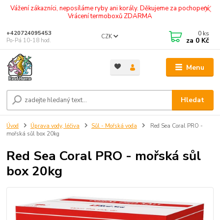
Vážení zákazníci, neposíláme ryby ani korály. Děkujeme za pochopení.
Vrácení termoboxů ZDARMA
0
ks
+420724095453
CZK
za
0 Kč
Po-Pá 10-18 hod.
Menu
Hledat
Úvod
Úprava vody, léčiva
Sůl - Mořská voda
Red Sea Coral PRO -
mořská sůl box 20kg
Red Sea Coral PRO - mořská sůl
box 20kg