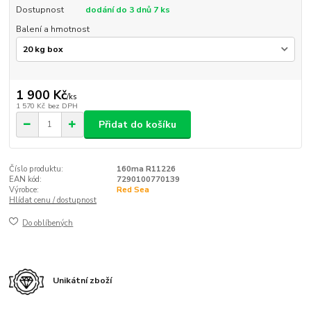
Dostupnost
dodání do 3 dnů 7 ks
Balení a hmotnost
1 900 Kč
/
ks
1 570 Kč
bez DPH
Přidat do košíku
Číslo produktu:
160ma R11226
EAN kód:
7290100770139
Výrobce:
Red Sea
Hlídat cenu / dostupnost
Do oblíbených
Unikátní zboží