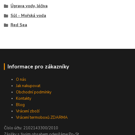
Úprava vody, léčiva
Sůl - Mořská voda
Red Sea
Informace pro zákazníky
O nás
Jak nakupovat
Obchodní podmínky
Kontakty
Blog
Vrácení zboží
Vrácení termoboxů ZDARMA
Číslo účtu: 2102143300/2010
Zásilky s živým obsahem odesíláme Po-St