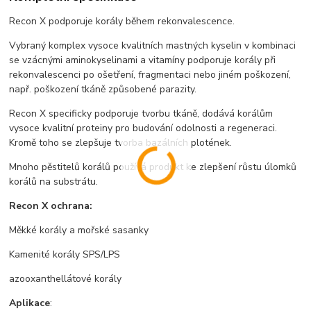
Recon X podporuje korály během rekonvalescence.
Vybraný komplex vysoce kvalitních mastných kyselin v kombinaci
se vzácnými aminokyselinami a vitamíny podporuje korály při
rekonvalescenci po ošetření, fragmentaci nebo jiném poškození,
např. poškození tkáně způsobené parazity.
Recon X specificky podporuje tvorbu tkáně, dodává korálům
vysoce kvalitní proteiny pro budování odolnosti a regeneraci.
Kromě toho se zlepšuje tvorba bazálních plotének.
Mnoho pěstitelů korálů používá produkt ke zlepšení růstu úlomků
korálů na substrátu.
Recon X ochrana:
Měkké korály a mořské sasanky
Kamenité korály SPS/LPS
azooxanthellátové korály
Aplikace
: