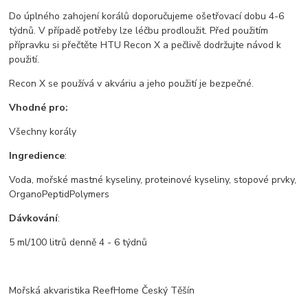
Do úplného zahojení korálů doporučujeme ošetřovací dobu 4-6
týdnů. V případě potřeby lze léčbu prodloužit. Před použitím
přípravku si přečtěte HTU Recon X a pečlivě dodržujte návod k
použití.
Recon X se používá v akváriu a jeho použití je bezpečné.
Vhodné pro:
Všechny korály
Ingredience
:
Voda, mořské mastné kyseliny, proteinové kyseliny, stopové prvky,
OrganoPeptidPolymers
Dávkování
:
5 ml/100 litrů denně 4 - 6 týdnů
Mořská akvaristika ReefHome Český Těšín