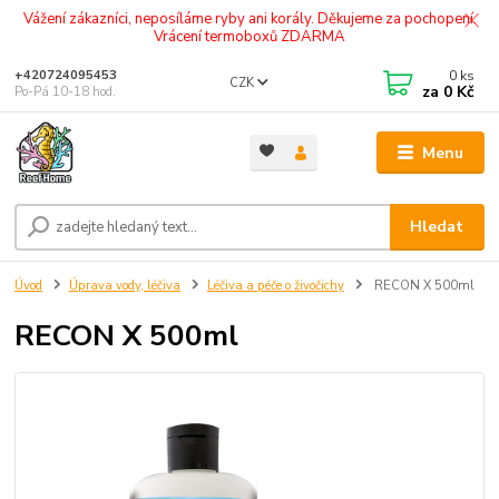
Vážení zákazníci, neposíláme ryby ani korály. Děkujeme za pochopení.
Vrácení termoboxů ZDARMA
0
ks
+420724095453
CZK
za
0 Kč
Po-Pá 10-18 hod.
Menu
Hledat
Úvod
Úprava vody, léčiva
Léčiva a péče o živočichy
RECON X 500ml
RECON X 500ml