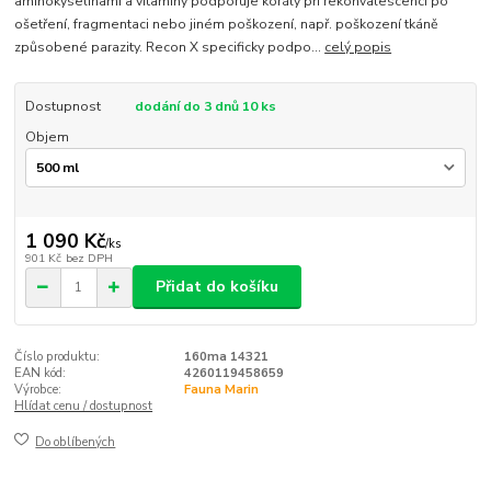
aminokyselinami a vitamíny podporuje korály při rekonvalescenci po
ošetření, fragmentaci nebo jiném poškození, např. poškození tkáně
způsobené parazity. Recon X specificky podpo...
celý popis
Dostupnost
dodání do 3 dnů 10 ks
Objem
1 090 Kč
/
ks
901 Kč
bez DPH
Přidat do košíku
Číslo produktu:
160ma 14321
EAN kód:
4260119458659
Výrobce:
Fauna Marin
Hlídat cenu / dostupnost
Do oblíbených