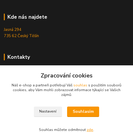
Kde nás najdete
Jasná 294
735 62 Český Těšín
Kontakty
Michal Zamarski
Zpracování cookies
+420724095453
Po-Pá 10-18 hod.
Náš e-shop a partneři potřebují Váš
souhlas
s použitím souborů
cookies, aby Vám mohli zobrazovat informace týkající se Vašich
info@reefhome.cz
zájmů.
Souhlasím
Nastavení
Souhlas můžete odmítnout
zde
.