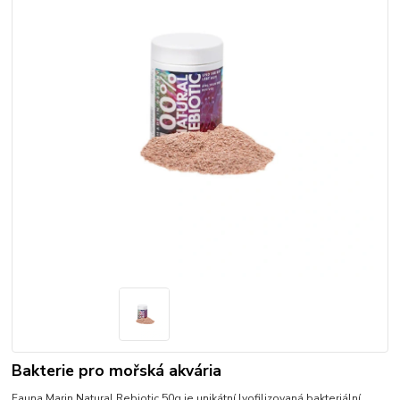
Bakterie pro mořská akvária
Fauna Marin Natural Rebiotic 50g je unikátní lyofilizovaná bakteriální