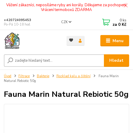
Vážení zákazníci, neposíláme ryby ani korály. Děkujeme za pochopení.
Vrácení termoboxů ZDARMA
0
ks
+420724095453
CZK
za
0 Kč
Po-Pá 10-18 hod.
Menu
Hledat
Úvod
Filtrace
Bakterie
Rozklad kalu a čištění
Fauna Marin
Natural Rebiotic 50g
Fauna Marin Natural Rebiotic 50g