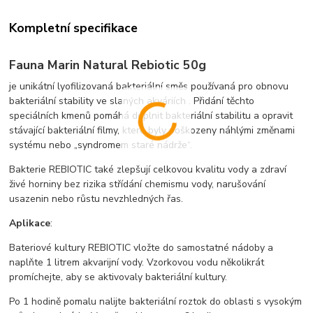
Kompletní specifikace
Fauna Marin Natural Rebiotic 50g
je unikátní lyofilizovaná bakteriální směs používaná pro obnovu
bakteriální stability ve slaných akváriích . Přidání těchto
speciálních kmenů pomáhá doplnit bakteriální stabilitu a opravit
stávající bakteriální filmy, které byly poškozeny náhlými změnami
systému nebo „syndromem staré nádrže“.
Bakterie REBIOTIC také zlepšují celkovou kvalitu vody a zdraví
živé horniny bez rizika střídání chemismu vody, narušování
usazenin nebo růstu nevzhledných řas.
Aplikace
:
Bateriové kultury REBIOTIC vložte do samostatné nádoby a
naplňte 1 litrem akvarijní vody. Vzorkovou vodu několikrát
promíchejte, aby se aktivovaly bakteriální kultury.
Po 1 hodině pomalu nalijte bakteriální roztok do oblasti s vysokým