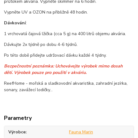
průtokem akvária. Vypněte skimmer na 6 hodin.
Vypněte UV a OZON na přibližně 48 hodin.
Dávkování
:
1 vrchovatá čajová lžička (cca 5 g) na 400 litrů objemu akvária.
Dávkujte 2x týdně po dobu 4-6 týdnů.
Po této době přidejte udržovací dávku každé 4 týdny.
Bezpečnostní poznámka:
Uchovávejte výrobek mimo dosah
dětí.
Výrobek pouze pro použití v akváriu.
ReefHome - mořská a sladkovodní akvaristika, zahradní jezírka,
sonary, zavážecí lodičky...
Parametry
Výrobce
Fauna Marin