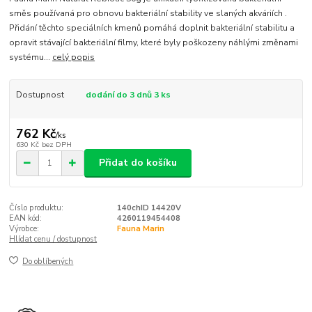
směs používaná pro obnovu bakteriální stability ve slaných akváriích .
Přidání těchto speciálních kmenů pomáhá doplnit bakteriální stabilitu a
opravit stávající bakteriální filmy, které byly poškozeny náhlými změnami
systému...
celý popis
Dostupnost
dodání do 3 dnů 3 ks
762 Kč
/
ks
630 Kč
bez DPH
Přidat do košíku
Číslo produktu:
140chID 14420V
EAN kód:
4260119454408
Výrobce:
Fauna Marin
Hlídat cenu / dostupnost
Do oblíbených