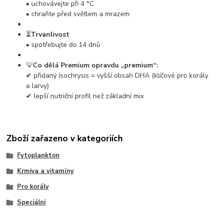
• uchovávejte při 4 °C
• chraňte před světlem a mrazem
⏳
Trvanlivost
• spotřebujte do 14 dnů
💡
Co dělá Premium opravdu „premium“:
✔
přidaný Isochrysis = vyšší obsah DHA (klíčové pro korály
a larvy)
✔
lepší nutriční profil než základní mix
Zboží zařazeno v kategoriích
Fytoplankton
Krmiva a vitamíny
Pro korály
Speciální