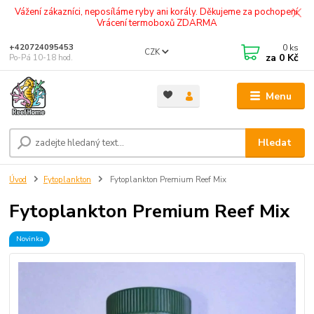
Vážení zákazníci, neposíláme ryby ani korály. Děkujeme za pochopení.
Vrácení termoboxů ZDARMA
0
ks
+420724095453
CZK
za
0 Kč
Po-Pá 10-18 hod.
Menu
Hledat
Úvod
Fytoplankton
Fytoplankton Premium Reef Mix
Fytoplankton Premium Reef Mix
Novinka