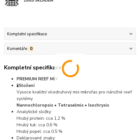
Zboží SKLADEM
Kompletní specifikace
Komentáře
0
Kompletní specifikace
PREMIUM REEF MIX
🧪
Složení
Vysoce kvalitní vícedruhový mix mikrořas pro náročné reef
systémy
Nannochloropsis • Tetraselmis • Isochrysis
Analytické složky:
Hrubý protein: cca 1,2 %
Hrubý tuk: cca 0,6 %
Hrubý popel: cca 0,5 %
Deklarované znaky: