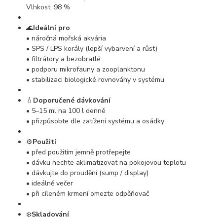
Vlhkost: 98 %
🌊
Ideální pro
• náročná mořská akvária
• SPS / LPS korály (lepší vybarvení a růst)
• filtrátory a bezobratlé
• podporu mikrofauny a zooplanktonu
• stabilizaci biologické rovnováhy v systému
💧
Doporučené dávkování
• 5–15 ml na 100 l denně
• přizpůsobte dle zatížení systému a osádky
⚙️
Použití
• před použitím jemně protřepejte
• dávku nechte aklimatizovat na pokojovou teplotu
• dávkujte do proudění (sump / display)
• ideálně večer
• při cíleném krmení omezte odpěňovač
❄️
Skladování