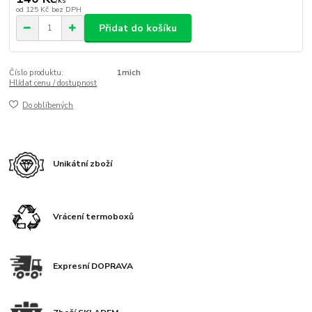
/
ks
od
125 Kč
bez DPH
Přidat do košíku
Číslo produktu:
1mich
Hlídat cenu / dostupnost
Do oblíbených
Unikátní zboží
Vrácení termoboxů
Expresní DOPRAVA