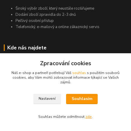
Široký výběr zboží, který neustále rozšiřujeme
Dodání zboží zpravidla do 2-3 dnů
Pečlivý osobní přístup
Telefonický, e-mailový a online zákaznický servis
Kde nás najdete
Jasná 294
Zpracování cookies
735 62 Český Těšín
Náš e-shop a partneři potřebují Váš
souhlas
s použitím souborů
cookies, aby Vám mohli zobrazovat informace týkající se Vašich
zájmů.
Kontakty
Souhlasím
Nastavení
Michal Zamarski
+420724095453
Po-Pá 10-18 hod.
Souhlas můžete odmítnout
zde
.
info@reefhome.cz