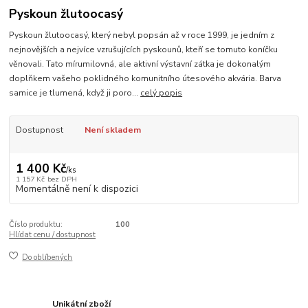
Pyskoun žlutoocasý
Pyskoun žlutoocasý, který nebyl popsán až v roce 1999, je jedním z
nejnovějších a nejvíce vzrušujících pyskounů, kteří se tomuto koníčku
věnovali. Tato mírumilovná, ale aktivní výstavní zátka je dokonalým
doplňkem vašeho poklidného komunitního útesového akvária. Barva
samice je tlumená, když ji poro...
celý popis
Dostupnost
Není skladem
1 400 Kč
/
ks
1 157 Kč
bez DPH
Momentálně není k dispozici
Číslo produktu:
100
Hlídat cenu / dostupnost
Do oblíbených
Unikátní zboží