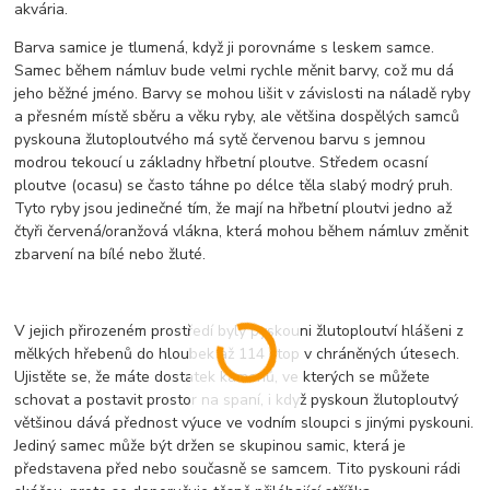
akvária.
Barva samice je tlumená, když ji porovnáme s leskem samce.
Samec během námluv bude velmi rychle měnit barvy, což mu dá
jeho běžné jméno. Barvy se mohou lišit v závislosti na náladě ryby
a přesném místě sběru a věku ryby, ale většina dospělých samců
pyskouna žlutoploutvého má sytě červenou barvu s jemnou
modrou tekoucí u základny hřbetní ploutve. Středem ocasní
ploutve (ocasu) se často táhne po délce těla slabý modrý pruh.
Tyto ryby jsou jedinečné tím, že mají na hřbetní ploutvi jedno až
čtyři červená/oranžová vlákna, která mohou během námluv změnit
zbarvení na bílé nebo žluté.
V jejich přirozeném prostředí byly pyskouni žlutoploutví hlášeni z
mělkých hřebenů do hloubek až 114 stop v chráněných útesech.
Ujistěte se, že máte dostatek kamenů, ve kterých se můžete
schovat a postavit prostor na spaní, i když pyskoun žlutoploutvý
většinou dává přednost výuce ve vodním sloupci s jinými pyskouni.
Jediný samec může být držen se skupinou samic, která je
představena před nebo současně se samcem. Tito pyskouni rádi