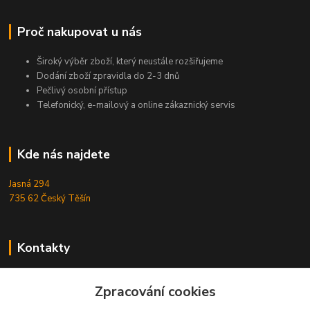
Proč nakupovat u nás
Široký výběr zboží, který neustále rozšiřujeme
Dodání zboží zpravidla do 2-3 dnů
Pečlivý osobní přístup
Telefonický, e-mailový a online zákaznický servis
Kde nás najdete
Jasná 294
735 62 Český Těšín
Kontakty
Michal Zamarski
+420724095453
Zpracování cookies
Po-Pá 10-18 hod.