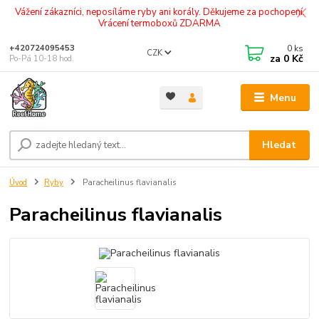
Vážení zákazníci, neposíláme ryby ani korály. Děkujeme za pochopení.
Vrácení termoboxů ZDARMA
0
ks
+420724095453
CZK
za
0 Kč
Po-Pá 10-18 hod.
Menu
Hledat
Úvod
Ryby
Paracheilinus flavianalis
Paracheilinus flavianalis