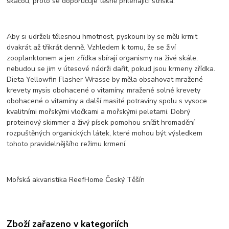
skáčou, proto se doporučuje těsně přiléhající stříška.
Aby si udrželi tělesnou hmotnost, pyskouni by se měli krmit
dvakrát až třikrát denně. Vzhledem k tomu, že se živí
zooplanktonem a jen zřídka sbírají organismy na živé skále,
nebudou se jim v útesové nádrži dařit, pokud jsou krmeny zřídka.
Dieta Yellowfin Flasher Wrasse by měla obsahovat mražené
krevety mysis obohacené o vitamíny, mražené solné krevety
obohacené o vitamíny a další masité potraviny spolu s vysoce
kvalitními mořskými vločkami a mořskými peletami. Dobrý
proteinový skimmer a živý písek pomohou snížit hromadění
rozpuštěných organických látek, které mohou být výsledkem
tohoto pravidelnějšího režimu krmení.
Mořská akvaristika ReefHome Český Těšín
Zboží zařazeno v kategoriích