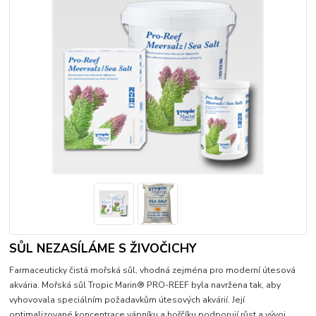
SŮL NEZASÍLÁME S ŽIVOČICHY
Farmaceuticky čistá mořská sůl, vhodná zejména pro moderní útesová
akvária. Mořská sůl Tropic Marin® PRO-REEF byla navržena tak, aby
vyhovovala speciálním požadavkům útesových akvárií. Její
optimalizované koncentrace vápníku a hořčíku podporují růst a vývoj