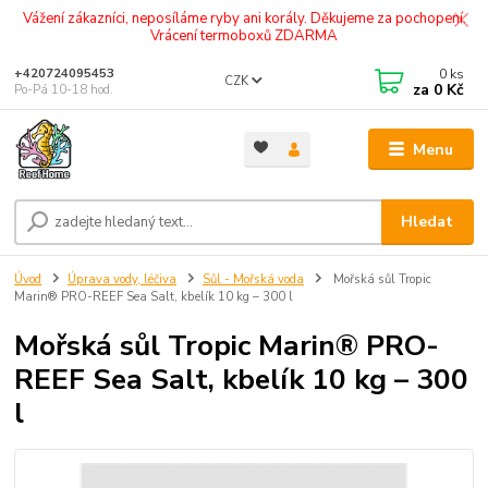
Vážení zákazníci, neposíláme ryby ani korály. Děkujeme za pochopení.
Vrácení termoboxů ZDARMA
0
ks
+420724095453
CZK
za
0 Kč
Po-Pá 10-18 hod.
Menu
Hledat
Úvod
Úprava vody, léčiva
Sůl - Mořská voda
Mořská sůl Tropic
Marin® PRO-REEF Sea Salt, kbelík 10 kg – 300 l
Mořská sůl Tropic Marin® PRO-
REEF Sea Salt, kbelík 10 kg – 300
l