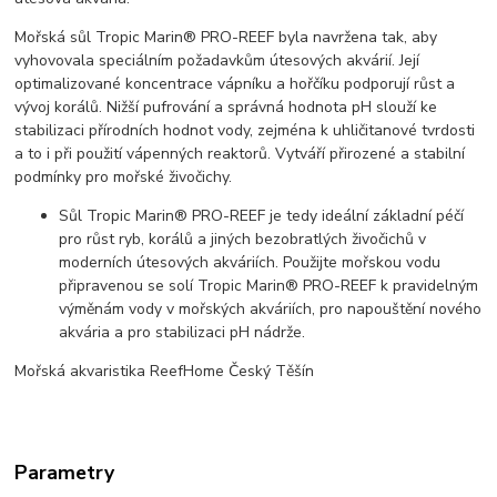
Mořská sůl Tropic Marin® PRO-REEF byla navržena tak, aby
vyhovovala speciálním požadavkům útesových akvárií. Její
optimalizované koncentrace vápníku a hořčíku podporují růst a
vývoj korálů. Nižší pufrování a správná hodnota pH slouží ke
stabilizaci přírodních hodnot vody, zejména k uhličitanové tvrdosti
a to i při použití vápenných reaktorů. Vytváří přirozené a stabilní
podmínky pro mořské živočichy.
Sůl Tropic Marin® PRO-REEF je tedy ideální základní péčí
pro růst ryb, korálů a jiných bezobratlých živočichů v
moderních útesových akváriích. Použijte mořskou vodu
připravenou se solí Tropic Marin® PRO-REEF k pravidelným
výměnám vody v mořských akváriích, pro napouštění nového
akvária a pro stabilizaci pH nádrže.
Mořská akvaristika ReefHome Český Těšín
Parametry