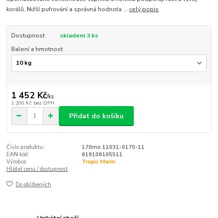
korálů. Nižší pufrování a správná hodnota ...
celý popis
Dostupnost
skladem 3 ks
Balení a hmotnost
1 452 Kč
/
ks
1 200 Kč
bez DPH
Přidat do košíku
Číslo produktu:
170mo 11031-0170-11
EAN kód:
619106105511
Výrobce:
Tropic Marin
Hlídat cenu / dostupnost
Do oblíbených
Unikátní zboží