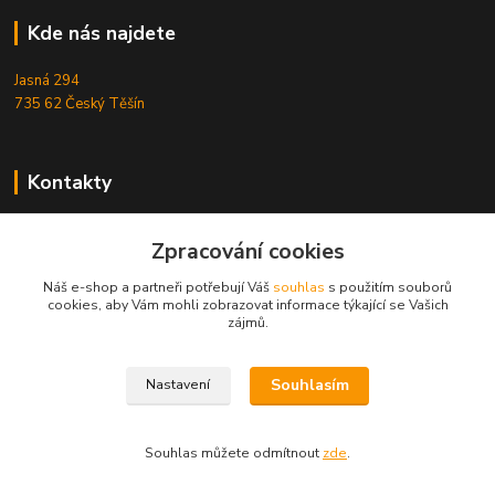
Kde nás najdete
Jasná 294
735 62 Český Těšín
Kontakty
Michal Zamarski
Zpracování cookies
+420724095453
Po-Pá 10-18 hod.
Náš e-shop a partneři potřebují Váš
souhlas
s použitím souborů
cookies, aby Vám mohli zobrazovat informace týkající se Vašich
info@reefhome.cz
zájmů.
Souhlasím
Nastavení
Souhlas můžete odmítnout
zde
.
Vytvořeno na
Eshop-rychle.cz