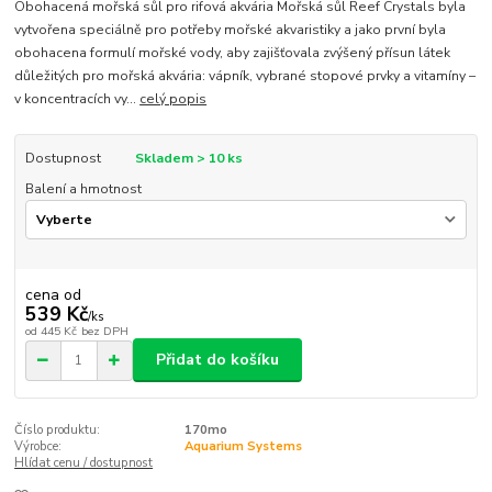
Obohacená mořská sůl pro rifová akvária Mořská sůl Reef Crystals byla
vytvořena speciálně pro potřeby mořské akvaristiky a jako první byla
obohacena formulí mořské vody, aby zajišťovala zvýšený přísun látek
důležitých pro mořská akvária: vápník, vybrané stopové prvky a vitamíny –
v koncentracích vy...
celý popis
Dostupnost
Skladem > 10 ks
Balení a hmotnost
cena od
539 Kč
/
ks
od
445 Kč
bez DPH
Přidat do košíku
Číslo produktu:
170mo
Výrobce:
Aquarium Systems
Hlídat cenu / dostupnost