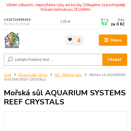
Vážení zákazníci, neposíláme ryby ani korály. Děkujeme za pochopení.
Vrácení termoboxů ZDARMA
0
ks
+420724095453
CZK
za
0 Kč
Po-Pá 10-18 hod.
Menu
Hledat
Úvod
Úprava vody, léčiva
Sůl - Mořská voda
Mořská sůl AQUARIUM
SYSTEMS REEF CRYSTALS
Mořská sůl AQUARIUM SYSTEMS
REEF CRYSTALS