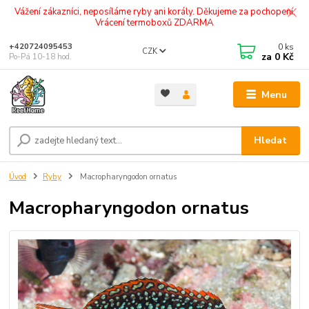
Vážení zákazníci, neposíláme ryby ani korály. Děkujeme za pochopení.
Vrácení termoboxů ZDARMA
0
ks
+420724095453
CZK
za
0 Kč
Po-Pá 10-18 hod.
Menu
Hledat
Úvod
Ryby
Macropharyngodon ornatus
Macropharyngodon ornatus