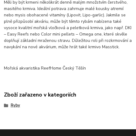
Měli by být krmeni několikrát denně malým množstvím čerstvého,
masitého krmiva. Ideální potrava zahrnuje malé kousky atremií
nebo mysis obohacené vitamíny (Lipovit, Lipo-garlic). Jakmile se
plně přizpůsobí akváriu, může být těmto rybám nabízena také
vysoce kvalitní mořská vločková a peletková krmiva, jako např. DKI
– Easy Reefs nebo Color mini pellets – Omega one, které skvěle
doplňují základní mraženou stravu. Důležitou roli při rozkrmování a
navykání na nové akvárium, může hrát také krmivo Masstick.
Mořská akvaristika ReefHome Český Těšín
Zboží zařazeno v kategoriích
Ryby