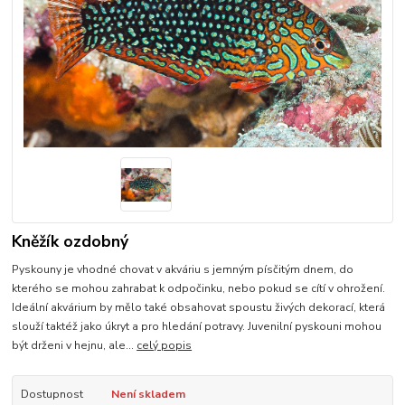
Kněžík ozdobný
Pyskouny je vhodné chovat v akváriu s jemným písčitým dnem, do
kterého se mohou zahrabat k odpočinku, nebo pokud se cítí v ohrožení.
Ideální akvárium by mělo také obsahovat spoustu živých dekorací, která
slouží taktéž jako úkryt a pro hledání potravy. Juvenilní pyskouni mohou
být drženi v hejnu, ale...
celý popis
Dostupnost
Není skladem