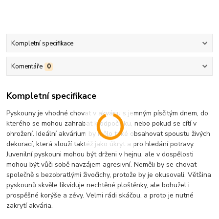
Kompletní specifikace
Komentáře
0
Kompletní specifikace
Pyskouny je vhodné chovat v akváriu s jemným písčitým dnem, do
kterého se mohou zahrabat k odpočinku, nebo pokud se cítí v
ohrožení. Ideální akvárium by mělo také obsahovat spoustu živých
dekorací, která slouží taktéž jako úkryt a pro hledání potravy.
Juvenilní pyskouni mohou být drženi v hejnu, ale v dospělosti
mohou být vůči sobě navzájem agresivní. Neměli by se chovat
společně s bezobratlými živočichy, protože by je okusovali. Většina
pyskounů skvěle likviduje nechtěné ploštěnky, ale bohužel i
prospěšné korýše a zévy. Velmi rádi skáčou, a proto je nutné
zakrytí akvária.