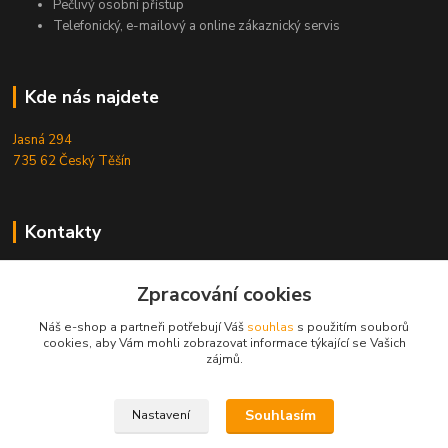
Pečlivý osobní přístup
Telefonický, e-mailový a online zákaznický servis
Kde nás najdete
Jasná 294
735 62 Český Těšín
Kontakty
Michal Zamarski
Zpracování cookies
+420724095453
Po-Pá 10-18 hod.
Náš e-shop a partneři potřebují Váš
souhlas
s použitím souborů
cookies, aby Vám mohli zobrazovat informace týkající se Vašich
info@reefhome.cz
zájmů.
Souhlasím
Nastavení