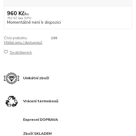
960 Kč
/
ks
793 Kč
bez DPH
Momentálně není k dispozici
Číslo produktu:
100
Hlídat cenu / dostupnost
Do oblíbených
Unikátní zboží
Vrácení termoboxů
Expresní DOPRAVA
Zboží SKLADEM