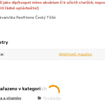
E jako dip/koupel mimo akvárium či k očistě starších, nepo
ití řádně opláchněte!)
kvaristika ReefHome Český Těšín
etry
ce
Brightwell Aquatics
zařazeno v kategoriích
a a vitamíny
Pro korály