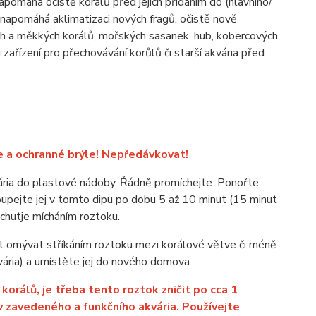
pomáhá očistě korálů před jejich přidáním do (hlavního/
a napomáhá aklimatizaci nových fragů, očistě nově
ých a měkkých korálů, mořských sasanek, hub, kobercových
 zařízení pro přechovávání korůlů či starší akvária před
.
 a ochranné brýle!
Nepředávkovat!
vária do plastové nádoby. Řádně promíchejte. Ponořte
oupejte jej v tomto dipu po dobu 5 až 10 minut (15 minut
achutje mícháním roztoku.
ál omývat stříkáním roztoku mezi korálové větve či méně
vária) a umístěte jej do nového domova.
korálů, je třeba tento roztok zničit po cca 1
v zavedeného a funkčního akvária. Používejte