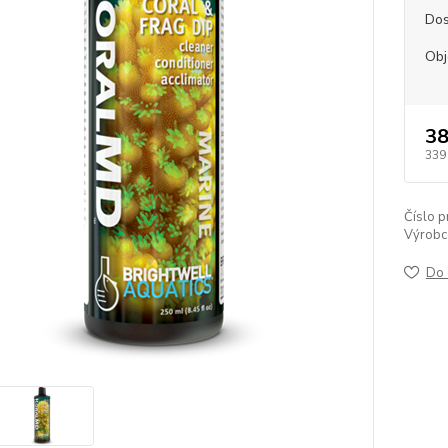
Dos
Ob
38
339
Číslo p
Výrobc
Do 