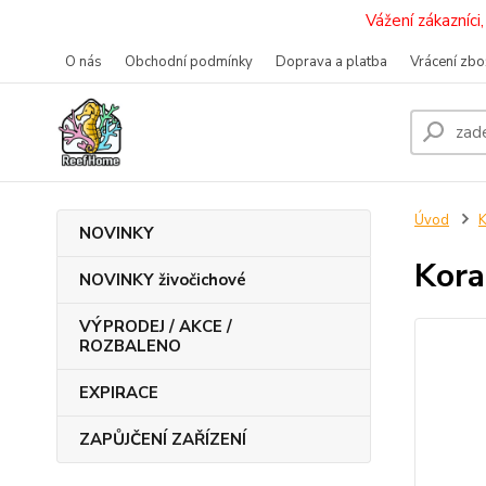
Vážení zákazníc
O nás
Obchodní podmínky
Doprava a platba
Vrácení zbo
Úvod
K
NOVINKY
Kora
NOVINKY živočichové
VÝPRODEJ / AKCE /
ROZBALENO
EXPIRACE
ZAPŮJČENÍ ZAŘÍZENÍ