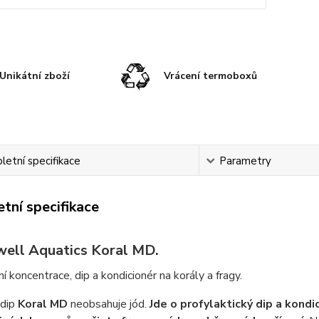
Unikátní zboží
Vrácení termoboxů
etní specifikace
Parametry
tní specifikace
well Aquatics Koral MD.
í koncentrace, dip a kondicionér na korály a fragy.
dip
Koral MD
neobsahuje jód.
Jde o profylaktický dip a kondi