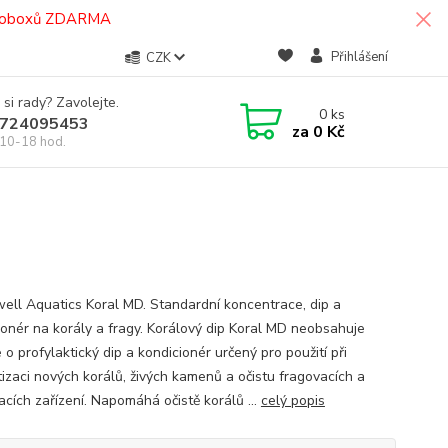
termoboxů ZDARMA
Přihlášení
CZK
 si rady? Zavolejte.
0
ks
724095453
za
0 Kč
10-18 hod.
well Aquatics Koral MD. Standardní koncentrace, dip a
ionér na korály a fragy. Korálový dip Koral MD neobsahuje
e o profylaktický dip a kondicionér určený pro použití při
tizaci nových korálů, živých kamenů a očistu fragovacích a
acích zařízení. Napomáhá očistě korálů ...
celý popis