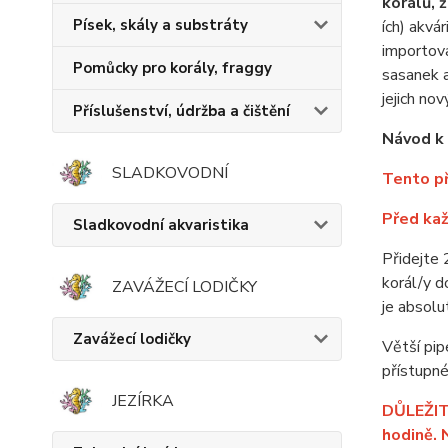
korálů, 
Písek, skály a substráty
ích) akvá
importova
Pomůcky pro korály, fraggy
sasanek a
jejich no
Příslušenství, údržba a čištění
Návod k 
SLADKOVODNÍ
Tento př
Před ka
Sladkovodní akvaristika
Přidejte 
korál/y d
ZAVÁŽECÍ LODIČKY
je absolu
Zavážecí lodičky
Větší pip
přístupné
JEZÍRKA
DŮLEŽITÉ
hodině. 