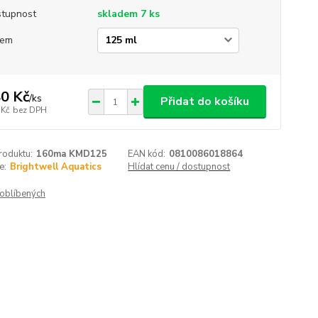
tupnost
skladem 7 ks
jem
0 Kč
/
ks
Přidat do košíku
 Kč
bez DPH
roduktu:
160ma KMD125
EAN kód:
0810086018864
e:
Brightwell Aquatics
Hlídat cenu / dostupnost
oblíbených