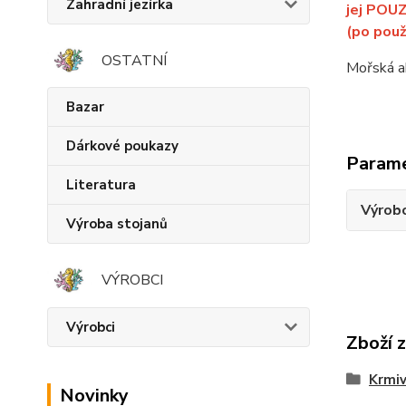
Zahradní jezírka
jej POUZ
(po použ
OSTATNÍ
Mořská a
Bazar
Dárkové poukazy
Param
Literatura
Výrob
Výroba stojanů
VÝROBCI
Výrobci
Zboží 
Krmiv
Novinky