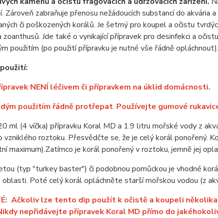
živých kamenů a očistu fragovacích a udržovacích zařízení.
Na
rií. Zároveň zabraňuje přenosu nežádoucích substancí do akvária 
ných či poškozených korálů. Je šetrný pro koupel a očistu tvrd
 zoanthusů. Jde také o vynikající přípravek pro desinfekci a očistu
vým použitím (po použití přípravku je nutné vše řádně opláchnout)
použití:
ípravek NENÍ léčivem či přípravkem na úklid domácnosti.
ždým použitím řádně protřepat
.
Používejte gumové rukavice
20 ml (4 víčka) přípravku Koral MD a 1.9 litru mořské vody z ak
o vzniklého roztoku. Přesvědčte se, že je celý korál ponořený. K
tní maximum).Zatímco je korál ponořený v roztoku, jemně jej opl
etou (typ "turkey baster") či podobnou pomůckou je vhodné kor
 oblasti. Poté celý korál opláchněte starší mořskou vodou (z ak
: Ačkoliv lze tento dip použít k očistě a koupeli několika 
Nikdy nepřidávejte přípravek Koral MD přímo do jakéhokoli