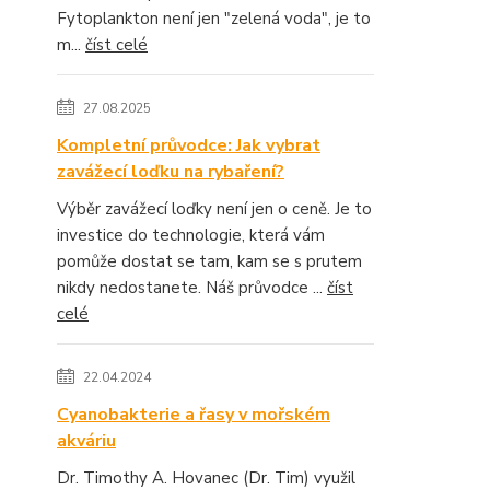
Fytoplankton není jen "zelená voda", je to
m...
číst celé
27.08.2025
Kompletní průvodce: Jak vybrat
zavážecí loďku na rybaření?
Výběr zavážecí loďky není jen o ceně. Je to
investice do technologie, která vám
pomůže dostat se tam, kam se s prutem
nikdy nedostanete. Náš průvodce ...
číst
celé
22.04.2024
Cyanobakterie a řasy v mořském
akváriu
Dr. Timothy A. Hovanec (Dr. Tim) využil