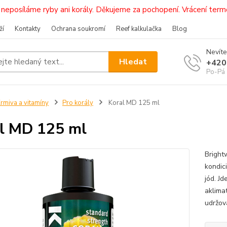
i, neposíláme ryby ani korály. Děkujeme za pochopení. Vrácení 
ží
Kontakty
Ochrana soukromí
Reef kalkulačka
Blog
Nevíte
Hledat
+420
Po-Pá 
rmiva a vitamíny
Pro korály
Koral MD 125 ml
l MD 125 ml
Bright
kondic
jód. Jd
aklima
udržov