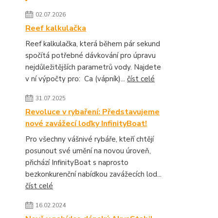
02.07.2026
Reef kalkulačka
Reef kalkulačka, která během pár sekund
spočítá potřebné dávkování pro úpravu
nejdůležitějších parametrů vody. Najdete
v ní výpočty pro: Ca (vápník)...
číst celé
31.07.2025
Revoluce v rybaření: Představujeme
nové zavážecí loďky InfinityBoat!
Pro všechny vášnivé rybáře, kteří chtějí
posunout své umění na novou úroveň,
přichází InfinityBoat s naprosto
bezkonkurenční nabídkou zavážecích lod...
číst celé
16.02.2024