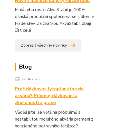
Nově v nabídce dánský AkvaStabil
Malá ryba roste AkvaStabil je 100%
dánská produkční společnost se sídlem v
Haderslev. Za značkou AkvaStabil dbají...
číst celé
Zobrazit všechny novinky
Blog
22.04.2026
Proč dávkovat fytoplankton do
akvária? Přínosy, dávkování a
zkušenosti z praxe
Věděli jste, že většina problémů s
nestabilitou mořského akvária pramení z
narušeného potravního řetězce?