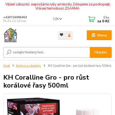
Vážení zákazníci, neposíláme ryby ani korály. Děkujeme za pochopení.
Vrácení termoboxů ZDARMA
0
ks
+420724095453
CZK
za
0 Kč
Po-Pá 10-18 hod.
Menu
Hledat
Úvod
Krmiva a vitamíny
KH Coralline Gro - pro růst korálové řasy 500ml
KH Coralline Gro - pro růst
korálové řasy 500ml