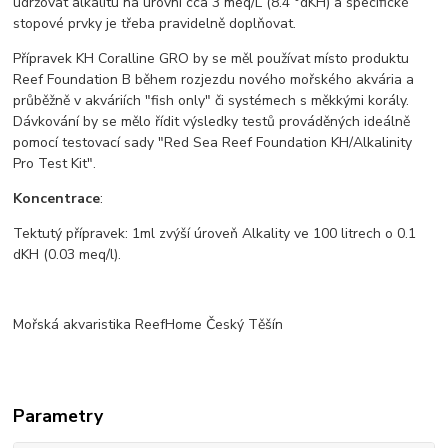
udržovat alkalitu na úrovni cca 3 meq/L (8.4 °dKH) a specifické
stopové prvky je třeba pravidelně doplňovat.
Přípravek KH Coralline GRO by se měl používat místo produktu
Reef Foundation B během rozjezdu nového mořského akvária a
průběžně v akváriích "fish only" či systémech s měkkými korály.
Dávkování by se mělo řídit výsledky testů prováděných ideálně
pomocí testovací sady "Red Sea Reef Foundation KH/Alkalinity
Pro Test Kit".
Koncentrace
:
Tektutý přípravek: 1ml zvýší úroveň Alkality ve 100 litrech o 0.1
dKH (0.03 meq/l).
Mořská akvaristika ReefHome Český Těšín
Parametry