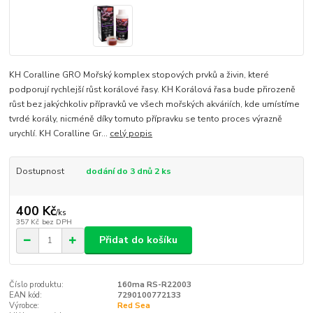
KH Coralline GRO Mořský komplex stopových prvků a živin, které
podporují rychlejší růst korálové řasy. KH Korálová řasa bude přirozeně
růst bez jakýchkoliv přípravků ve všech mořských akváriích, kde umístíme
tvrdé korály, nicméně díky tomuto přípravku se tento proces výrazně
urychlí. KH Coralline Gr...
celý popis
Dostupnost
dodání do 3 dnů 2 ks
400 Kč
/
ks
357 Kč
bez DPH
Přidat do košíku
Číslo produktu:
160ma RS-R22003
EAN kód:
7290100772133
Výrobce:
Red Sea