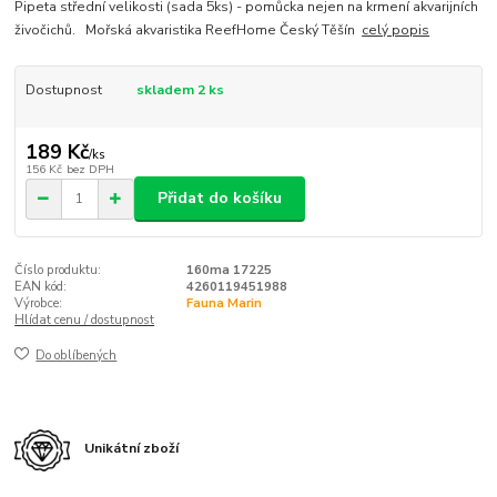
Pipeta střední velikosti (sada 5ks) - pomůcka nejen na krmení akvarijních
živočichů. Mořská akvaristika ReefHome Český Těšín
celý popis
Dostupnost
skladem 2 ks
189 Kč
/
ks
156 Kč
bez DPH
Přidat do košíku
Číslo produktu:
160ma 17225
EAN kód:
4260119451988
Výrobce:
Fauna Marin
Hlídat cenu / dostupnost
Do oblíbených
Unikátní zboží