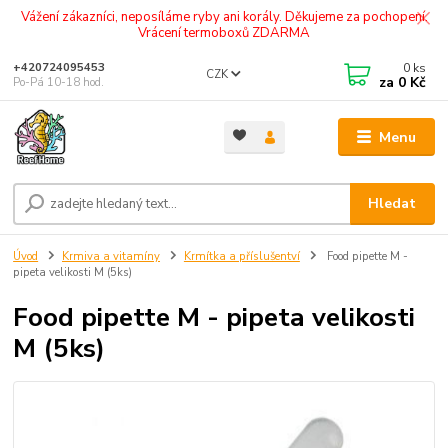
Vážení zákazníci, neposíláme ryby ani korály. Děkujeme za pochopení.
Vrácení termoboxů ZDARMA
0
ks
+420724095453
CZK
za
0 Kč
Po-Pá 10-18 hod.
Menu
Hledat
Úvod
Krmiva a vitamíny
Krmítka a příslušentví
Food pipette M -
pipeta velikosti M (5ks)
Food pipette M - pipeta velikosti
M (5ks)