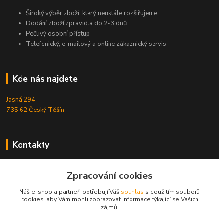
Široký výběr zboží, který neustále rozšiřujeme
Dodání zboží zpravidla do 2-3 dnů
Pečlivý osobní přístup
Telefonický, e-mailový a online zákaznický servis
Kde nás najdete
Jasná 294
735 62 Český Těšín
Kontakty
Michal Zamarski
+420724095453
Zpracování cookies
Po-Pá 10-18 hod.
Náš e-shop a partneři potřebují Váš
souhlas
s použitím souborů
cookies, aby Vám mohli zobrazovat informace týkající se Vašich
info@reefhome.cz
zájmů.