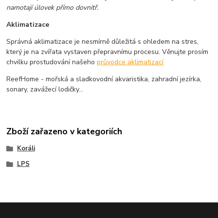
namotají úlovek přímo dovnitř.
Aklimatizace
Správná aklimatizace je nesmírně důležitá s ohledem na stres,
který je na zvířata vystaven přepravnímu procesu. Věnujte prosím
chvilku prostudování našeho
průvodce aklimatizací
ReefHome - mořská a sladkovodní akvaristika, zahradní jezírka,
sonary, zavážecí lodičky...
Zboží zařazeno v kategoriích
Koráli
LPS