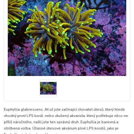
Euphyllia glabrescens. Ať už jste začínající chovatel útesů, který hledá
vhodný první LPS korál, nebo zkušený akvarista, který potřebuje něco ne
příliš náročného, našli jste ten správný druh. Euphyllia je barevná a
oblíbená volba. Úžasné útesové akvárium plné LPS korálů, jako je