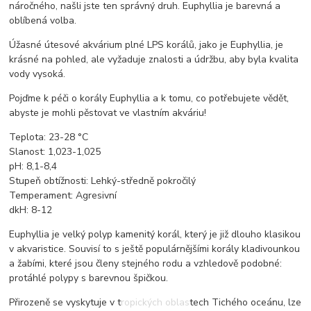
náročného, našli jste ten správný druh. Euphyllia je barevná a
oblíbená volba.
Úžasné útesové akvárium plné LPS korálů, jako je Euphyllia, je
krásné na pohled, ale vyžaduje znalosti a údržbu, aby byla kvalita
vody vysoká.
Pojďme k péči o korály Euphyllia a k tomu, co potřebujete vědět,
abyste je mohli pěstovat ve vlastním akváriu!
Teplota: 23-28 °C
Slanost: 1,023-1,025
pH: 8,1-8,4
Stupeň obtížnosti: Lehký-středně pokročilý
Temperament: Agresivní
dkH: 8-12
Euphyllia je velký polyp kamenitý korál, který je již dlouho klasikou
v akvaristice. Souvisí to s ještě populárnějšími korály kladivounkou
a žabími, které jsou členy stejného rodu a vzhledově podobné:
protáhlé polypy s barevnou špičkou.
Přirozeně se vyskytuje v tropických oblastech Tichého oceánu, lze