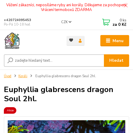
Vážení zákazníci, neposíláme ryby ani korály. Děkujeme za pochopení.
Vrácení termoboxů ZDARMA
0
ks
+420724095453
CZK
za
0 Kč
Po-Pá 10-18 hod.
Menu
Hledat
Úvod
Koráli
Euphyllia glabrescens dragon Soul 2hl.
Euphyllia glabrescens dragon
Soul 2hl.
Akce