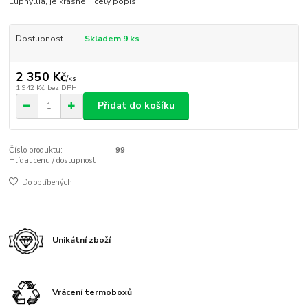
Euphyllia, je krásné...
celý popis
Dostupnost
Skladem 9 ks
2 350 Kč
/
ks
1 942 Kč
bez DPH
Přidat do košíku
Číslo produktu:
99
Hlídat cenu / dostupnost
Do oblíbených
Unikátní zboží
Vrácení termoboxů