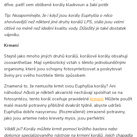
dříve, patří sem oblíbené korály kladivoun a žabí potěr.
Tip: Nezapomínejte, že i když jsou korály Euphyllia o něco
shovívavější než některé jiné druhy korálů LPS, stále jsou velmi
citlivé na méně než ideální kvalitu vody. Důležitý je také dostatek
vápníku.
Krmení
Stejně jako mnoho jiných druhů korálů, korálové korály obsahují
zooxanthellae. Mají symbiotický vztah s těmito jednobuněčnými
organismy, které jsou schopny fotosyntetizovat a poskytovat
živiny pro svého hostitele tímto způsobem.
Znamená to, že nemusíte krmit svou Euphyllia korály? Ani
náhodou! Ačkoli je někteří akvaristé nechávají spoléhat se na
fotosyntézu, tento korál oceňuje pravidelné
krmení
. Můžete použít
malé masité potraviny přibližně dvakrát týdně, abyste udrželi
Euphyllia dobře nasycenou. (Rozmražené) zmrazené potraviny,
jako jsou artemie nebo krevety mysis, jsou perfektní.
Věděl jsi? Korály můžete krmit pomocí krůtího bastera nebo
dokonce specializovaného nástroje na krmení korálů. Jejich chapadla