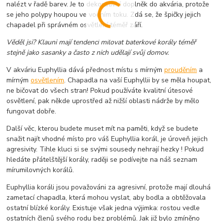
nalézt v řadě barev. Je to dekorativní doplněk do akvária, protože
se jeho polypy houpou ve vodním toku. Zdá se, že špičky jejich
chapadel při správném osvětlení téměř září.
Věděl jsi? Klauni mají tendenci milovat baterkové korály téměř
stejně jako sasanky a často z nich udělají svůj domov.
V akváriu Euphyllia dává přednost místu s mírným
prouděním
a
mírným
osvětlením
. Chapadla na vaší Euphyllii by se měla houpat,
ne bičovat do všech stran! Pokud používáte kvalitní útesové
osvětlení, pak někde uprostřed až nižší oblasti nádrže by mělo
fungovat dobře.
Další věc, kterou budete muset mít na paměti, když se budete
snažit najít vhodné místo pro váš Euphyllia korál, je úroveň jejich
agresivity. Tihle kluci si se svými sousedy nehrají hezky ! Pokud
hledáte přátelštější korály, raději se podívejte na náš seznam
mírumilovných korálů.
Euphyllia koráli jsou považováni za agresivní, protože mají dlouhá
zametací chapadla, která mohou vyslat, aby bodla a obtěžovala
ostatní blízké korály. Existuje však jedna výjimka: rostou vedle
ostatních členů svého rodu bez problémů. Jak již bylo zmíněno