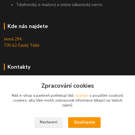
Telefonický, e-mailový a online zákaznický servis
Kde nás najdete
Jasná 294
735 62 Český Těšín
Kontakty
Michal Zamarski
Zpracování cookies
+420724095453
Po-Pá 10-18 hod.
Náš e-shop a partneři potřebují Váš
souhlas
s použitím souborů
cookies, aby Vám mohli zobrazovat informace týkající se Vašich
info@reefhome.cz
zájmů.
Souhlasím
Nastavení