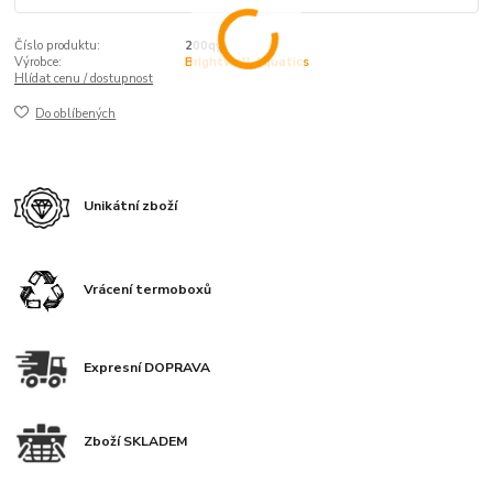
Číslo produktu:
200qy
Výrobce:
Brightwell Aquatics
Hlídat cenu / dostupnost
Do oblíbených
Unikátní zboží
Vrácení termoboxů
Expresní DOPRAVA
Zboží SKLADEM