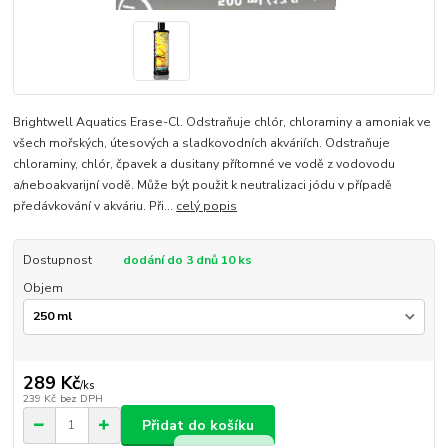
Brightwell Aquatics Erase-Cl. Odstraňuje chlór, chloraminy a amoniak ve
všech mořských, útesových a sladkovodních akváriích. Odstraňuje
chloraminy, chlór, čpavek a dusitany přítomné ve vodě z vodovodu
a/neboakvarijní vodě. Může být použit k neutralizaci jódu v případě
předávkování v akváriu. Při...
celý popis
Dostupnost
dodání do 3 dnů 10 ks
Objem
289 Kč
/
ks
239 Kč
bez DPH
Přidat do košíku