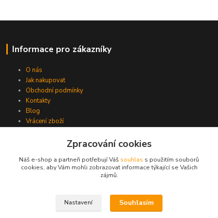
Informace pro zákazníky
O nás
Jak nakupovat
Obchodní podmínky
Kontakty
Blog
Vrácení zboží
Vrácení termoboxů ZDARMA
Zpracování cookies
Číslo účtu: 2102143300/2010
Zásilky s živým obsahem odesíláme Po-St
Náš e-shop a partneři potřebují Váš
souhlas
s použitím souborů
cookies, aby Vám mohli zobrazovat informace týkající se Vašich
zájmů.
Souhlasím
Nastavení
Proč nakupovat u nás