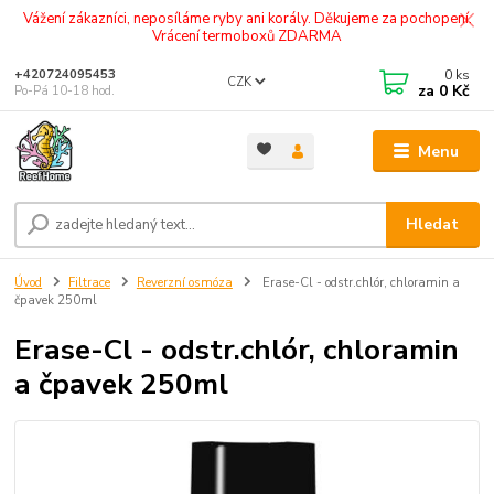
Vážení zákazníci, neposíláme ryby ani korály. Děkujeme za pochopení.
Vrácení termoboxů ZDARMA
0
ks
+420724095453
CZK
za
0 Kč
Po-Pá 10-18 hod.
Menu
Hledat
Úvod
Filtrace
Reverzní osmóza
Erase-Cl - odstr.chlór, chloramin a
čpavek 250ml
Erase-Cl - odstr.chlór, chloramin
a čpavek 250ml