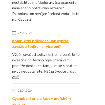
nestabilitou mořského akvária pramení z
narušeného potravního řetězce?
Fytoplankton není jen "zelená voda", je to
m...
číst celé
27.08.2025
Kompletní průvodce: Jak vybrat
zavážecí loďku na rybaření?
Výběr zavážecí loďky není jen o ceně. Je to
investice do technologie, která vám
pomůže dostat se tam, kam se s prutem
nikdy nedostanete. Náš průvodce ...
číst
celé
22.04.2024
Cyanobakterie a řasy v mořském
akváriu