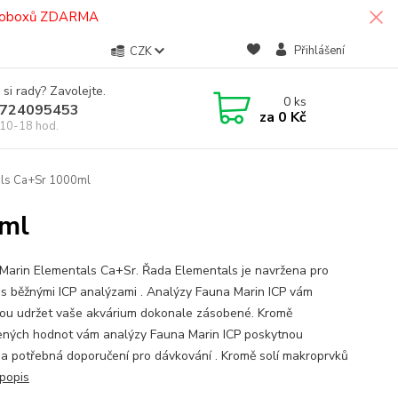
termoboxů ZDARMA
Přihlášení
CZK
 si rady? Zavolejte.
0
ks
724095453
za
0 Kč
10-18 hod.
als Ca+Sr 1000ml
0ml
Marin Elementals Ca+Sr. Řada Elementals je navržena pro
í s běžnými ICP analýzami . Analýzy Fauna Marin ICP vám
u udržet vaše akvárium dokonale zásobené. Kromě
ných hodnot vám analýzy Fauna Marin ICP poskytnou
a potřebná doporučení pro dávkování . Kromě solí makroprvků
 popis