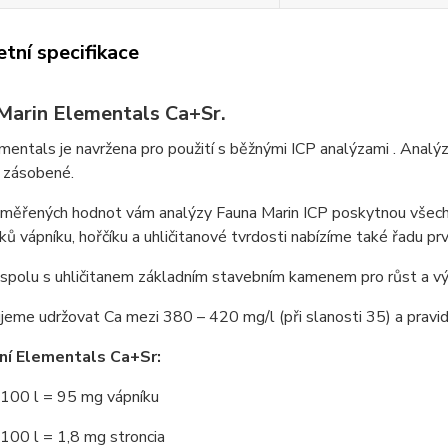
tní specifikace
Marin Elementals Ca+Sr.
entals je navržena pro použití s běžnými ICP analýzami . Anal
 zásobené.
měřených hodnot vám analýzy Fauna Marin ICP poskytnou všechn
ů vápníku, hořčíku a uhličitanové tvrdosti nabízíme také řadu prvků
 spolu s uhličitanem základním stavebním kamenem pro růst a vý
eme udržovat Ca mezi 380 – 420 mg/l (při slanosti 35) a pravi
ní Elementals Ca+Sr:
 100 l = 95 mg vápníku
100 l = 1,8 mg stroncia