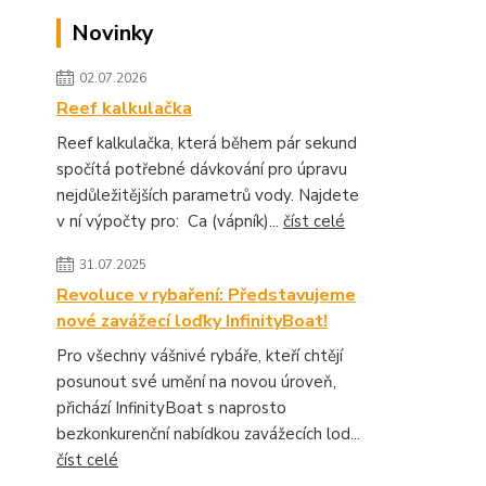
Novinky
02.07.2026
Reef kalkulačka
Reef kalkulačka, která během pár sekund
spočítá potřebné dávkování pro úpravu
nejdůležitějších parametrů vody. Najdete
v ní výpočty pro: Ca (vápník)...
číst celé
31.07.2025
Revoluce v rybaření: Představujeme
nové zavážecí loďky InfinityBoat!
Pro všechny vášnivé rybáře, kteří chtějí
posunout své umění na novou úroveň,
přichází InfinityBoat s naprosto
bezkonkurenční nabídkou zavážecích lod...
číst celé