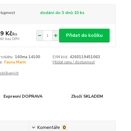
tupnost
dodání do 3 dnů 10 ks
9 Kč
/
ks
Přidat do košíku
 Kč
bez DPH
roduktu:
160ma 14100
EAN kód:
4260119451063
e:
Fauna Marin
Hlídat cenu / dostupnost
oblíbených
Expresní DOPRAVA
Zboží SKLADEM
Komentáře
0