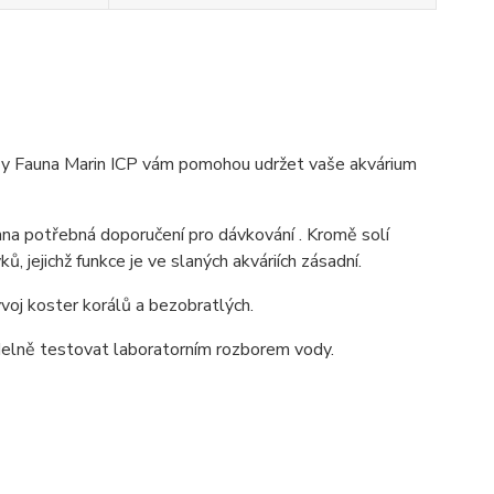
ýzy Fauna Marin ICP vám pomohou udržet vaše akvárium
a potřebná doporučení pro dávkování . Kromě solí
, jejichž funkce je ve slaných akváriích zásadní.
voj koster korálů a bezobratlých.
delně testovat laboratorním rozborem vody.