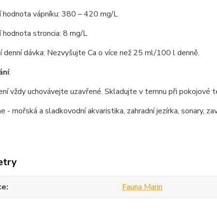
í hodnota vápníku: 380 – 420 mg/L
 hodnota stroncia: 8 mg/L
 denní dávka: Nezvyšujte Ca o více než 25 ml/100 l denně.
ání
:
ní vždy uchovávejte uzavřené. Skladujte v temnu při pokojové t
- mořská a sladkovodní akvaristika, zahradní jezírka, sonary, zavá
etry
ce
Fauna Marin