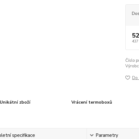
Dos
52
437
Číslo p
Výrobc
Do 
Unikátní zboží
Vrácení termoboxů
etní specifikace
Parametry