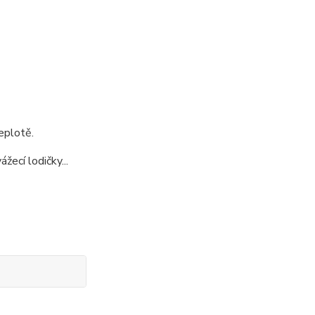
eplotě.
žecí lodičky...