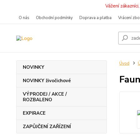
Vážení zákazníc
O nás
Obchodní podmínky
Doprava a platba
Vrácení zbo
Úvod
Ú
NOVINKY
Faun
NOVINKY živočichové
VÝPRODEJ / AKCE /
ROZBALENO
EXPIRACE
ZAPŮJČENÍ ZAŘÍZENÍ