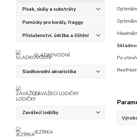
Optimáln
Písek, skály a substráty
Optimální
Pomůcky pro korály, fraggy
Maximální
Příslušenství, údržba a čištění
Skladov
SLADKOVODNÍ
Po otevře
ReefHome 
Sladkovodní akvaristika
ZAVÁŽECÍ LODIČKY
Param
Zavážecí lodičky
Výrob
JEZÍRKA