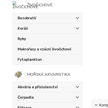
ŽIVOČICHOVÉ
Bezobratlí
Koráli
Ryby
Makrořasy a vzácní živočichové
Fytoplankton
MOŘSKÁ AKVARISTIKA
Akvária a příslušenství
Čerpadla
Kompl
Filtrace