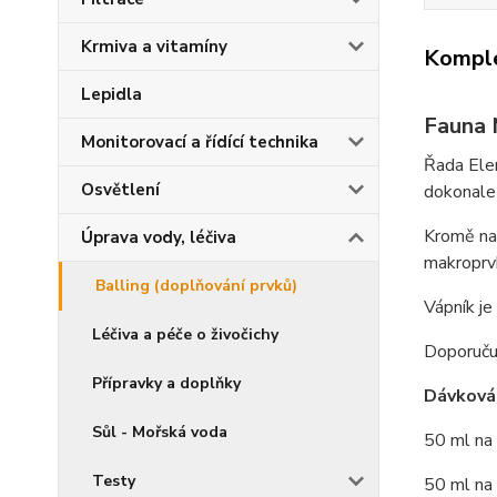
Krmiva a vitamíny
Komple
Lepidla
Fauna 
Monitorovací a řídící technika
Řada Elem
Osvětlení
dokonale
Kromě na
Úprava vody, léčiva
makroprvk
Balling (doplňování prvků)
Vápník je
Léčiva a péče o živočichy
Doporučuj
Přípravky a doplňky
Dávková
Sůl - Mořská voda
50 ml na
Testy
50 ml na 