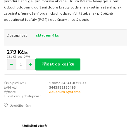
přírodní čistící gel pro mořská akvária. Dr.Tim Waste-Away gel slouží
k dlouhodobému udržení dobré kvality vody a je skvělým řešením, jak
zabránit přemnožení organických odpadních látek a jak průběžně
odstraňovat fosfáty (PO4) i dusičnany ...
celý popis
Dostupnost
skladem 4 ks
279 Kč
/
ks
231 Kč
bez DPH
Přidat do košíku
Číslo produktu:
170mo 04041-0712-11
EAN kód:
3443982180495
Výrobce:
Aquarium Systems
Hlídat cenu / dostupnost
Do oblíbených
Unikátní zboží