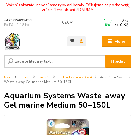
Vážení zákazníci, neposíláme ryby ani korály. Děkujeme za pochopení.
Vrácení termoboxů ZDARMA
0
ks
+420724095453
CZK
za
0 Kč
Po-Pá 10-18 hod.
Menu
Hledat
Úvod
Filtrace
Bakterie
Rozklad kalu a čištění
Aquarium Systems
Waste-away Gel marine Medium 50–150L
Aquarium Systems Waste-away
Gel marine Medium 50–150L