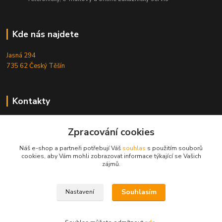
Kde nás najdete
Jasná 294
735 62 Český Těšín
Kontakty
Michal Zamarski
Zpracování cookies
+420724095453
Po-Pá 10-18 hod.
Náš e-shop a partneři potřebují Váš
souhlas
s použitím souborů
cookies, aby Vám mohli zobrazovat informace týkající se Vašich
info@reefhome.cz
zájmů.
Souhlasím
Nastavení