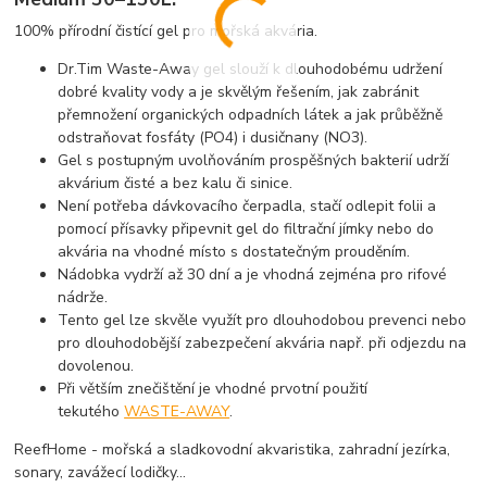
100% přírodní čistící gel pro mořská akvária.
Dr.Tim Waste-Away gel slouží k dlouhodobému udržení
dobré kvality vody a je skvělým řešením, jak zabránit
přemnožení organických odpadních látek a jak průběžně
odstraňovat fosfáty (PO4) i dusičnany (NO3).
Gel s postupným uvolňováním prospěšných bakterií udrží
akvárium čisté a bez kalu či sinice.
Není potřeba dávkovacího čerpadla, stačí odlepit folii a
pomocí přísavky připevnit gel do filtrační jímky nebo do
akvária na vhodné místo s dostatečným prouděním.
Nádobka vydrží až 30 dní a je vhodná zejména pro rifové
nádrže.
Tento gel lze skvěle využít pro dlouhodobou prevenci nebo
pro dlouhodobější zabezpečení akvária např. při odjezdu na
dovolenou.
Při větším znečištění je vhodné prvotní použití
tekutého
WASTE-AWAY
.
ReefHome - mořská a sladkovodní akvaristika, zahradní jezírka,
sonary, zavážecí lodičky...