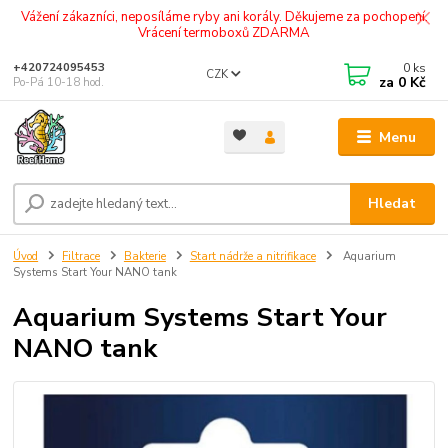
Vážení zákazníci, neposíláme ryby ani korály. Děkujeme za pochopení.
Vrácení termoboxů ZDARMA
0
ks
+420724095453
CZK
za
0 Kč
Po-Pá 10-18 hod.
Menu
Hledat
Úvod
Filtrace
Bakterie
Start nádrže a nitrifikace
Aquarium
Systems Start Your NANO tank
Aquarium Systems Start Your
NANO tank