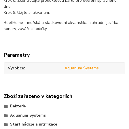
Krok 8: Zkontrolujte produktovou kartu pro ověření správného
dne.
Krok 9: Užijte si akvárium.
ReefHome - mořská a sladkovodní akvaristika, zahradní jezírka,
sonary, zavážecí lodičky...
Parametry
Výrobce
Aquarium Systems
Zboží zařazeno v kategoriích
Bakterie
Aquarium Systems
Start nádrže a nitrifikace