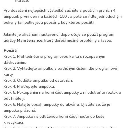
filtrace.
Pro dosažení nejlepších výsledků začněte s použitím prvních 4
ampulek první den na každých 150 l a poté se řiďte jednoduchými
pokyny (ampulky jsou popsány, kdy kterou použít).
Jakmile je akvárium nastaveno, doporučuje se použít program
údržby
Maintenance
, který dořeší možné problémy s řasou.
Použití:
Krok 1: Prohlédněte si programovou kartu s rozepsaným
dávkováním.
Krok 2: Vyhledejte ampulku s patřičným číslem dle programové
karty.
Krok 3: Oddělte ampulku od ostatních.
Krok 4: Protřepejte ampulku.
Krok 5: Poklepáním na horní část ampulky z ní odstraňte roztok a
odtrhněte ji.
Krok 6: Nalejte obsah ampulky do akvária. Ujistěte se, že je
ampulka prázdná.
Krok 7: Ampulku i s odtrženou horní částí hoďte do koše
k recyklaci.