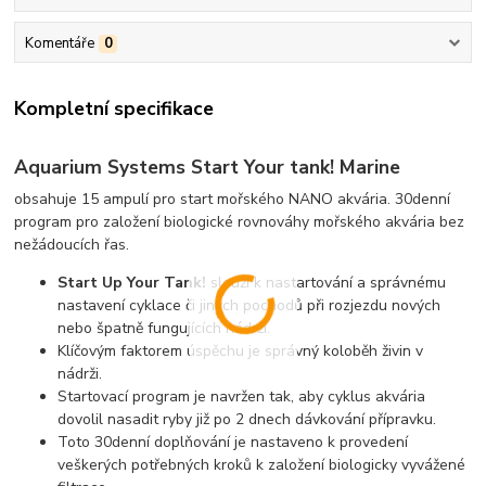
Komentáře
0
Kompletní specifikace
Aquarium Systems Start Your tank! Marine
obsahuje 15 ampulí pro start mořského NANO akvária. 30denní
program pro založení biologické rovnováhy mořského akvária bez
nežádoucích řas.
Start Up Your Tank!
slouží k nastartování a správnému
nastavení cyklace či jiných pochodů při rozjezdu nových
nebo špatně fungujících nádrží.
Klíčovým faktorem úspěchu je správný koloběh živin v
nádrži.
Startovací program je navržen tak, aby cyklus akvária
dovolil nasadit ryby již po 2 dnech dávkování přípravku.
Toto 30denní doplňování je nastaveno k provedení
veškerých potřebných kroků k založení biologicky vyvážené