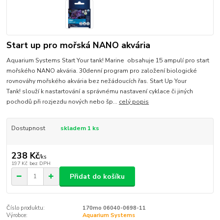
Start up pro mořská NANO akvária
Aquarium Systems Start Your tank! Marine obsahuje 15 ampulí pro start
mořského NANO akvária. 30denní program pro založení biologické
rovnováhy mořského akvária bez nežádoucích řas. Start Up Your
Tank! slouží k nastartování a správnému nastavení cyklace či jiných
pochodů při rozjezdu nových nebo šp...
celý popis
Dostupnost
skladem 1 ks
238 Kč
/
ks
197 Kč
bez DPH
Přidat do košíku
Číslo produktu:
170mo 06040-0698-11
Výrobce:
Aquarium Systems