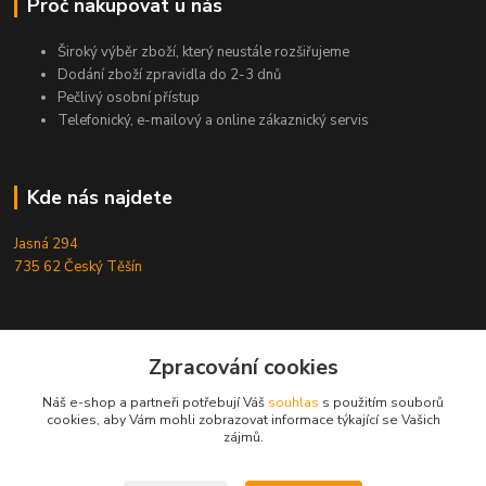
Proč nakupovat u nás
Široký výběr zboží, který neustále rozšiřujeme
Dodání zboží zpravidla do 2-3 dnů
Pečlivý osobní přístup
Telefonický, e-mailový a online zákaznický servis
Kde nás najdete
Jasná 294
735 62 Český Těšín
Kontakty
Zpracování cookies
Michal Zamarski
Náš e-shop a partneři potřebují Váš
souhlas
s použitím souborů
+420724095453
cookies, aby Vám mohli zobrazovat informace týkající se Vašich
Po-Pá 10-18 hod.
zájmů.
info@reefhome.cz