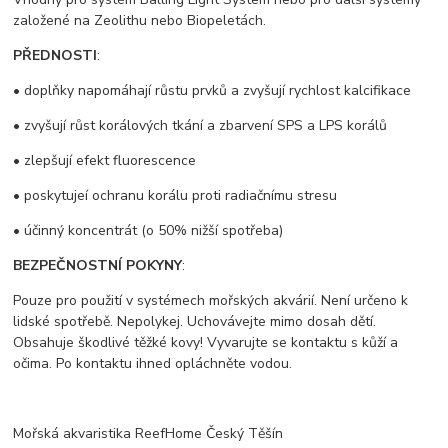
založené na Zeolithu nebo Biopeletách.
PŘEDNOSTI
:
• doplňky napomáhají růstu prvků a zvyšují rychlost kalcifikace
• zvyšují růst korálových tkání a zbarvení SPS a LPS korálů
• zlepšují efekt fluorescence
• poskytujeí ochranu korálu proti radiačnímu stresu
• účinný koncentrát (o 50% nižší spotřeba)
BEZPEČNOSTNÍ POKYNY
:
Pouze pro použití v systémech mořských akvárií. Není určeno k
lidské spotřebě. Nepolykej. Uchovávejte mimo dosah dětí.
Obsahuje škodlivé těžké kovy! Vyvarujte se kontaktu s kůží a
očima. Po kontaktu ihned opláchněte vodou.
Mořská akvaristika ReefHome Český Těšín