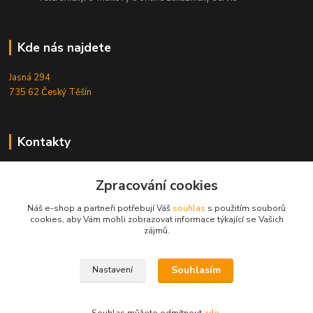
Kde nás najdete
Jasná 294
735 62 Český Těšín
Kontakty
Michal Zamarski
Zpracování cookies
+420724095453
Po-Pá 10-18 hod.
Náš e-shop a partneři potřebují Váš
souhlas
s použitím souborů
cookies, aby Vám mohli zobrazovat informace týkající se Vašich
info@reefhome.cz
zájmů.
Souhlasím
Nastavení