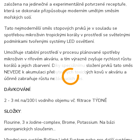
založena na jedinečné a experimentálně potvrzené receptuře,
která se dokonale přizpůsobuje moderním umělým směsím
mořských solí.
Tato nejmoderněší směs stopových prvků je v souladu se
spotřebou mikroživin tropickými korály v prostředí se světelnými
podmínkami tvořenými systémy LED osvětlení.
Umožňuje stabilní prostředí v procesu plánované spotřeby
mikroživin v rífovém akváriu, a tím výrazně zvyšuje rychlost růstu
korálů a jejich zbarvení. Díky speciálnímu složení prvků tato směs
NEVEDE k akumulaci přebytečných toxických kovů v akváriu a
účinně zabraňuje růstu nežádoucích řas.
DÁVKOVÁNÍ
:
2 - 3 ml na/100 l vodního objemu vč. filtrace TÝDNĚ
SLOŽKY
:
Flourine, 3 x Jodine-complex, Brome, Potassium. Na bázi
anorganických sloučenin...
Vhodný pro systém Balling Light System nebo pro další systémy