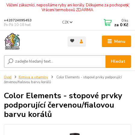
Vážení zákazníci, neposíláme ryby ani korály. Děkujeme za pochopení.
Vrácení termoboxů ZDARMA
0
ks
+420724095453
CZK
za
0 Kč
Po-Pá 10-18 hod.
Menu
Hledat
Úvod
Krmiva a vitamíny
Color Elements - stopové prvky podporující
červenou/fialovou barvu korálů
Color Elements - stopové prvky
podporující červenou/fialovou
barvu korálů