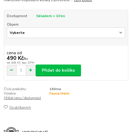
mikroživin tropickými korály v prostředí ...
celý popis
Dostupnost
Skladem > 10 ks
Objem
cena od
490 Kč
/
ks
od
438 Kč
bez DPH
Přidat do košíku
Číslo produktu:
160ma
Výrobce:
Fauna Marin
Hlídat cenu / dostupnost
Do oblíbených