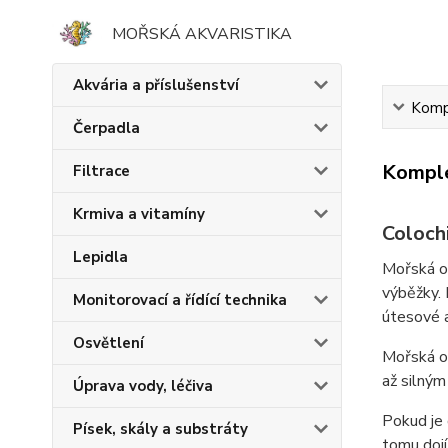
MOŘSKÁ AKVARISTIKA
Akvária a příslušenství
Kompl
Čerpadla
Komple
Filtrace
Krmiva a vitamíny
Coloch
Lepidla
Mořská ok
výběžky. 
Monitorovací a řídící technika
útesové 
Osvětlení
Mořská ok
až silným
Úprava vody, léčiva
Pokud je 
Písek, skály a substráty
tomu doj