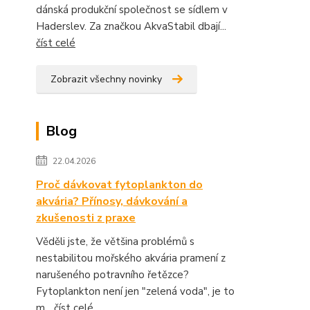
dánská produkční společnost se sídlem v
Haderslev. Za značkou AkvaStabil dbají...
číst celé
Zobrazit všechny novinky
Blog
22.04.2026
Proč dávkovat fytoplankton do
akvária? Přínosy, dávkování a
zkušenosti z praxe
Věděli jste, že většina problémů s
nestabilitou mořského akvária pramení z
narušeného potravního řetězce?
Fytoplankton není jen "zelená voda", je to
m...
číst celé