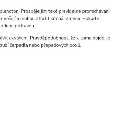
lankton. Prospěje jim také pravidelné promíchávání
 zmenšují a mohou ztratit krmná ramena. Pokud si
hodnou potravou.
ávit akvárium. Pravděpodobnost, že k tomu dojde, je
trubí čerpadla nebo přepadových boxů.