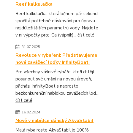
Reef kalkulačka
Reef kalkulačka, která během pár sekund
spočítá potřebné dávkování pro úpravu
nejdůležitějších parametrů vody. Najdete
v ní výpočty pro: Ca (vápník)...
číst celé
31.07.2025
Revoluce v rybaření: Představujeme
nové zavážecí loďky InfinityBoat!
Pro všechny vášnivé rybáře, kteří chtějí
posunout své umění na novou úroveň,
přichází InfinityBoat s naprosto
bezkonkurenční nabídkou zavážecích lod...
číst celé
16.02.2024
Nově v nabídce dánský AkvaStabil
Malá ryba roste AkvaStabil je 100%