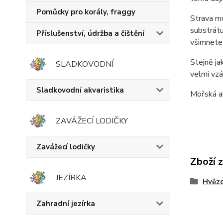
Pomůcky pro korály, fraggy
Strava mo
substrátu
Příslušenství, údržba a čištění
všimnete 
Stejně j
SLADKOVODNÍ
velmi vzá
Sladkovodní akvaristika
Mořská a
ZAVÁŽECÍ LODIČKY
Zavážecí lodičky
Zboží 
JEZÍRKA
Hvězd
Zahradní jezírka