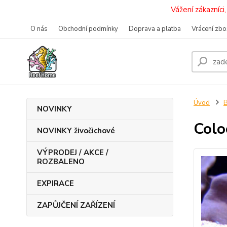
Vážení zákazníc
O nás
Obchodní podmínky
Doprava a platba
Vrácení zbo
Úvod
B
NOVINKY
Colo
NOVINKY živočichové
VÝPRODEJ / AKCE /
ROZBALENO
EXPIRACE
ZAPŮJČENÍ ZAŘÍZENÍ