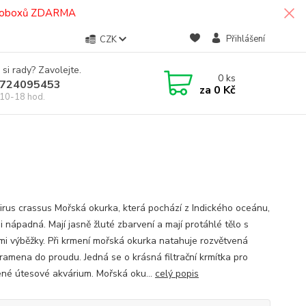
termoboxů ZDARMA
Přihlášení
CZK
 si rady? Zavolejte.
0
ks
724095453
za
0 Kč
10-18 hod.
irus crassus Mořská okurka, která pochází z Indického oceánu,
i nápadná. Mají jasně žluté zbarvení a mají protáhlé tělo s
ými výběžky. Při krmení mořská okurka natahuje rozvětvená
ramena do proudu. Jedná se o krásná filtrační krmítka pro
né útesové akvárium. Mořská oku...
celý popis