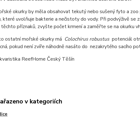
řské okurky by měla obsahovat tekutý nebo sušený fyto a zoo p
, které uvolňuje bakterie a nečistoty do vody. Při podvýživě se
těchto příznaků, zvyšte počet krmení a zaměřte se na okurku v
ako ostatní mořské okurky má
Colochirus robustus
potenciál otr
cná, pokud není zvíře náhodně nasáto do nezakrytého sacího po
kvaristika ReefHome Český Těšín
zařazeno v kategoriích
ice