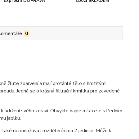
Expresní DOPRAVA
Zboží SKLADEM
Komentáře
0
sně žluté zbarvení a mají protáhlé tělo s hrotitými
roudu. Jedná se o krásná filtrační krmítka pro zavedené
e k udržení svého zdraví. Obvykle najde místo se středním
mu jablku.
e také rozmnožovat rozdělením na 2 jedince. Může k