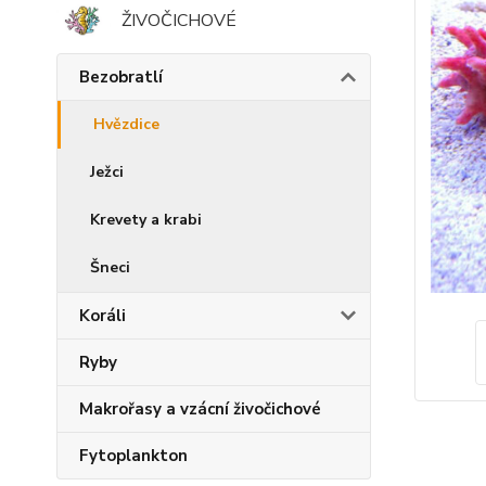
ŽIVOČICHOVÉ
Bezobratlí
Hvězdice
Ježci
Krevety a krabi
Šneci
Koráli
Ryby
Makrořasy a vzácní živočichové
Fytoplankton