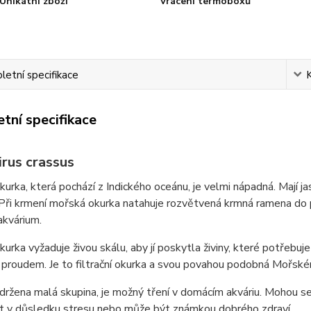
Unikátní zboží
Vrácení termoboxů
etní specifikace
tní specifikace
irus crassus
urka, která pochází z Indického oceánu, je velmi nápadná. Mají ja
Při krmení mořská okurka natahuje rozvětvená krmná ramena do p
akvárium.
urka vyžaduje živou skálu, aby jí poskytla živiny, které potřebuj
 proudem. Je to filtrační okurka a svou povahou podobná Mořské
držena malá skupina, je možný tření v domácím akváriu. Mohou s
ít v důsledku stresu nebo může být známkou dobrého zdraví.