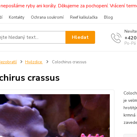
i, neposíláme ryby ani korály. Děkujeme za pochopení. Vrácení 
ží
Kontakty
Ochrana soukromí
Reef kalkulačka
Blog
Nevíte
Hledat
+420
Po-Pá 
ezobratlí
Hvězdice
Colochirus crassus
chirus crassus
Coloch
je velm
hrotit
krmná 
zavede