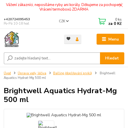
Vážení zákazníci, neposíláme ryby ani korály. Děkujeme za pochopení.
Vrácení termoboxů ZDARMA
0
ks
+420724095453
CZK
za
0 Kč
Po-Pá 10-18 hod.
Menu
Hledat
Úvod
Úprava vody, léčiva
Balling (doplňování prvků)
Brightwell
Aquatics Hydrat-Mg 500 ml
Brightwell Aquatics Hydrat-Mg
500 ml