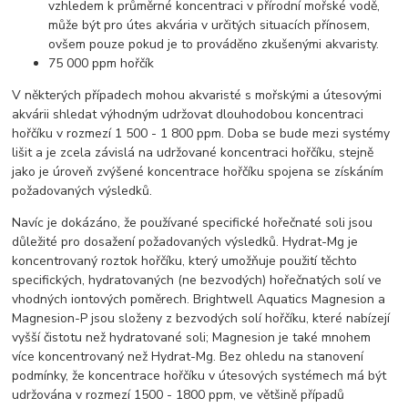
vzhledem k průměrné koncentraci v přírodní mořské vodě,
může být pro útes akvária v určitých situacích přínosem,
ovšem pouze pokud je to prováděno zkušenými akvaristy.
75 000 ppm hořčík
V některých případech mohou akvaristé s mořskými a útesovými
akvárii shledat výhodným udržovat dlouhodobou koncentraci
hořčíku v rozmezí 1 500 - 1 800 ppm. Doba se bude mezi systémy
lišit a je zcela závislá na udržované koncentraci hořčíku, stejně
jako je úroveň zvýšené koncentrace hořčíku spojena se získáním
požadovaných výsledků.
Navíc je dokázáno, že používané specifické hořečnaté soli jsou
důležité pro dosažení požadovaných výsledků. Hydrat-Mg je
koncentrovaný roztok hořčíku, který umožňuje použití těchto
specifických, hydratovaných (ne bezvodých) hořečnatých solí ve
vhodných iontových poměrech. Brightwell Aquatics Magnesion a
Magnesion-P jsou složeny z bezvodých solí hořčíku, které nabízejí
vyšší čistotu než hydratované soli; Magnesion je také mnohem
více koncentrovaný než Hydrat-Mg. Bez ohledu na stanovení
podmínky, že koncentrace hořčíku v útesových systémech má být
udržována v rozmezí 1500 - 1800 ppm, ve většině případů