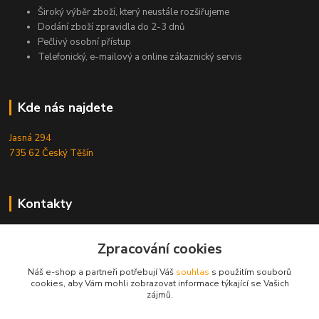
Široký výběr zboží, který neustále rozšiřujeme
Dodání zboží zpravidla do 2-3 dnů
Pečlivý osobní přístup
Telefonický, e-mailový a online zákaznický servis
Kde nás najdete
Jasná 294
735 62 Český Těšín
Kontakty
Michal Zamarski
+420724095453
Zpracování cookies
Po-Pá 10-18 hod.
Náš e-shop a partneři potřebují Váš
souhlas
s použitím souborů
cookies, aby Vám mohli zobrazovat informace týkající se Vašich
info@reefhome.cz
zájmů.