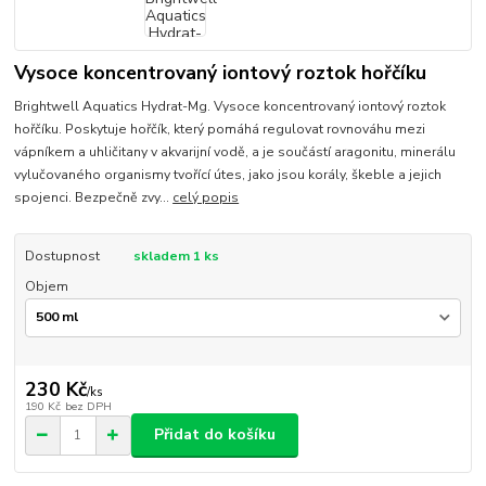
Vysoce koncentrovaný iontový roztok hořčíku
Brightwell Aquatics Hydrat-Mg. Vysoce koncentrovaný iontový roztok
hořčíku. Poskytuje hořčík, který pomáhá regulovat rovnováhu mezi
vápníkem a uhličitany v akvarijní vodě, a je součástí aragonitu, minerálu
vylučovaného organismy tvořící útes, jako jsou korály, škeble a jejich
spojenci. Bezpečně zvy...
celý popis
Dostupnost
skladem 1 ks
Objem
230 Kč
/
ks
190 Kč
bez DPH
Přidat do košíku