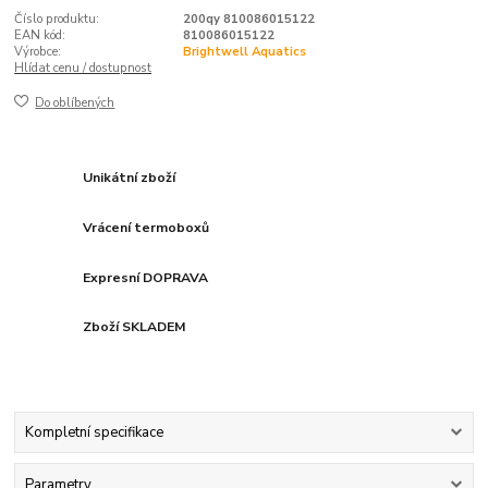
Číslo produktu:
200qy 810086015122
EAN kód:
810086015122
Výrobce:
Brightwell Aquatics
Hlídat cenu / dostupnost
Do oblíbených
Unikátní zboží
Vrácení termoboxů
Expresní DOPRAVA
Zboží SKLADEM
Kompletní specifikace
Parametry