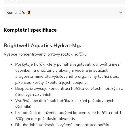
Komentáře
0
Kompletní specifikace
Brightwell Aquatics Hydrat-Mg.
Vysoce koncentrovaný iontový roztok hořčíku.
Poskytuje hořčík, který pomáhá regulovat rovnováhu mezi
vápníkem a uhličitany v akvarijní vodě, a je součástí
aragonitu, minerálu vylučovaného organismy tvořící útes,
jako jsou korály, škeble a jejich spojenci.
Bezpečně zvyšuje koncentraci hořčíku ve všech mořských a
útesových akváriích.
Využívá specifické soli hořčíku k získání požadovaných
výsledků.
Lze použít k dosažení a udržení koncentrace hořčíku nad 1
500ppm dle požadavku akvaristy.
Dlouhodobé udržování zvýšené koncentrace hořčíku