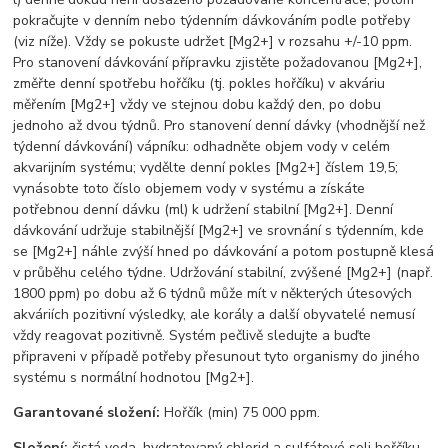
pokračujte v denním nebo týdenním dávkováním podle potřeby
(viz níže). Vždy se pokuste udržet [Mg2+] v rozsahu +/-10 ppm.
Pro stanovení dávkování přípravku zjistěte požadovanou [Mg2+],
změřte denní spotřebu hořčíku (tj. pokles hořčíku) v akváriu
měřením [Mg2+] vždy ve stejnou dobu každý den, po dobu
jednoho až dvou týdnů. Pro stanovení denní dávky (vhodnější než
týdenní dávkování) vápníku: odhadněte objem vody v celém
akvarijním systému; vydělte denní pokles [Mg2+] číslem 19,5;
vynásobte toto číslo objemem vody v systému a získáte
potřebnou denní dávku (ml) k udržení stabilní [Mg2+]. Denní
dávkování udržuje stabilnější [Mg2+] ve srovnání s týdenním, kde
se [Mg2+] náhle zvýší hned po dávkování a potom postupně klesá
v průběhu celého týdne. Udržování stabilní, zvýšené [Mg2+] (např.
1800 ppm) po dobu až 6 týdnů může mít v některých útesových
akváriích pozitivní výsledky, ale korály a další obyvatelé nemusí
vždy reagovat pozitivně. Systém pečlivě sledujte a buďte
připraveni v případě potřeby přesunout tyto organismy do jiného
systému s normální hodnotou [Mg2+].
Garantované složení:
Hořčík (min) 75 000 ppm.
Složení:
čistá voda, hydratovaný chlorid a sulfátové soli hořčíku.