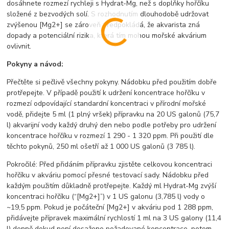
dosáhnete rozmezí rychleji s Hydrat-Mg, než s doplňky hořčíku
složené z bezvodých solí. S rozhodnutím dlouhodobě udržovat
zvýšenou [Mg2+] se zároveň předpokládá, že akvarista zná
dopady a potenciální rizika, která tím mohou mořské akvárium
ovlivnit.
Pokyny a návod:
Přečtěte si pečlivě všechny pokyny. Nádobku před použitím dobře
protřepejte. V případě použití k udržení koncentrace hořčíku v
rozmezí odpovídající standardní koncentraci v přírodní mořské
vodě, přidejte 5 ml (1 plný vršek) přípravku na 20 US galonů (75,7
l) akvarijní vody každý druhý den nebo podle potřeby pro udržení
koncentrace hořčíku v rozmezí 1 290 - 1 320 ppm. Při použití dle
těchto pokynů, 250 ml ošetří až 1 000 US galonů (3 785 l).
Pokročilé: Před přidáním přípravku zjistěte celkovou koncentraci
hořčíku v akváriu pomocí přesné testovací sady. Nádobku před
každým použitím důkladně protřepejte. Každý ml Hydrat-Mg zvýší
koncentraci hořčíku (“[Mg2+]”) v 1 US galonu (3,785 l) vody o
~19,5 ppm. Pokud je počáteční [Mg2+] v akváriu pod 1 288 ppm,
přidávejte přípravek maximální rychlostí 1 ml na 3 US galony (11,4
l) denně dokud není dosaženo požadované koncentrace, potom