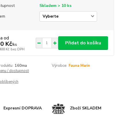
tupnost
Skladem > 10 ks
jem
na od
Přidat do košíku
0 Kč
/
ks
488 Kč
bez DPH
roduktu:
160ma
Výrobce:
Fauna Marin
cenu / dostupnost
oblíbených
Expresní DOPRAVA
Zboží SKLADEM