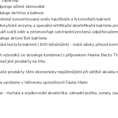
 zápachup
poruje účinné skimovánír
ukuje detritus a bahnoe
rémně koncentrovaná směs halofilních a fototrofních bakterií
rolytické enzymy a speciální nitrifikační denitrifikační bakterie pr
váří svěží odér a zintenzivňuje odstranění proteinů odpěňovačem
ahuje aktivní živé bakterie
oká hustota bakterií ( 600 billiónů/ml) - malé dávky, přesná kont
h výsledků se dosahuje kombinací s přípravkem Marine Bacto Th
než jiné produkty na trhu.
aše produkty těmi ekonomicky nejúčinnějšími při údržbě akvária na
 a vyrobeno v Německu společností Fauna Marin.
- mořská a sladkovodní akvaristika, zahradní jezírka, sonary, zavá