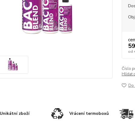
Dos
Ob
ce
59
od
Číslo p
Hlídat 
Do 
Unikátní zboží
Vrácení termoboxů