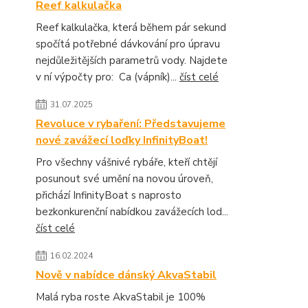
Reef kalkulačka
Reef kalkulačka, která během pár sekund
spočítá potřebné dávkování pro úpravu
nejdůležitějších parametrů vody. Najdete
v ní výpočty pro: Ca (vápník)...
číst celé
31.07.2025
Revoluce v rybaření: Představujeme
nové zavážecí loďky InfinityBoat!
Pro všechny vášnivé rybáře, kteří chtějí
posunout své umění na novou úroveň,
přichází InfinityBoat s naprosto
bezkonkurenční nabídkou zavážecích lod...
číst celé
16.02.2024
Nově v nabídce dánský AkvaStabil
Malá ryba roste AkvaStabil je 100%