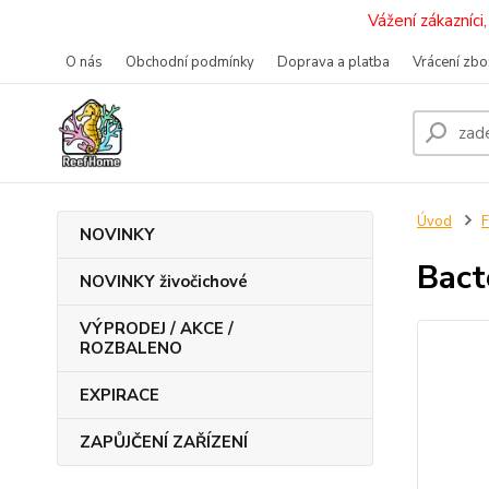
Vážení zákazníc
O nás
Obchodní podmínky
Doprava a platba
Vrácení zbo
Úvod
F
NOVINKY
Bact
NOVINKY živočichové
VÝPRODEJ / AKCE /
ROZBALENO
EXPIRACE
ZAPŮJČENÍ ZAŘÍZENÍ