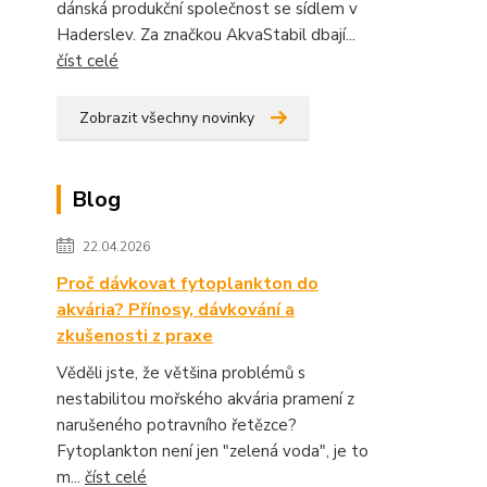
dánská produkční společnost se sídlem v
Haderslev. Za značkou AkvaStabil dbají...
číst celé
Zobrazit všechny novinky
Blog
22.04.2026
Proč dávkovat fytoplankton do
akvária? Přínosy, dávkování a
zkušenosti z praxe
Věděli jste, že většina problémů s
nestabilitou mořského akvária pramení z
narušeného potravního řetězce?
Fytoplankton není jen "zelená voda", je to
m...
číst celé