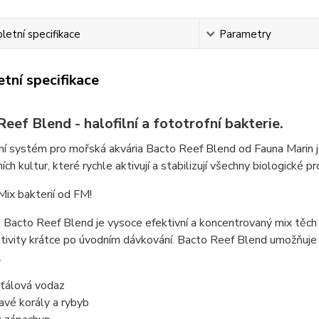
etní specifikace
Parametry
tní specifikace
eef Blend - halofilní a fototrofní bakterie.
ní systém pro mořská akvária Bacto Reef Blend od Fauna Marin je 
ích kultur, které rychle aktivují a stabilizují všechny biologické pr
Mix bakterií od FM!
 Bacto Reef Blend je vysoce efektivní a koncentrovaný mix těch ne
tivity krátce po úvodním dávkování. Bacto Reef Blend umožňuje z
.
šťálová vodaz
avé korály a rybyb