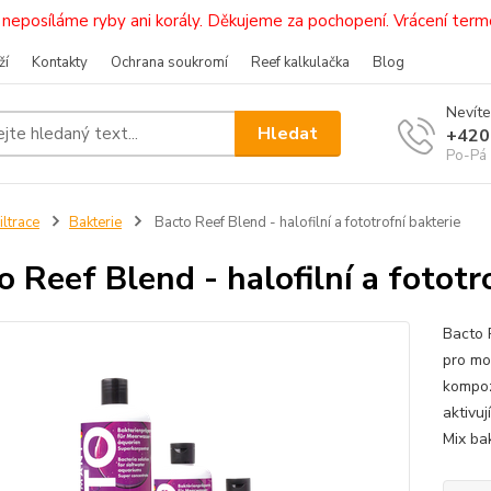
i, neposíláme ryby ani korály. Děkujeme za pochopení. Vrácení 
ží
Kontakty
Ochrana soukromí
Reef kalkulačka
Blog
Nevíte
Hledat
+420
Po-Pá 
iltrace
Bakterie
Bacto Reef Blend - halofilní a fototrofní bakterie
o Reef Blend - halofilní a fototr
Bacto R
pro mo
kompozi
aktivuj
Mix bak