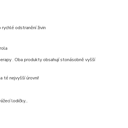
o rychlé odstranění živin
rola
erapy . Oba produkty obsahují stonásobně vyšší
 té nejvyšší úrovni!
žecí lodičky...