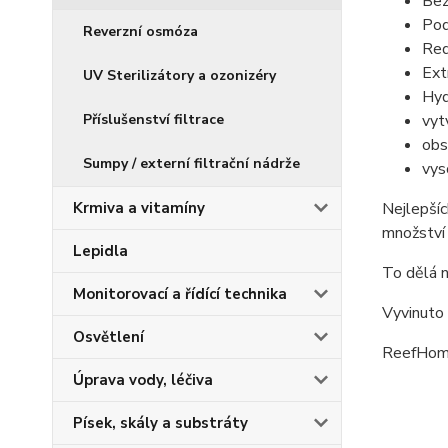
Bez
Pod
Reverzní osmóza
Red
Ext
UV Sterilizátory a ozonizéry
Hyd
vyt
Příslušenství filtrace
obs
Sumpy / externí filtrační nádrže
vys
Nejlepšíc
Krmiva a vitamíny
množství 
Lepidla
To dělá n
Monitorovací a řídící technika
Vyvinuto
Osvětlení
ReefHome 
Úprava vody, léčiva
Písek, skály a substráty