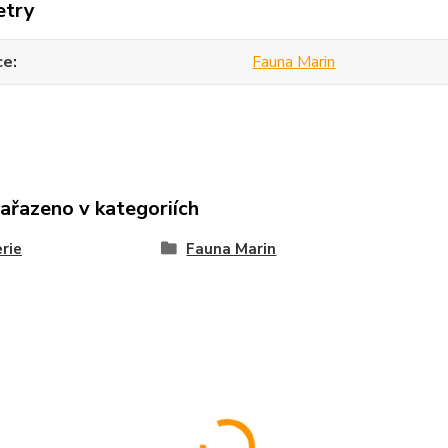
etry
ce
Fauna Marin
zařazeno v kategoriích
rie
Fauna Marin