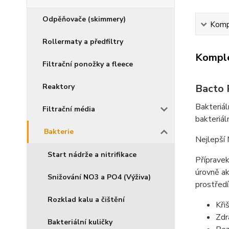
Odpěňovače (skimmery)
Kompl
Rollermaty a předfiltry
Komple
Filtrační ponožky a fleece
Bacto R
Reaktory
Bakteriál
Filtrační média
bakteriáln
Bakterie
Nejlepší 
Start nádrže a nitrifikace
Přípravek
úrovně ak
Snižování NO3 a PO4 (Výživa)
prostředí
Rozklad kalu a čištění
Kři
Zdr
Bakteriální kuličky