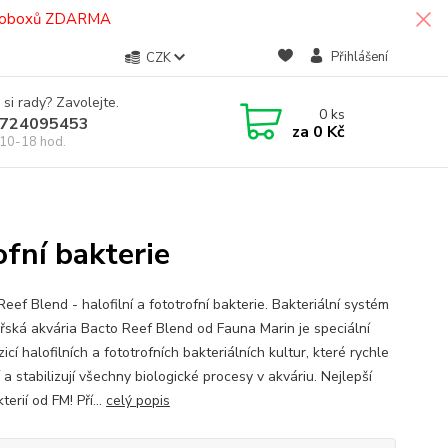
termoboxů ZDARMA
Přihlášení
CZK
 si rady? Zavolejte.
0
ks
724095453
za
0 Kč
10-18 hod.
ofní bakterie
eef Blend - halofilní a fototrofní bakterie. Bakteriální systém
řská akvária Bacto Reef Blend od Fauna Marin je speciální
cí halofilních a fototrofních bakteriálních kultur, které rychle
í a stabilizují všechny biologické procesy v akváriu. Nejlepší
terií od FM! Pří...
celý popis