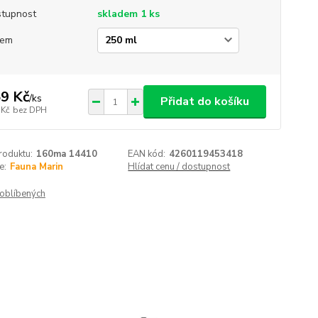
tupnost
skladem 1 ks
jem
9 Kč
/
ks
Přidat do košíku
 Kč
bez DPH
roduktu:
160ma 14410
EAN kód:
4260119453418
e:
Fauna Marin
Hlídat cenu / dostupnost
oblíbených