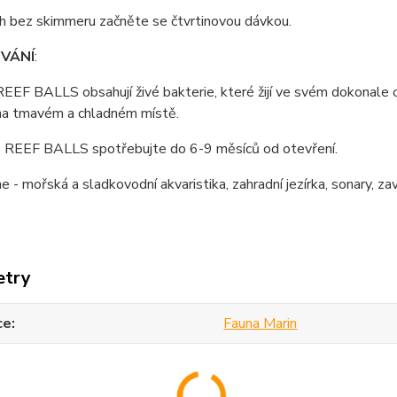
ch bez skimmeru začněte se čtvrtinovou dávkou.
VÁNÍ
:
EF BALLS obsahují živé bakterie, které žijí ve svém dokonale 
na tmavém a chladném místě.
EEF BALLS spotřebujte do 6-9 měsíců od otevření.
- mořská a sladkovodní akvaristika, zahradní jezírka, sonary, zavá
etry
ce
Fauna Marin