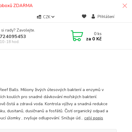
termoboxů ZDARMA
Přihlášení
CZK
 si rady? Zavolejte.
0
ks
724095453
za
0 Kč
10-18 hod.
Reef Balls. Miliony živých útesových bakterií a enzymů v
ích koulích pro snadné dávkování mořských bakterií.
lově čistá a zdravá voda. Kontrola výživy a snadná redukce
ku, dusitanů, dusičnanů a fosfátů. Čistí organický odpad a
ucí úlomky , zvyšuje odlupování. Snižuje úd...
celý popis