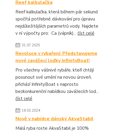
Reef kalkulačka
Reef kalkulačka, která během pár sekund
spočítá potřebné dávkování pro úpravu
nejdůležitějších parametrů vody. Najdete
v ní výpočty pro: Ca (vápník)...
číst celé
31.07.2025
Revoluce v rybaření: Představujeme
nové zavážecí loďky InfinityBoat!
Pro všechny vášnivé rybáře, kteří chtějí
posunout své umění na novou úroveň,
přichází InfinityBoat s naprosto
bezkonkurenční nabídkou zavážecích lod...
číst celé
16.02.2024
Nově v nabídce dánský AkvaStabil
Malá ryba roste AkvaStabil je 100%