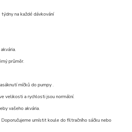
3 týdny na každé dávkování
akvária.
ěrný průměr.
nasáknutí míčků do pumpy .
 velikosti a rychlosti jsou normální.
eby vašeho akvária.
 Doporučujeme umístit koule do filtračního sáčku nebo