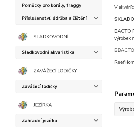
Pomůcky pro korály, fraggy
V akvárií
Příslušenství, údržba a čištění
SKLADO
BACTO RE
SLADKOVODNÍ
výrobek 
BBACTO R
Sladkovodní akvaristika
ReefHome 
ZAVÁŽECÍ LODIČKY
Zavážecí lodičky
Param
JEZÍRKA
Výrob
Zahradní jezírka