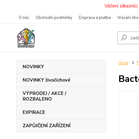
Vážení zákazníc
O nás
Obchodní podmínky
Doprava a platba
Vrácení zbo
Úvod
F
NOVINKY
Bact
NOVINKY živočichové
VÝPRODEJ / AKCE /
ROZBALENO
EXPIRACE
ZAPŮJČENÍ ZAŘÍZENÍ