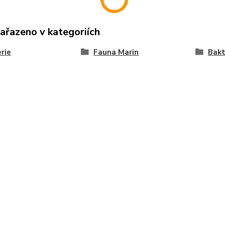
zařazeno v kategoriích
rie
Fauna Marin
Bakt