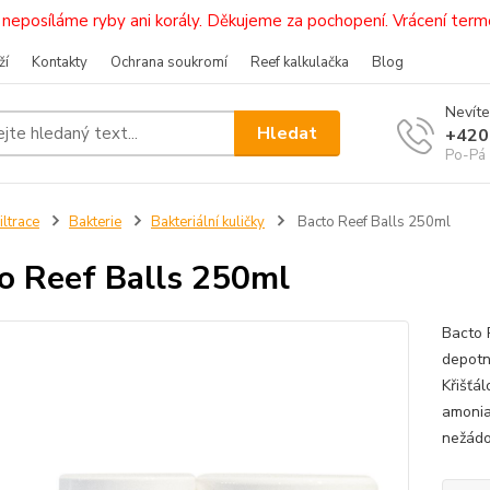
i, neposíláme ryby ani korály. Děkujeme za pochopení. Vrácení 
ží
Kontakty
Ochrana soukromí
Reef kalkulačka
Blog
Nevíte
Hledat
+420
Po-Pá 
iltrace
Bakterie
Bakteriální kuličky
Bacto Reef Balls 250ml
o Reef Balls 250ml
Bacto 
depotn
Křišťá
amonia
nežádo