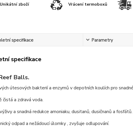
Unikátní zboží
Vrácení termoboxů
etní specifikace
Parametry
tní specifikace
Reef Balls.
ivých útesových bakterií a enzymů v depotních koulích pro snadn
ě čistá a zdravá voda.
výživy a snadná redukce amoniaku, dusitanů, dusičnanů a fosfátů.
anický odpad a nežádoucí úlomky , zvyšuje odlupování.