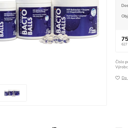
Dos
Ob
75
627
Číslo p
Výrobc
Do 