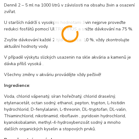
Denně 2 – 5 ml na 1000 litrů v závislosti na obsahu živin a osazení
zvířat.
U starších nádrží s vysokými hodnotami živin nejprve proveďte
redukci fosfátů pomocí ULTRA PHOS a snižte dávkování na 75 %.
Zvyšte dávkování každé 2 týdny na cca. 10 %, vždy zkontrolujte
aktuální hodnoty vody.
V případě výskytu slizkých usazenin na skle akvária a kamenů je
dávka příliš vysoká .
Všechny změny v akváriu provádějte vždy pečlivě!
Ingredience
:
Voda, chlorid vápenatý, síran hořečnatý, chlorid draselný,
etylenacetát, octan sodný, ethanol, pepton, trypton, L-histidin
hydrochlorid, D-fenylalanin, L-threonin, DL-tryptofan, DL-valin,
Thiaminchlorid, nikotinamid, riboflavin , pyridoxin hydrochlorid,
kyanokobalamin, methyl-4-hydroxybenzoát sodný a mnoho
dalších organických kyselin a stopových prvků.