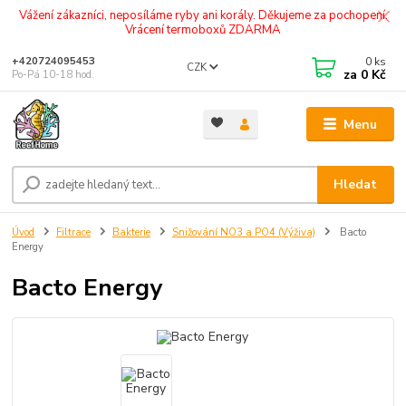
Vážení zákazníci, neposíláme ryby ani korály. Děkujeme za pochopení.
Vrácení termoboxů ZDARMA
0
ks
+420724095453
CZK
za
0 Kč
Po-Pá 10-18 hod.
Menu
Hledat
Úvod
Filtrace
Bakterie
Snižování NO3 a PO4 (Výživa)
Bacto
Energy
Bacto Energy