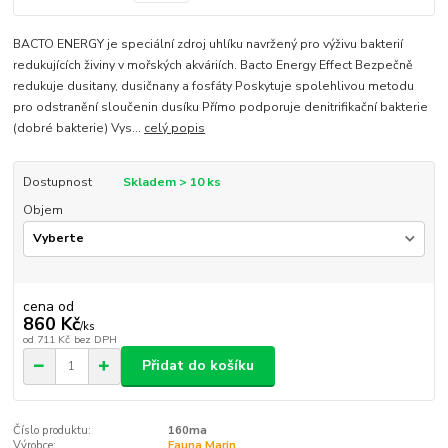
BACTO ENERGY je speciální zdroj uhlíku navržený pro výživu bakterií
redukujících živiny v mořských akváriích. Bacto Energy Effect Bezpečně
redukuje dusitany, dusičnany a fosfáty Poskytuje spolehlivou metodu
pro odstranění sloučenin dusíku Přímo podporuje denitrifikační bakterie
(dobré bakterie) Vys...
celý popis
Dostupnost
Skladem > 10 ks
Objem
cena od
860 Kč
/
ks
od
711 Kč
bez DPH
Přidat do košíku
Číslo produktu:
160ma
Výrobce:
Fauna Marin