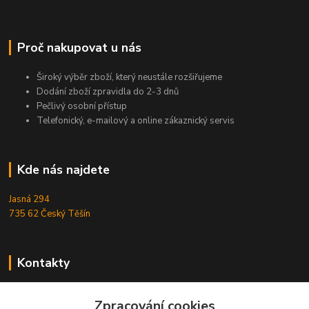
Proč nakupovat u nás
Široký výběr zboží, který neustále rozšiřujeme
Dodání zboží zpravidla do 2-3 dnů
Pečlivý osobní přístup
Telefonický, e-mailový a online zákaznický servis
Kde nás najdete
Jasná 294
735 62 Český Těšín
Kontakty
Michal Zamarski
Zpracování cookies
+420724095453