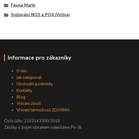
Fauna Marin
Snižování NO3 a PO4 (Výživa)
Informace pro zákazníky
O nás
Jak nakupovat
Obchodní podmínky
Kontakty
Blog
Vrácení zboží
Vrácení termoboxů ZDARMA
Číslo účtu: 2102143300/2010
Zásilky s živým obsahem odesíláme Po-St