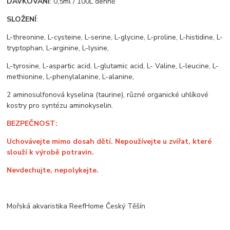
DÁVKOVÁNÍ
: 0,5ml / 100L denně
SLOŽENÍ
:
L-threonine, L-cysteine, L-serine, L-glycine, L-proline, L-histidine, L-
tryptophan, L-arginine, L-lysine,
L-tyrosine, L-aspartic acid, L-glutamic acid, L- Valine, L-leucine, L-
methionine, L-phenylalanine, L-alanine,
2 aminosulfonová kyselina (taurine), různé organické uhlíkové
kostry pro syntézu aminokyselin.
BEZPEČNOST:
Uchovávejte mimo dosah dětí. Nepoužívejte u zvířat, které
slouží k výrobě potravin.
Nevdechujte, nepolykejte.
Mořská akvaristika ReefHome Český Těšín