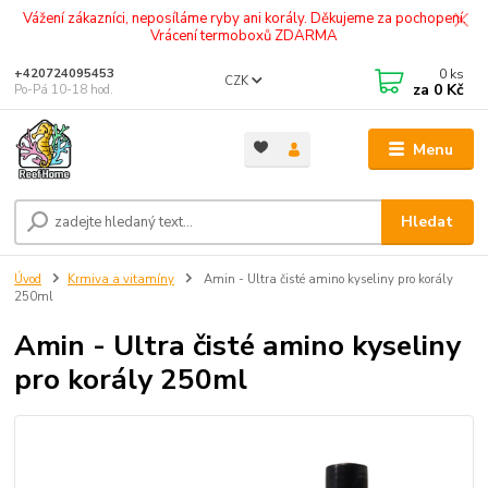
Vážení zákazníci, neposíláme ryby ani korály. Děkujeme za pochopení.
Vrácení termoboxů ZDARMA
0
ks
+420724095453
CZK
za
0 Kč
Po-Pá 10-18 hod.
Menu
Hledat
Úvod
Krmiva a vitamíny
Amin - Ultra čisté amino kyseliny pro korály
250ml
Amin - Ultra čisté amino kyseliny
pro korály 250ml