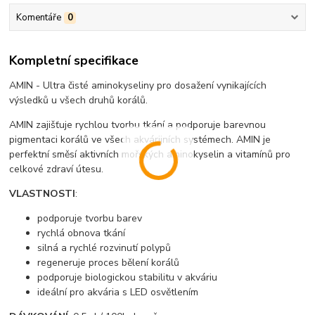
Komentáře
0
Kompletní specifikace
AMIN - Ultra čisté aminokyseliny pro dosažení vynikajících
výsledků u všech druhů korálů.
AMIN zajišťuje rychlou tvorbu tkání a podporuje barevnou
pigmentaci korálů ve všech akvárijních systémech. AMIN je
perfektní směsí aktivních mořských aminokyselin a vitamínů pro
celkové zdraví útesu.
VLASTNOSTI
:
podporuje tvorbu barev
rychlá obnova tkání
silná a rychlé rozvinutí polypů
regeneruje proces bělení korálů
podporuje biologickou stabilitu v akváriu
ideální pro akvária s LED osvětlením