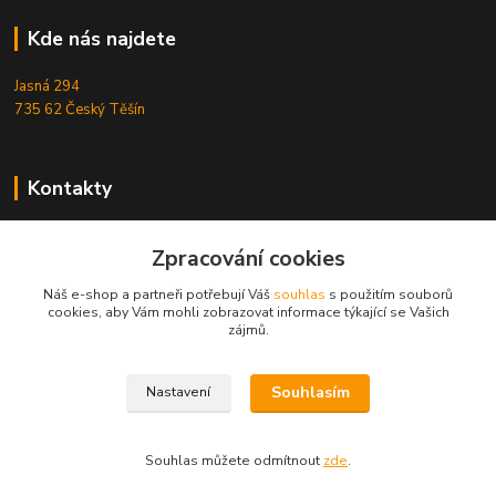
Kde nás najdete
Jasná 294
735 62 Český Těšín
Kontakty
Michal Zamarski
+420724095453
Zpracování cookies
Po-Pá 10-18 hod.
Náš e-shop a partneři potřebují Váš
souhlas
s použitím souborů
cookies, aby Vám mohli zobrazovat informace týkající se Vašich
info@reefhome.cz
zájmů.
Souhlasím
Nastavení
Souhlas můžete odmítnout
zde
.
Vytvořeno na
Eshop-rychle.cz