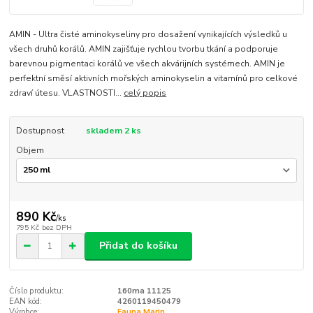
AMIN - Ultra čisté aminokyseliny pro dosažení vynikajících výsledků u
všech druhů korálů. AMIN zajišťuje rychlou tvorbu tkání a podporuje
barevnou pigmentaci korálů ve všech akvárijních systémech. AMIN je
perfektní směsí aktivních mořských aminokyselin a vitamínů pro celkové
zdraví útesu. VLASTNOSTI...
celý popis
Dostupnost
skladem 2 ks
Objem
890 Kč
/
ks
795 Kč
bez DPH
Přidat do košíku
Číslo produktu:
160ma 11125
EAN kód:
4260119450479
Výrobce:
Fauna Marin