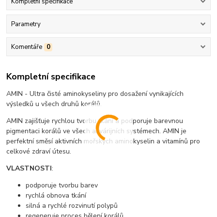
Kompletní specifikace
Parametry
Komentáře
0
Kompletní specifikace
AMIN - Ultra čisté aminokyseliny pro dosažení vynikajících
výsledků u všech druhů korálů.
AMIN zajišťuje rychlou tvorbu tkání a podporuje barevnou
pigmentaci korálů ve všech akvárijních systémech. AMIN je
perfektní směsí aktivních mořských aminokyselin a vitamínů pro
celkové zdraví útesu.
VLASTNOSTI
:
podporuje tvorbu barev
rychlá obnova tkání
silná a rychlé rozvinutí polypů
regeneruje proces bělení korálů