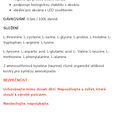
podporuje biologickou stabilitu v akváriu
ideální pro akvária s LED osvětlením
DÁVKOVÁNÍ
: 0,5ml / 100L denně
SLOŽENÍ
:
L-threonine, L-cysteine, L-serine, L-glycine, L-proline, L-histidine, L-
tryptophan, L-arginine, L-lysine,
L-tyrosine, L-aspartic acid, L-glutamic acid, L- Valine, L-leucine, L-
methionine, L-phenylalanine, L-alanine,
2 aminosulfonová kyselina (taurine), různé organické uhlíkové
kostry pro syntézu aminokyselin.
BEZPEČNOST:
Uchovávejte mimo dosah dětí. Nepoužívejte u zvířat, které
slouží k výrobě potravin.
Nevdechujte, nepolykejte.