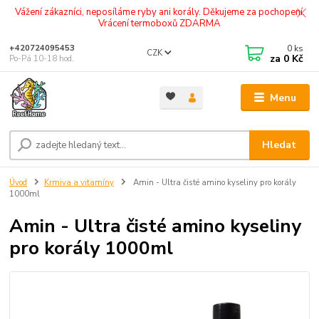
Vážení zákazníci, neposíláme ryby ani korály. Děkujeme za pochopení.
Vrácení termoboxů ZDARMA
0
ks
+420724095453
CZK
za
0 Kč
Po-Pá 10-18 hod.
Menu
Hledat
Úvod
Krmiva a vitamíny
Amin - Ultra čisté amino kyseliny pro korály
1000ml
Amin - Ultra čisté amino kyseliny
pro korály 1000ml