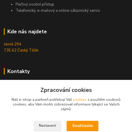
Pečlivý osobní přístup
Telefonický, e-mailový a online zákaznický servis
Kde nás najdete
Jasná 294
735 62 Český Těšín
Kontakty
Michal Zamarski
+420724095453
Zpracování cookies
Po-Pá 10-18 hod.
Náš e-shop a partneři potřebují Váš
souhlas
s použitím souborů
cookies, aby Vám mohli zobrazovat informace týkající se Vašich
info@reefhome.cz
zájmů.
Souhlasím
Nastavení