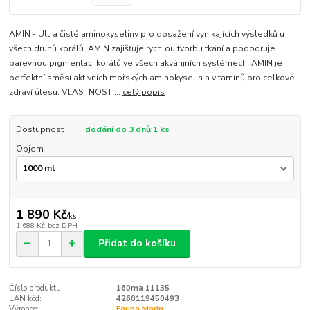
AMIN - Ultra čisté aminokyseliny pro dosažení vynikajících výsledků u
všech druhů korálů. AMIN zajišťuje rychlou tvorbu tkání a podporuje
barevnou pigmentaci korálů ve všech akvárijních systémech. AMIN je
perfektní směsí aktivních mořských aminokyselin a vitamínů pro celkové
zdraví útesu. VLASTNOSTI...
celý popis
Dostupnost
dodání do 3 dnů 1 ks
Objem
1 890 Kč
/
ks
1 688 Kč
bez DPH
Přidat do košíku
Číslo produktu:
160ma 11135
EAN kód:
4260119450493
Výrobce:
Fauna Marin