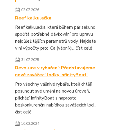
02.07.2026
Reef kalkulačka
Reef kalkulačka, která během pár sekund
spočítá potřebné dávkování pro úpravu
nejdůležitějších parametrů vody. Najdete
v ní výpočty pro: Ca (vápník)...
číst celé
31.07.2025
Revoluce v rybaření: Představujeme
nové zavážecí loďky InfinityBoat!
Pro všechny vášnivé rybáře, kteří chtějí
posunout své umění na novou úroveň,
přichází InfinityBoat s naprosto
bezkonkurenční nabídkou zavážecích lod...
číst celé
16.02.2024