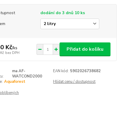
tupnost
dodání do 3 dnů 10 ks
jem
0 Kč
/
ks
Přidat do košíku
 Kč
bez DPH
ma AF-
EAN kód:
5902026738682
u:
WATCOND2000
e:
Aquaforest
Hlídat cenu / dostupnost
oblíbených