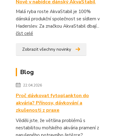
Nově v nabídce dánský AkvaStabil
Malá ryba roste AkvaStabil je 100%
dánská produkční společnost se sídlem v
Haderslev. Za značkou AkvaStabil dbají...
číst celé
Zobrazit všechny novinky
Blog
22.04.2026
Proč dávkovat fytoplankton do
akvária? Přínosy, dávkování a
zkušenosti z praxe
Věděli jste, že většina problémů s
nestabilitou mořského akvária pramení z
narušeného potravního řetězce?