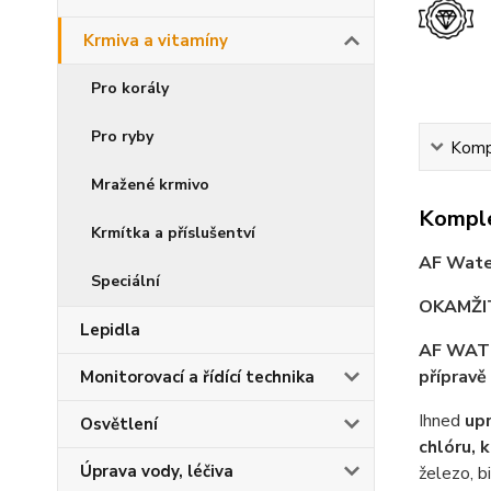
Krmiva a vitamíny
Pro korály
Pro ryby
Kompl
Mražené krmivo
Komple
Krmítka a příslušentví
AF Wate
Speciální
OKAMŽIT
Lepidla
AF WAT
přípravě 
Monitorovací a řídící technika
Ihned
upr
Osvětlení
chlóru, 
Úprava vody, léčiva
železo, b