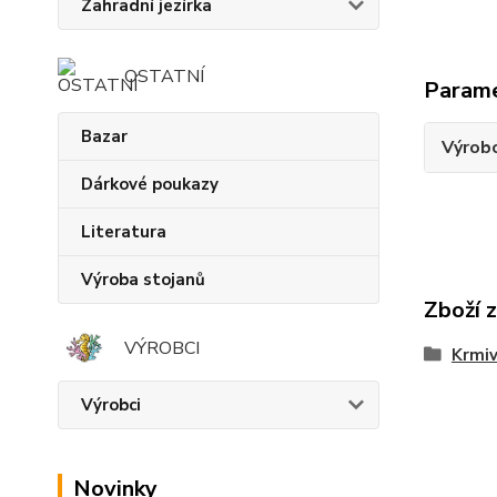
Zahradní jezírka
OSTATNÍ
Param
Bazar
Výrob
Dárkové poukazy
Literatura
Výroba stojanů
Zboží 
VÝROBCI
Krmiv
Výrobci
Novinky