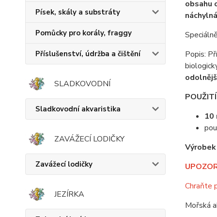
obsahu o
Písek, skály a substráty
náchylná
Pomůcky pro korály, fraggy
Speciáln
Popis: Př
Příslušenství, údržba a čištění
biologick
odolnějš
SLADKOVODNÍ
POUŽITÍ
Sladkovodní akvaristika
10 
pou
ZAVÁŽECÍ LODIČKY
Výrobek 
Zavážecí lodičky
UPOZOR
Chraňte p
JEZÍRKA
Mořská a