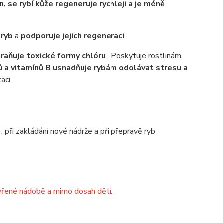
, se rybí kůže regeneruje rychleji a je méně
 ryb
a
podporuje jejich regeneraci
.
raňuje toxické formy chlóru
. Poskytuje rostlinám
 a vitamínů B usnadňuje rybám odolávat stresu a
aci.
 při zakládání nové nádrže a při přepravě ryb
vřené nádobě a mimo dosah dětí.