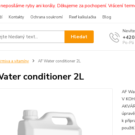
i, neposíláme ryby ani korály. Děkujeme za pochopení. Vrácení 
ží
Kontakty
Ochrana soukromí
Reef kalkulačka
Blog
Nevíte
Hledat
+420
Po-Pá 
rmiva a vitamíny
AF Water conditioner 2L
ater conditioner 2L
AF Wa
V KOH
AKVÁR
úpravě
k příp
použití.