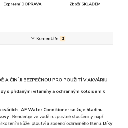
Expresní DOPRAVA
Zboží SKLADEM
Komentáře
0
A ČINÍ JI BEZPEČNOU PRO POUŽITÍ V AKVÁRIU
dy s přidanými vitamíny a ochranným koloidem k
kváriích
.
AF Water Conditioner
snižuje hladinu
 kovy
. Renderuje ve vodě rozpustné sloučeniny, např.
oškozením kůže, ploutví a absencí ochranného hlenu.
Díky