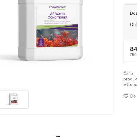
Dos
Ob
84
750
Číslo
produkt
Výrobc
Do 