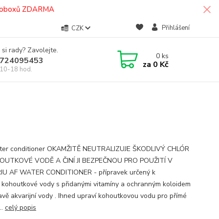
termoboxů ZDARMA
Přihlášení
CZK
 si rady? Zavolejte.
0
ks
724095453
za
0 Kč
10-18 hod.
ter conditioner OKAMŽITĚ NEUTRALIZUJE ŠKODLIVÝ CHLÓR
OUTKOVÉ VODĚ A ČINÍ JI BEZPEČNOU PRO POUŽITÍ V
IU AF WATER CONDITIONER - přípravek určený k
 kohoutkové vody s přidanými vitamíny a ochranným koloidem
ravě akvarijní vody . Ihned upraví kohoutkovou vodu pro přímé
..
celý popis