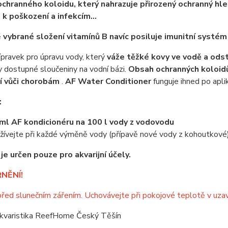
chranného koloidu, který nahrazuje přirozený ochranný hlen
 k poškození a infekcím...
ě
vybrané složení vitamínů B navíc posiluje imunitní systém
ípravek pro úpravu vody, který
váže těžké kovy ve vodě a odst
y dostupné sloučeniny na vodní bázi.
Obsah ochranných koloidů
í vůči chorobám
.
AF Water Conditioner
funguje ihned po aplik
:
ml AF kondicionéru na 100 l vody z vodovodu
žívejte při každé výměně vody (přípavě nové vody z kohoutkové),
je určen pouze pro akvarijní účely.
NĚNÍ!
řed slunečním zářením. Uchovávejte při pokojové teplotě v uza
kvaristika ReefHome Český Těšín