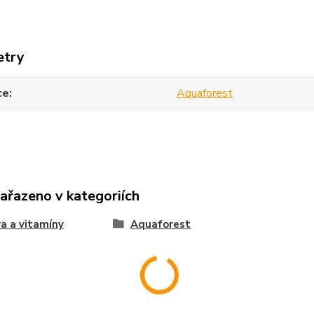
etry
ce
Aquaforest
zařazeno v kategoriích
a a vitamíny
Aquaforest