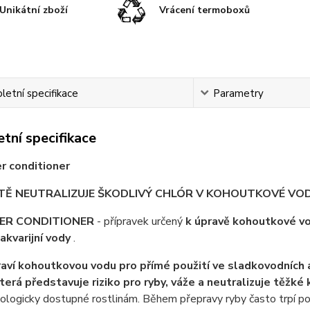
Unikátní zboží
Vrácení termoboxů
etní specifikace
Parametry
tní specifikace
r conditioner
Ě NEUTRALIZUJE ŠKODLIVÝ CHLÓR V KOHOUTKOVÉ VODĚ 
ER CONDITIONER
- přípravek určený
k úpravě kohoutkové vo
akvarijní vody
.
aví kohoutkovou vodu pro přímé použití ve sladkovodních a
která představuje riziko pro ryby, váže a neutralizuje těžké
iologicky dostupné rostlinám. Během přepravy ryby často trpí p