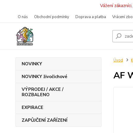
Vážení zákazníc
O nás
Obchodní podmínky
Doprava a platba
Vrácení zbo
Úvod
K
NOVINKY
AF W
NOVINKY živočichové
VÝPRODEJ / AKCE /
ROZBALENO
EXPIRACE
ZAPŮJČENÍ ZAŘÍZENÍ