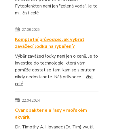
Fytoplankton není jen "zelená voda", je to
m...
číst celé
27.08.2025
Kompletní průvodce: Jak vybrat
zavážecí loďku na rybaření?
Výběr zavážecí loďky není jen o ceně. Je to
investice do technologie, která vám
pomůže dostat se tam, kam se s prutem
nikdy nedostanete. Náš průvodce ...
číst
celé
22.04.2024
Cyanobakterie a řasy v mořském
akváriu
Dr. Timothy A. Hovanec (Dr. Tim) využil