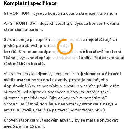
Kompletní specifikace
STRONTIUM -
vysoce koncentrované stroncium a barium
AF STRONTIUM
- doplněk obsahující
vysoce koncentrované
stroncium a barium.
Stroncium je
po vápníku a hořčíku
jedním z nejdůležitějších
prvků potřebných pro růst tvrdých
korálů.
Stroncium
podporuje tvorbu tvrdé korálové kosterní
tkáně
a výrazně
zlepšuje vstřebávání vápníku
.
Podporuje také
růst měkkých korálů.
V uzavřeném akvarijním systému odstraňují
skimmer a filtrační
média usazeniny stroncia z vody, proto je nutné jeho
doplňování
. Aby se podmínky v akváriu co nejvíce přiblížily těm
přírodním, byl přípravek obohacen o baryum, které je také
přítomné v mořské vodě. Díky odpovídajícím poměrům
AF
Strontium účinně doplňuje nedostatky stroncia a barya v
akvarijní vodě
a zaručuje perfektní poměr těchto prvků.
Úroveň stroncia v útesovém akváriu by se měla pohybovat
mezi5 ppm a 15 ppm.