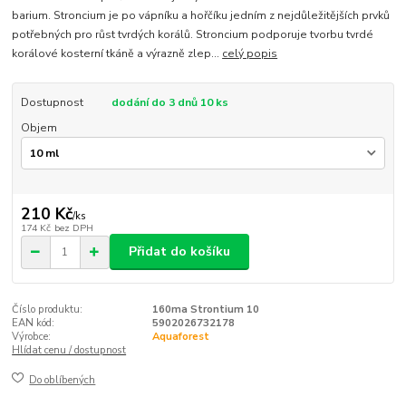
barium. Stroncium je po vápníku a hořčíku jedním z nejdůležitějších prvků
potřebných pro růst tvrdých korálů. Stroncium podporuje tvorbu tvrdé
korálové kosterní tkáně a výrazně zlep...
celý popis
Dostupnost
dodání do 3 dnů 10 ks
Objem
210 Kč
/
ks
174 Kč
bez DPH
Přidat do košíku
Číslo produktu:
160ma Strontium 10
EAN kód:
5902026732178
Výrobce:
Aquaforest
Hlídat cenu / dostupnost
Do oblíbených