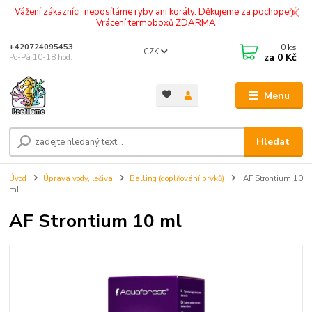
Vážení zákazníci, neposíláme ryby ani korály. Děkujeme za pochopení.
Vrácení termoboxů ZDARMA
0
ks
+420724095453
CZK
za
0 Kč
Po-Pá 10-18 hod.
Menu
Hledat
Úvod
Úprava vody, léčiva
Balling (doplňování prvků)
AF Strontium 10
ml
AF Strontium 10 ml