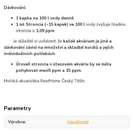
Dávkování:
1 kapka na 100 l
vody denně
1 ml Stroncia (~15 kapek) ve 100 l
vody zvyšuje hladinu
stroncia o
1,09 ppm
.
Je důležité si uvědomit, že
každé akvárium je jiné a
dávkování závisí na množství a skladbě korálů a jejích
individuálních potřebách
.
Úroveň stroncia v útesovém akváriu by se měla
pohybovat mezi5 ppm a 15 ppm.
Mořská akvaristika ReefHome Český Těšín
Parametry
Výrobce
Aquaforest