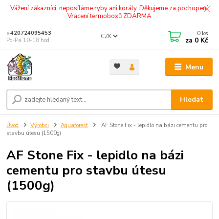
Vážení zákazníci, neposíláme ryby ani korály. Děkujeme za pochopení.
Vrácení termoboxů ZDARMA
0
ks
+420724095453
CZK
za
0 Kč
Po-Pá 10-18 hod.
Menu
Hledat
Úvod
Výrobci
Aquaforest
AF Stone Fix - lepidlo na bázi cementu pro
stavbu útesu (1500g)
AF Stone Fix - lepidlo na bázi
cementu pro stavbu útesu
(1500g)