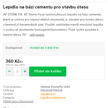
Lepidlo na bázi cementu pro stavbu útesu
AF STONE FIX. AF Stone Fix je rychleschnoucí lepidlo na bázi cementu,
které je určeno pro lepení větších elementů, tj. vhodné pro tvorbu útesu
z kemenů či keramických skal. Použití: smíchejte menší množství lepidla
s vodou až dostanete homogenní konzistenci. Poté rychle použijte k
lepení útesu. Při ...
celý popis
Dostupnost
dodání do 3 dnů 9 ks
360 Kč
/
ks
298 Kč
bez DPH
Přidat do košíku
Číslo produktu:
160ma StoneFix 1500
EAN kód:
5902026734028
Výrobce:
Aquaforest
Kategorie:
Lepidla a dekorace
Hlídat cenu / dostupnost