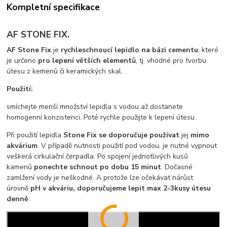
Kompletní specifikace
AF STONE FIX.
AF Stone Fix
je
rychleschnoucí lepidlo na bázi cementu
, které
je určeno
pro lepení větších elementů
, tj. vhodné pro tvorbu
útesu z kemenů či keramických skal.
Použití:
smíchejte menší množství lepidla s vodou až dostanete
homogenní konzistenci. Poté rychle použijte k lepení útesu.
Při použití lepidla
Stone Fix
se doporučuje používat
jej
mimo
akvárium
. V případě nutnosti použití pod vodou, je nutné vypnout
veškerá cirkulační čerpadla. Po spojení jednotlivých kusů
kamenů
ponechte schnout po dobu
15 minut
. Dočasné
zamlžení vody je neškodné. A protože lze očekávat nárůst
úrovně
pH v akváriu, doporučujeme lepit max 2-3kusy útesu
denně
.