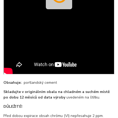
Obsahuje:
portlandský cement
Skladujte v originálním obalu na chladném a suchém místě
po dobu 12 měsíců od data výroby
uvedeném na štítku.
DŮLEŽITÉ!
Před dobou expirace obsah chrómu (VI) nepřesahuje 2 ppm.