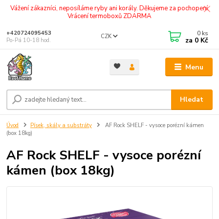
Vážení zákazníci, neposíláme ryby ani korály. Děkujeme za pochopení.
Vrácení termoboxů ZDARMA
0
ks
+420724095453
CZK
za
0 Kč
Po-Pá 10-18 hod.
Menu
Hledat
Úvod
Písek, skály a substráty
AF Rock SHELF - vysoce porézní kámen
(box 18kg)
AF Rock SHELF - vysoce porézní
kámen (box 18kg)