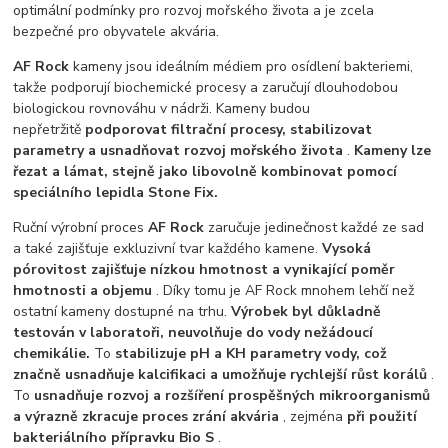
optimální podmínky pro rozvoj mořského života a je zcela
bezpečné pro obyvatele akvária.
AF Rock
kameny jsou ideálním médiem pro osídlení bakteriemi,
takže podporují biochemické procesy a zaručují dlouhodobou
biologickou rovnováhu v nádrži. Kameny budou
nepřetržitě
podporovat filtrační procesy, stabilizovat
parametry a usnadňovat rozvoj mořského života
.
Kameny lze
řezat a lámat, stejně jako libovolně kombinovat pomocí
speciálního lepidla Stone Fix.
Ruční výrobní proces
AF Rock
zaručuje jedinečnost každé ze sad
a také zajišťuje exkluzivní tvar každého kamene.
Vysoká
pórovitost zajišťuje nízkou hmotnost a vynikající poměr
hmotnosti a objemu
. Díky tomu je AF Rock mnohem lehčí než
ostatní kameny dostupné na trhu.
Výrobek byl důkladně
testován v laboratoři, neuvolňuje do vody nežádoucí
chemikálie.
To
stabilizuje pH a KH parametry vody, což
značně usnadňuje kalcifikaci a umožňuje rychlejší růst korálů
.
To
usnadňuje rozvoj a rozšíření prospěšných mikroorganismů
a výrazně zkracuje proces zrání akvária
, zejména
při použití
bakteriálního přípravku Bio S
.