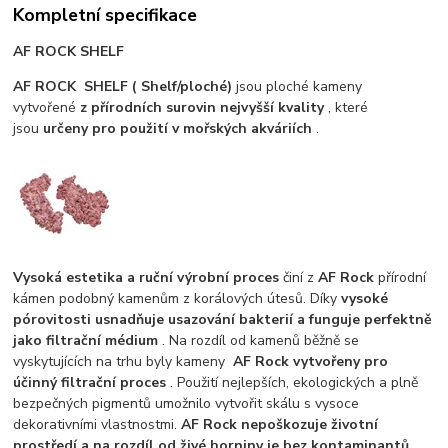
Kompletní specifikace
AF ROCK SHELF
AF ROCK SHELF (
Shelf/ploché)
jsou ploché kameny
vytvořené
z přírodních surovin nejvyšší kvality
, které
jsou
určeny pro použití v mořských akváriích
.
Vysoká estetika a ruční výrobní proces
činí z
AF Rock
přírodní
kámen podobný kamenům z korálových útesů. Díky
vysoké
pórovitosti usnadňuje usazování bakterií a funguje perfektně
jako filtrační médium
. Na rozdíl od kamenů běžně se
vyskytujících na trhu byly kameny
AF Rock vytvořeny pro
účinný filtrační proces
. Použití nejlepších, ekologických a plně
bezpečných pigmentů umožnilo vytvořit skálu s vysoce
dekorativními vlastnostmi.
AF Rock nepoškozuje životní
prostředí a na rozdíl od živé horniny je bez kontaminantů,