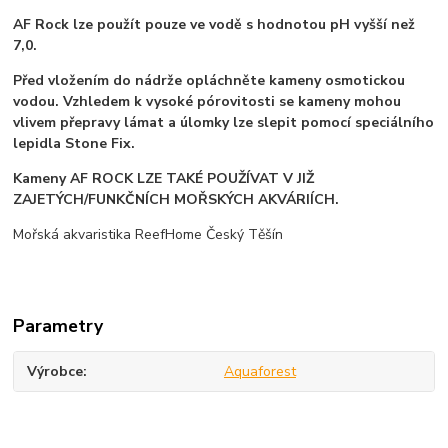
AF Rock lze použít pouze ve vodě s hodnotou pH vyšší než
7,0.
Před vložením do nádrže opláchněte kameny osmotickou
vodou. Vzhledem k vysoké pórovitosti se kameny mohou
vlivem přepravy lámat a úlomky lze slepit pomocí speciálního
lepidla Stone Fix.
Kameny AF ROCK LZE TAKÉ POUŽÍVAT V JIŽ
ZAJETÝCH/FUNKČNÍCH MOŘSKÝCH AKVÁRIÍCH.
Mořská akvaristika ReefHome Český Těšín
Parametry
Výrobce
Aquaforest