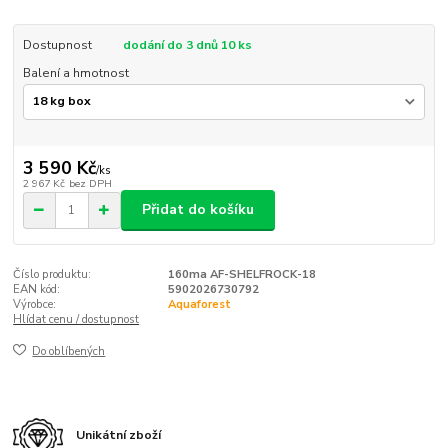
Dostupnost
dodání do 3 dnů 10 ks
Balení a hmotnost
3 590 Kč
/
ks
2 967 Kč
bez DPH
Přidat do košíku
Číslo produktu:
160ma AF-SHELFROCK-18
EAN kód:
5902026730792
Výrobce:
Aquaforest
Hlídat cenu / dostupnost
Do oblíbených
Unikátní zboží