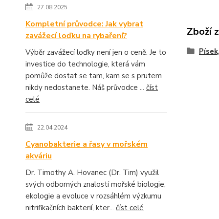
27.08.2025
Kompletní průvodce: Jak vybrat
Zboží 
zavážecí loďku na rybaření?
Písek
Výběr zavážecí loďky není jen o ceně. Je to
investice do technologie, která vám
pomůže dostat se tam, kam se s prutem
nikdy nedostanete. Náš průvodce ...
číst
celé
22.04.2024
Cyanobakterie a řasy v mořském
akváriu
Dr. Timothy A. Hovanec (Dr. Tim) využil
svých odborných znalostí mořské biologie,
ekologie a evoluce v rozsáhlém výzkumu
nitrifikačních bakterií, kter...
číst celé