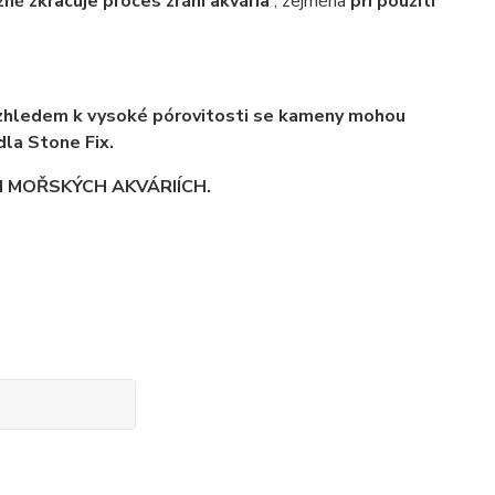
ně zkracuje proces zrání akvária
, zejména
při použití
zhledem k vysoké pórovitosti se kameny mohou
dla Stone Fix.
H MOŘSKÝCH AKVÁRIÍCH.