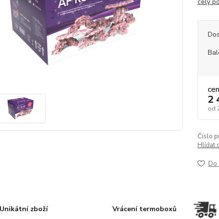
celý p
Dos
Bal
ce
2 
od
Číslo p
Hlídat 
Do 
Unikátní zboží
Vrácení termoboxů