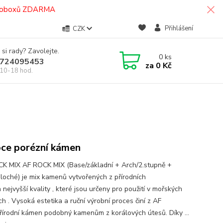
termoboxů ZDARMA
Přihlášení
CZK
 si rady? Zavolejte.
0
ks
724095453
za
0 Kč
10-18 hod.
ce porézní kámen
K MIX AF ROCK MIX (Base/základní + Arch/2.stupně +
ploché) je mix kamenů vytvořených z přírodních
 nejvyšší kvality , které jsou určeny pro použití v mořských
ch . Vysoká estetika a ruční výrobní proces činí z AF
řírodní kámen podobný kamenům z korálových útesů. Díky ...