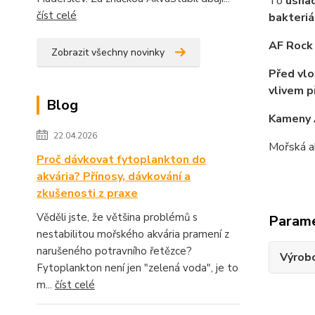
To
usnad
číst celé
bakteriá
AF Rock 
Zobrazit všechny novinky
Před vl
vlivem p
Blog
Kameny 
22.04.2026
Mořská a
Proč dávkovat fytoplankton do
akvária? Přínosy, dávkování a
zkušenosti z praxe
Věděli jste, že většina problémů s
Param
nestabilitou mořského akvária pramení z
narušeného potravního řetězce?
Výrob
Fytoplankton není jen "zelená voda", je to
m...
číst celé