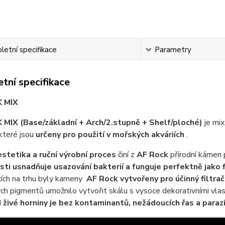
etní specifikace
Parametry
tní specifikace
 MIX
K MIX
(Base/základní + Arch/2.stupně + Shelf/ploché)
je mi
 které jsou
určeny pro použití v mořských akváriích
.
stetika a ruční výrobní proces
činí z
AF Rock
přírodní kámen
sti usnadňuje usazování bakterií a funguje perfektně jako 
cích na trhu byly kameny
AF Rock vytvořeny pro účinný filtrač
h pigmentů umožnilo vytvořit skálu s vysoce dekorativními vla
d živé horniny je bez kontaminantů, nežádoucích řas a paraz