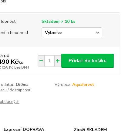
opis
tupnost
Skladem > 10 ks
ení a hmotnost
na od
Přidat do košíku
490 Kč
/
ks
2 058 Kč
bez DPH
roduktu:
160ma
Výrobce:
Aquaforest
cenu / dostupnost
oblíbených
Expresní DOPRAVA
Zboží SKLADEM