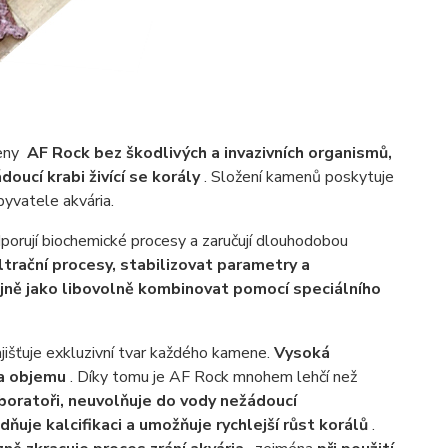
meny
AF Rock
bez škodlivých a invazivních organismů,
oucí krabi živící se korály
. Složení kamenů poskytuje
yvatele akvária.
porují biochemické procesy a zaručují dlouhodobou
ltrační procesy, stabilizovat parametry a
jně jako libovolně kombinovat pomocí speciálního
jišťuje exkluzivní tvar každého kamene.
Vysoká
 a objemu
. Díky tomu je AF Rock mnohem lehčí než
boratoři, neuvolňuje do vody nežádoucí
ňuje kalcifikaci a umožňuje rychlejší růst korálů
.