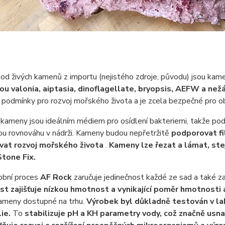
 od živých kamenů z importu (nejistého zdroje, původu) jsou ka
sou valonia, aiptasia, dinoflagellate, bryopsis, AEFW a nežád
 podmínky pro rozvoj mořského života a je zcela bezpečné pro ob
kameny jsou ideálním médiem pro osídlení bakteriemi, takže pod
ou rovnováhu v nádrži. Kameny budou nepřetržitě
podporovat fi
at rozvoj mořského života
.
Kameny lze řezat a lámat, ste
Stone Fix.
obní proces
AF Rock
zaručuje jedinečnost každé ze sad a také za
st zajišťuje nízkou hmotnost a vynikající poměr hmotnosti
kameny dostupné na trhu.
Výrobek byl důkladně testován v la
ie.
To
stabilizuje pH a KH parametry vody, což značně usnad