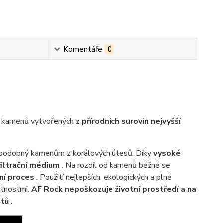
Komentáře
0
x kamenů vytvořených
z přírodních surovin nejvyšší
 podobný kamenům z korálových útesů. Díky
vysoké
filtrační médium
. Na rozdíl od kamenů běžně se
ní proces
. Použití nejlepších, ekologických a plně
stnostmi.
AF Rock nepoškozuje životní prostředí a na
itů
.