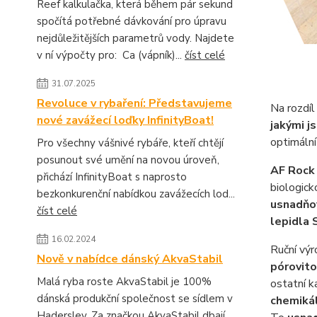
Reef kalkulačka, která během pár sekund
spočítá potřebné dávkování pro úpravu
nejdůležitějších parametrů vody. Najdete
v ní výpočty pro: Ca (vápník)...
číst celé
31.07.2025
Revoluce v rybaření: Představujeme
Na rozdíl
nové zavážecí loďky InfinityBoat!
jakými j
optimální
Pro všechny vášnivé rybáře, kteří chtějí
posunout své umění na novou úroveň,
AF Rock
přichází InfinityBoat s naprosto
biologick
bezkonkurenční nabídkou zavážecích lod...
usnadňov
číst celé
lepidla 
16.02.2024
Ruční výr
Nově v nabídce dánský AkvaStabil
pórovito
Malá ryba roste AkvaStabil je 100%
ostatní 
dánská produkční společnost se sídlem v
chemikál
Haderslev. Za značkou AkvaStabil dbají...