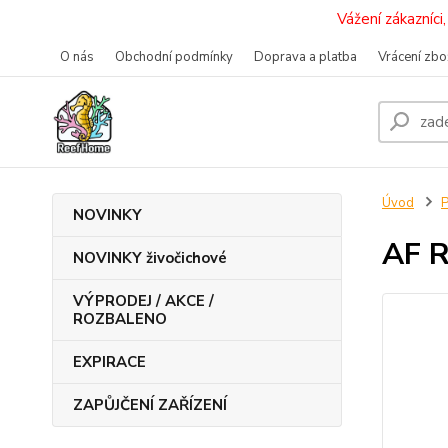
Vážení zákazníc
O nás
Obchodní podmínky
Doprava a platba
Vrácení zbo
Úvod
P
NOVINKY
AF R
NOVINKY živočichové
VÝPRODEJ / AKCE /
ROZBALENO
EXPIRACE
ZAPŮJČENÍ ZAŘÍZENÍ