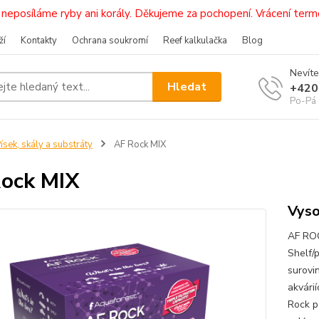
i, neposíláme ryby ani korály. Děkujeme za pochopení. Vrácení 
ží
Kontakty
Ochrana soukromí
Reef kalkulačka
Blog
Nevíte
Hledat
+420
Po-Pá 
ísek, skály a substráty
AF Rock MIX
ock MIX
Vyso
AF ROC
Shelf/
surovin
akvárií
Rock p