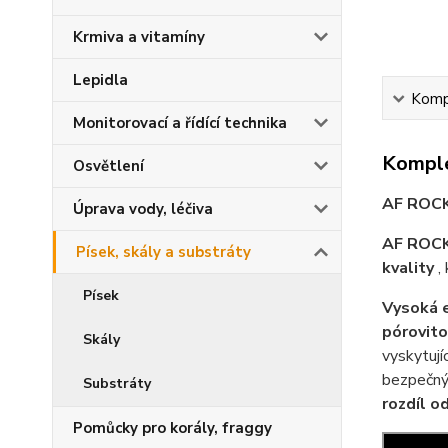
Krmiva a vitamíny
Lepidla
Kompl
Monitorovací a řídící technika
Komple
Osvětlení
AF ROCK
Úprava vody, léčiva
AF ROC
Písek, skály a substráty
kvality
,
Písek
Vysoká e
pórovito
Skály
vyskytují
bezpečnýc
Substráty
rozdíl o
Pomůcky pro korály, fraggy