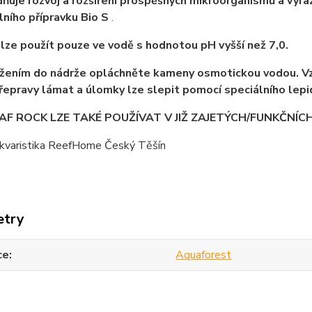
ňuje rozvoj a rozšíření prospěšných mikroorganismů a výraz
lního přípravku Bio S
.
lze použít pouze ve vodě s hodnotou pH vyšší než 7,0.
ožením do nádrže opláchněte kameny osmotickou vodou. V
řepravy lámat a úlomky lze slepit pomocí speciálního lepi
AF ROCK LZE TAKÉ POUŽÍVAT V JIŽ ZAJETÝCH/FUNKČNÍC
kvaristika ReefHome Český Těšín
etry
ce
Aquaforest