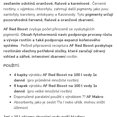
zesílením odstínů oranžové, fialové a karmínové
. Červené
rostliny, s výjimkou chlorofylu, zahrnují další pigmenty, jako jsou:
xantofyly, karoteny, antokyany a flavonoidy. Tyto
pigmenty určují
pozoruhodné červené, fialové a oranžové zbarvení.
AF Red Boost
zvyšuje počet přirozeně se vyskytujících
pigmentů.
Obsah fytohormonů navíc podporuje procesy růstu
a vývoje rostlin a také podporuje expanzi kořenového
systému
. Pečlivě připravená receptura
AF Red Boost poskytuje
rostlinám všechny potřebné složky, které zaručují zdravý
vzhled a zářivé, intenzivní zbarvení
rostlin.
POUŽITÍ:
4 kapky
výrobku
AF Red Boost na 100 l vody 1x
denně
(pro průměrné množství rostlin)
8 kapek
výrobku
AF Red Boost na 100 l vody 1x
denně
(pro velké množství rostlin)
Doporučené paralelní použití s výrobkem ??
AF Makro
Absorbenty, jako je zeolit ??a / nebo uhlík, mohou snížit
účinnost
1ml v 10 l objemu akvarijní vody zvýší hladiny: