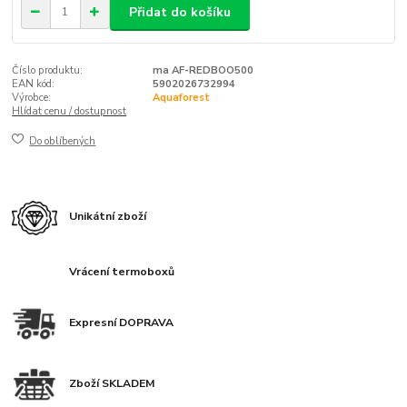
Přidat do košíku
Číslo produktu:
ma AF-REDBOO500
EAN kód:
5902026732994
Výrobce:
Aquaforest
Hlídat cenu / dostupnost
Do oblíbených
Unikátní zboží
Vrácení termoboxů
Expresní DOPRAVA
Zboží SKLADEM