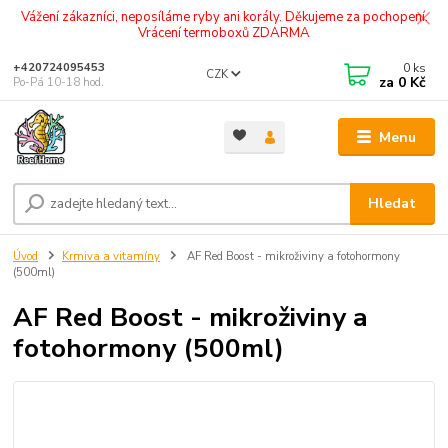
Vážení zákazníci, neposíláme ryby ani korály. Děkujeme za pochopení.
Vrácení termoboxů ZDARMA
0
ks
+420724095453
CZK
za
0 Kč
Po-Pá 10-18 hod.
Menu
Hledat
Úvod
Krmiva a vitamíny
AF Red Boost - mikroživiny a fotohormony
(500ml)
AF Red Boost - mikroživiny a
fotohormony (500ml)