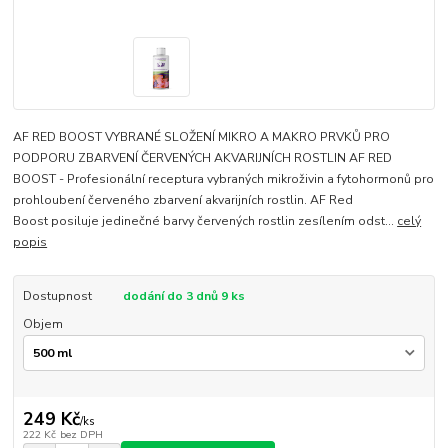
AF RED BOOST VYBRANÉ SLOŽENÍ MIKRO A MAKRO PRVKŮ PRO
PODPORU ZBARVENÍ ČERVENÝCH AKVARIJNÍCH ROSTLIN AF RED
BOOST - Profesionální receptura vybraných mikroživin a fytohormonů pro
prohloubení červeného zbarvení akvarijních rostlin. AF Red
Boost posiluje jedinečné barvy červených rostlin zesílením odst...
celý
popis
Dostupnost
dodání do 3 dnů 9 ks
Objem
249 Kč
/
ks
222 Kč
bez DPH