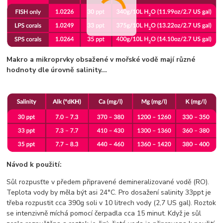
Makro a mikroprvky obsažené v mořské vodě mají různé
hodnoty dle úrovně salinity...
Návod k použití:
Sůl rozpusťte v předem připravené demineralizované vodě (RO).
Teplota vody by měla být asi 24°C. Pro dosažení salinity 33ppt je
třeba rozpustit cca 390g soli v 10 litrech vody (2,7 US gal). Roztok
se intenzivně míchá pomocí čerpadla cca 15 minut. Když je sůl