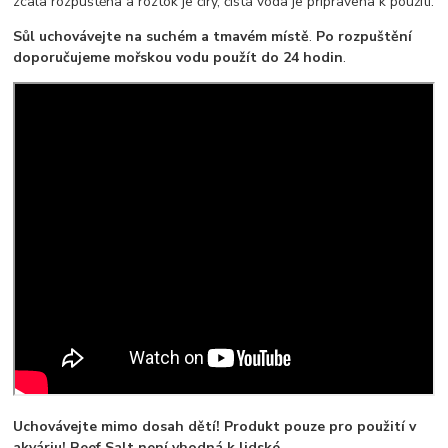
zcala rozpuštěna a roztok je čirý, čistá voda je připravena k použití.
Sůl uchovávejte na suchém a tmavém místě
.
Po rozpuštění
doporučujeme mořskou vodu použít do 24 hodin
.
Uchovávejte mimo dosah dětí! Produkt pouze pro použití v
akváriu! Reef Salt není vhodná k lidské