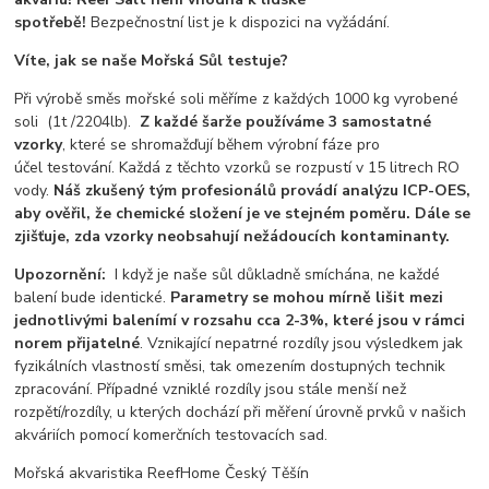
spotřebě!
Bezpečnostní list je k dispozici na vyžádání.
Víte, jak se naše Mořská Sůl testuje?
Při výrobě směs mořské soli měříme z každých 1000 kg vyrobené
soli (1t /2204lb).
Z každé šarže používáme 3 samostatné
vzorky
, které se shromažďují během výrobní fáze pro
účel testování. Každá z těchto vzorků se rozpustí v 15 litrech RO
vody.
Náš zkušený tým profesionálů provádí analýzu ICP-OES,
aby ověřil, že chemické složení je ve stejném poměru. Dále se
zjišťuje, zda vzorky neobsahují nežádoucích kontaminanty.
Upozornění:
I když je naše sůl důkladně smíchána, ne každé
balení bude identické.
Parametry se mohou mírně lišit mezi
jednotlivými balenímí v rozsahu cca 2-3%, které jsou v rámci
norem přijatelné
. Vznikající nepatrné rozdíly jsou výsledkem jak
fyzikálních vlastností směsi, tak omezením dostupných technik
zpracování. Případné vzniklé rozdíly jsou stále menší než
rozpětí/rozdíly, u kterých dochází při měření úrovně prvků v našich
akváriích pomocí komerčních testovacích sad.
Mořská akvaristika ReefHome Český Těšín