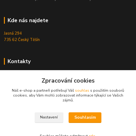
Kde nás najdete
Jasná 294
735 62 Český Těšín
Kontakty
Michal Zamarski
+420724095453
Zpracování cookies
Po-Pá 10-18 hod.
Náš e-shop a partneři potřebují Váš
souhlas
s použitím souborů
cookies, aby Vám mohli zobrazovat informace týkající se Vašich
info@reefhome.cz
zájmů.
Souhlasím
Nastavení