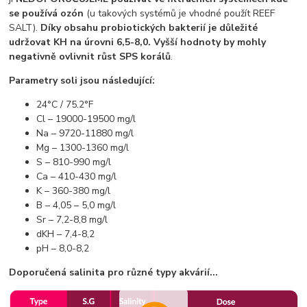
se používá ozón
(u takových systémů je vhodné použít REEF
SALT).
Díky obsahu probiotických bakterií je důležité
udržovat KH na úrovni 6,5-8,0.
Vyšší hodnoty by mohly
negativně ovlivnit růst SPS korálů
.
Parametry soli jsou následující:
24°C / 75.2°F
Cl – 19000-19500 mg/l
Na – 9720-11880 mg/l
Mg – 1300-1360 mg/l
S – 810-990 mg/l
Ca – 410-430 mg/l
K – 360-380 mg/l
B – 4,05 – 5,0 mg/l
Sr – 7,2-8,8 mg/l
dKH – 7,4-8,2
pH – 8,0-8,2
Doporučená salinita pro různé typy akvárií...