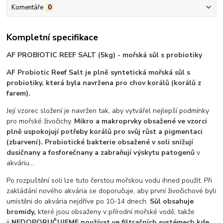
Komentáře
0
Kompletní specifikace
AF PROBIOTIC REEF SALT (5kg) - mořská sůl s probiotiky
AF Probiotic Reef Salt je plně syntetická mořská sůl s
probiotiky, která byla navržena pro chov korálů (korálů z
farem).
Její vzorec složení je navržen tak, aby vytvářel nejlepší podmínky
pro mořské živočichy.
Mikro a makroprvky obsažené ve vzorci
plně uspokojují potřeby korálů pro svůj růst a pigmentaci
(zbarvení).
Probiotické bakterie obsažené v soli snižují
dusičnany a fosforečnany a zabraňují výskytu patogenů
v
akváriu...
Po rozpuštění soli lze tuto čerstou mořskou vodu ihned použít. Při
zakládání nového akvária se doporučuje, aby první živočichové byli
umístěni do akvária nejdříve po 10-14 dnech.
Sůl obsahuje
bromidy,
které jsou obsaženy v přírodní mořské vodě, takže
ji
NEDOPORUČUJEME používat ve filtračních systémech kde