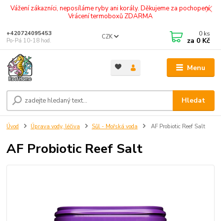
Vážení zákazníci, neposíláme ryby ani korály. Děkujeme za pochopení.
Vrácení termoboxů ZDARMA
0
ks
+420724095453
CZK
za
0 Kč
Po-Pá 10-18 hod.
Menu
Hledat
Úvod
Úprava vody, léčiva
Sůl - Mořská voda
AF Probiotic Reef Salt
AF Probiotic Reef Salt