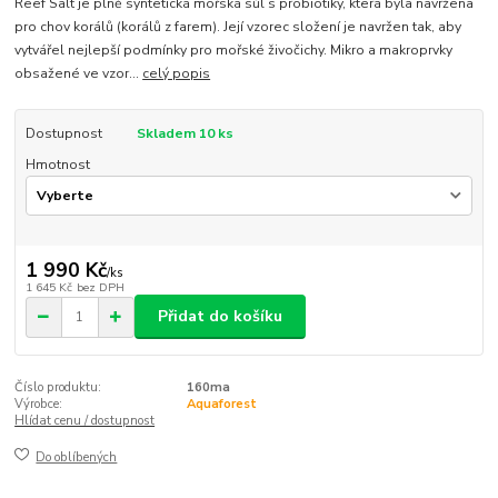
Reef Salt je plně syntetická mořská sůl s probiotiky, která byla navržena
pro chov korálů (korálů z farem). Její vzorec složení je navržen tak, aby
vytvářel nejlepší podmínky pro mořské živočichy. Mikro a makroprvky
obsažené ve vzor...
celý popis
Dostupnost
Skladem 10 ks
Hmotnost
1 990 Kč
/
ks
1 645 Kč
bez DPH
Přidat do košíku
Číslo produktu:
160ma
Výrobce:
Aquaforest
Hlídat cenu / dostupnost
Do oblíbených