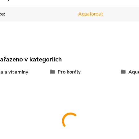
ce
Aquaforest
zařazeno v kategoriích
a a vitamíny
Pro korály
Aqu