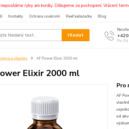
i, neposíláme ryby ani korály. Děkujeme za pochopení. Vrácení 
ží
Kontakty
Ochrana soukromí
Reef kalkulačka
Blog
Nevíte
Hledat
+420
Po-Pá 
rmiva a vitamíny
AF Power Elixir 2000 ml
ower Elixir 2000 ml
Pro 
AF Pow
vlastně
uspoko
od akv
výzkum