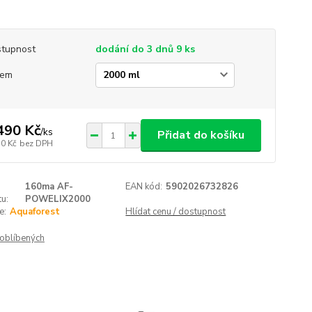
tupnost
dodání do 3 dnů 9 ks
jem
490 Kč
/
ks
Přidat do košíku
30 Kč
bez DPH
160ma AF-
EAN kód:
5902026732826
u:
POWELIX2000
e:
Aquaforest
Hlídat cenu / dostupnost
oblíbených