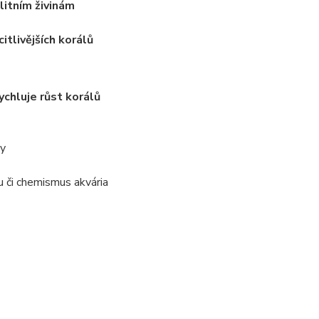
litním živinám
itlivějších korálů
chluje růst korálů
ly
u či chemismus akvária