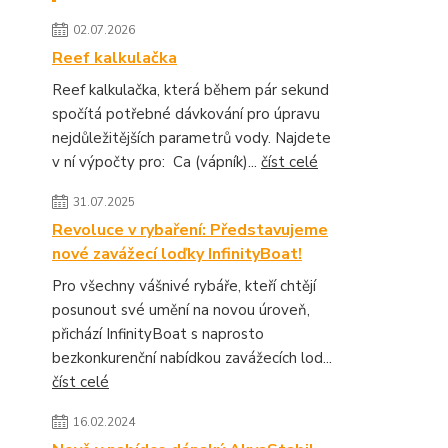
02.07.2026
Reef kalkulačka
Reef kalkulačka, která během pár sekund
spočítá potřebné dávkování pro úpravu
nejdůležitějších parametrů vody. Najdete
v ní výpočty pro: Ca (vápník)...
číst celé
31.07.2025
Revoluce v rybaření: Představujeme
nové zavážecí loďky InfinityBoat!
Pro všechny vášnivé rybáře, kteří chtějí
posunout své umění na novou úroveň,
přichází InfinityBoat s naprosto
bezkonkurenční nabídkou zavážecích lod...
číst celé
16.02.2024