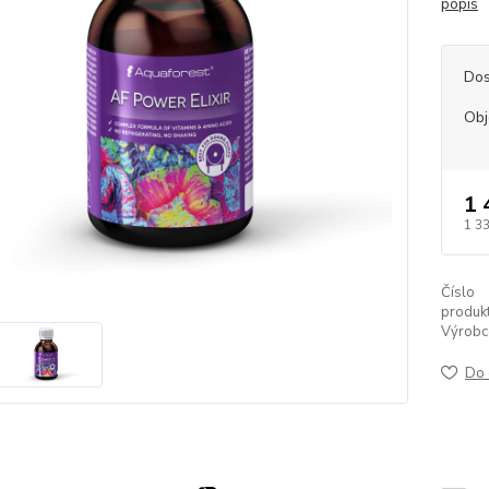
popis
Dos
Ob
1 
1 3
Číslo
produkt
Výrobc
Do 