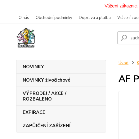
Vážení zákazníc
O nás
Obchodní podmínky
Doprava a platba
Vrácení zbo
Úvod
K
NOVINKY
AF P
NOVINKY živočichové
VÝPRODEJ / AKCE /
ROZBALENO
EXPIRACE
ZAPŮJČENÍ ZAŘÍZENÍ