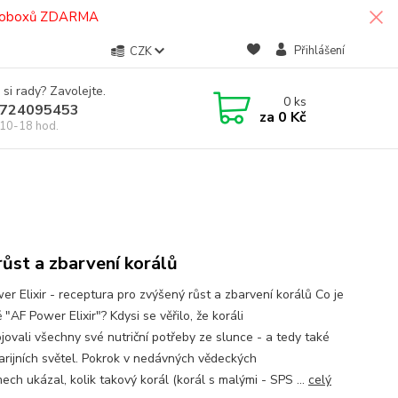
termoboxů ZDARMA
Přihlášení
CZK
 si rady? Zavolejte.
0
ks
724095453
za
0 Kč
10-18 hod.
růst a zbarvení korálů
er Elixir - receptura pro zvýšený růst a zbarvení korálů Co je
 "AF Power Elixir"? Kdysi se věřilo, že koráli
jovali všechny své nutriční potřeby ze slunce - a tedy také
arijních světel. Pokrok v nedávných vědeckých
ech ukázal, kolik takový korál (korál s malými - SPS ...
celý