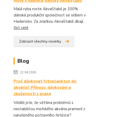
Nově v nabídce dánský AkvaStabil
Malá ryba roste AkvaStabil je 100%
dánská produkční společnost se sídlem v
Haderslev. Za značkou AkvaStabil dbají...
číst celé
Zobrazit všechny novinky
Blog
22.04.2026
Proč dávkovat fytoplankton do
akvária? Přínosy, dávkování a
zkušenosti z praxe
Věděli jste, že většina problémů s
nestabilitou mořského akvária pramení z
narušeného potravního řetězce?