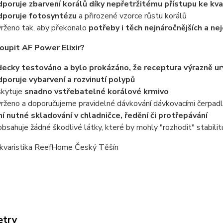
poruje zbarvení korálů díky nepřetržitému přístupu ke kva
dporuje fotosyntézu
a přirozené vzorce růstu korálů
rženo tak, aby překonalo
potřeby i těch nejnáročnějších a nejc
koupit AF Power Elixir?
ecky testováno a bylo prokázáno, že receptura výrazně ury
poruje vybarvení a rozvinutí polypů
kytuje
snadno vstřebatelné korálové krmivo
rženo a doporučujeme pravidelné dávkování dávkovacími čerpad
í nutné skladování v chladničce, ředění či protřepávání
bsahuje žádné škodlivé látky, které by mohly "rozhodit" stabilit
kvaristika ReefHome Český Těšín
etry