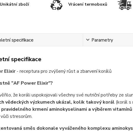
Unikátní zboží
Vrácení termoboxů
etní specifikace
Parametry
tní specifikace
 Elixir
- receptura pro zvýšený růst a zbarvení korálů
astně "AF Power Elixir"?
věřilo, že koráli uspokojovali všechny své nutriční potřeby ze slu
h vědeckých výzkumech ukázal, kolik takový korál
(korál s
z pravidelného krmení aminokyselinami a výběrem vitamínů
vůči stresorům.
entovaná směs dokonale vyváženého komplexu aminokyse