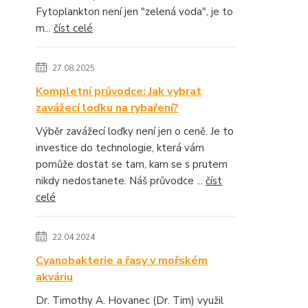
Fytoplankton není jen "zelená voda", je to
m...
číst celé
27.08.2025
Kompletní průvodce: Jak vybrat
zavážecí loďku na rybaření?
Výběr zavážecí loďky není jen o ceně. Je to
investice do technologie, která vám
pomůže dostat se tam, kam se s prutem
nikdy nedostanete. Náš průvodce ...
číst
celé
22.04.2024
Cyanobakterie a řasy v mořském
akváriu
Dr. Timothy A. Hovanec (Dr. Tim) využil