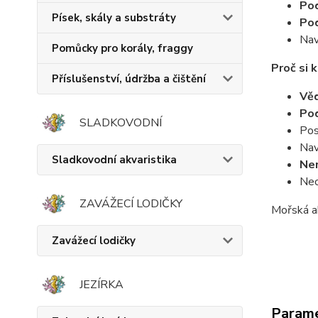
Pod
Písek, skály a substráty
Po
Nav
Pomůcky pro korály, fraggy
Proč si 
Příslušenství, údržba a čištění
Věd
Pod
SLADKOVODNÍ
Pos
Nav
Sladkovodní akvaristika
Nen
Neo
ZAVÁŽECÍ LODIČKY
Mořská a
Zavážecí lodičky
JEZÍRKA
Param