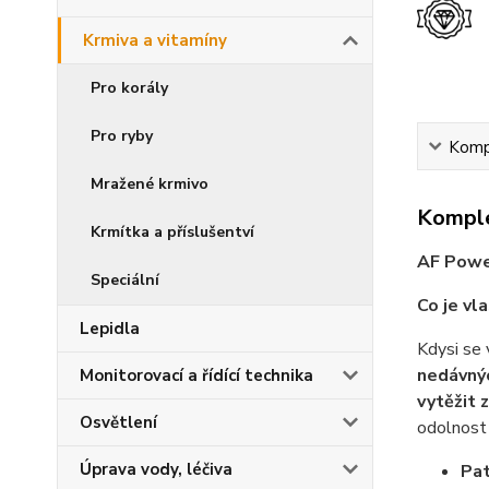
Krmiva a vitamíny
Pro korály
Pro ryby
Kompl
Mražené krmivo
Komple
Krmítka a příslušentví
AF Power
Speciální
Co je vl
Lepidla
Kdysi se 
nedávnýc
Monitorovací a řídící technika
vytěžit 
Osvětlení
odolnost 
Úprava vody, léčiva
Pat