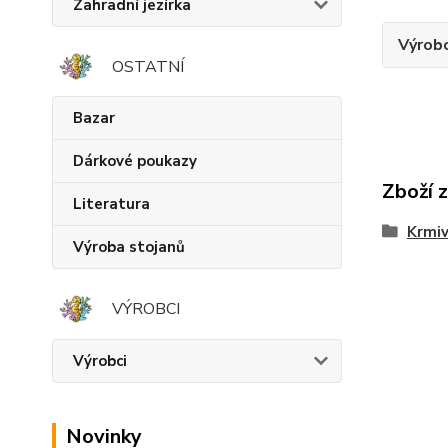
Zahradní jezírka
Výrob
OSTATNÍ
Bazar
Dárkové poukazy
Zboží 
Literatura
Krmiv
Výroba stojanů
VÝROBCI
Výrobci
Novinky