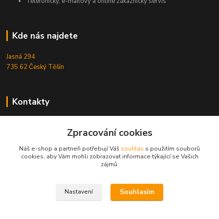
Telefonický, e-mailový a online zákaznický servis
Kde nás najdete
Jasná 294
735 62 Český Těšín
Kontakty
Michal Zamarski
Zpracování cookies
+420724095453
Po-Pá 10-18 hod.
Náš e-shop a partneři potřebují Váš
souhlas
s použitím souborů
cookies, aby Vám mohli zobrazovat informace týkající se Vašich
info@reefhome.cz
zájmů.
Souhlasím
Nastavení