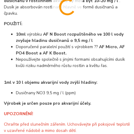
dusičnanů v rostlinném akváriu by měla být 10–20 mg / l
.
Dusík je absorbován rostlinami hlavně ve formě dusičnanů a
čpavku.
POUŽITÍ:
10ml
výrobku
AF N Boost rozpuštěného ve 100 l vody
zvyšuje hladinu dusičnanů o 9,5 mg / l
Doporučené paralelní použití s výrobkem ??
AF Micro, AF
PO4 Boost a AF K Boost.
Nepoužívejte společně s jinými formami obsahujícími dusík
kvůli riziku nadměrného růstu rostlin a květu řas.
1ml v 10 l objemu akvarijní vody zvýší hladiny:
Dusičnany NO3 9,5 mg / l (ppm)
Výrobek je určen pouze pro akvarijní účely.
UPOZORNĚNÍ!
Chraňte před slunečním zářením. Uchovávejte při pokojové teplotě
v uzavřené nádobě a mimo dosah dětí.