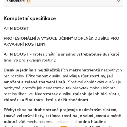
Komentáře
0
Kompletní specifikace
AF N BOOST
PROFESIONÁLNÍ A VYSOCE ÚČINNÝ DOPLNĚK DUSÍKU PRO
AKVARIJNÍ ROSTLINY
AF N BOOST
- Profesionální a
snadno vstřebatelné dusíkaté
hnojivo
pro akvarijní rostliny.
Dusík je jedním z nejdůležitějších makronutrientů
nezbytných
pro rostliny.
Přítomnost dusíku ovlivňuje růst rostliny, její
množení a zelené zbarvení listů
. Správné doplňování dusíku je
nezbytné, protože jak nedostatek, tak přebytek mohou být pro
rostliny škodlivé.
Nedostatek dusíku způsobuje inhibici růstu,
chlorózu a žloutnutí listů a další zhnědnutí
.
Přebytek se na druhé straně projevuje nadměrným růstem,
tmavě zelenými listy, zatímco rostlina je velmi jemná a méně
odolná
vůči mechanickému poškození.
Vhodná hladina