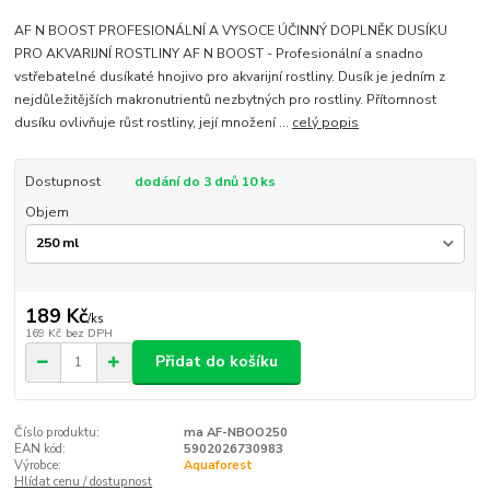
AF N BOOST PROFESIONÁLNÍ A VYSOCE ÚČINNÝ DOPLNĚK DUSÍKU
PRO AKVARIJNÍ ROSTLINY AF N BOOST - Profesionální a snadno
vstřebatelné dusíkaté hnojivo pro akvarijní rostliny. Dusík je jedním z
nejdůležitějších makronutrientů nezbytných pro rostliny. Přítomnost
dusíku ovlivňuje růst rostliny, její množení ...
celý popis
Dostupnost
dodání do 3 dnů 10 ks
Objem
189 Kč
/
ks
169 Kč
bez DPH
Přidat do košíku
Číslo produktu:
ma AF-NBOO250
EAN kód:
5902026730983
Výrobce:
Aquaforest
Hlídat cenu / dostupnost