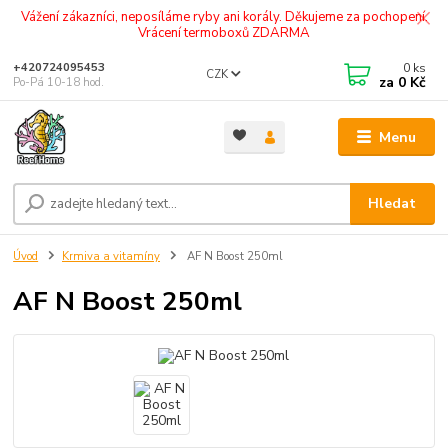
Vážení zákazníci, neposíláme ryby ani korály. Děkujeme za pochopení.
Vrácení termoboxů ZDARMA
0
ks
+420724095453
CZK
za
0 Kč
Po-Pá 10-18 hod.
Menu
Hledat
Úvod
Krmiva a vitamíny
AF N Boost 250ml
AF N Boost 250ml