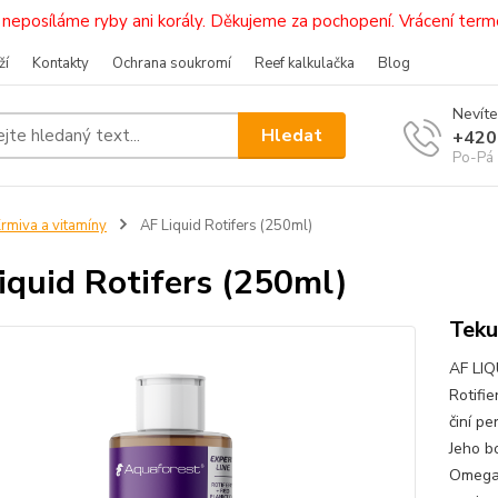
i, neposíláme ryby ani korály. Děkujeme za pochopení. Vrácení 
ží
Kontakty
Ochrana soukromí
Reef kalkulačka
Blog
Nevíte
Hledat
+420
Po-Pá 
rmiva a vitamíny
AF Liquid Rotifers (250ml)
iquid Rotifers (250ml)
Teku
AF LIQ
Rotifi
činí pe
Jeho b
Omega-