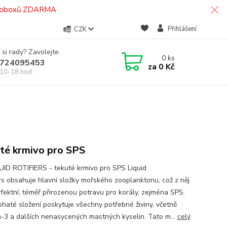
termoboxů ZDARMA
Přihlášení
CZK
 si rady? Zavolejte.
0
ks
724095453
za
0 Kč
10-18 hod.
té krmivo pro SPS
UID ROTIFIERS - tekuté krmivo pro SPS Liquid
ers obsahuje hlavní složky mořského zooplanktonu, což z něj
rfektní, téměř přirozenou potravu pro korály, zejména SPS.
ohaté složení poskytuje všechny potřebné živiny, včetně
3 a dalších nenasycených mastných kyselin. Tato m...
celý