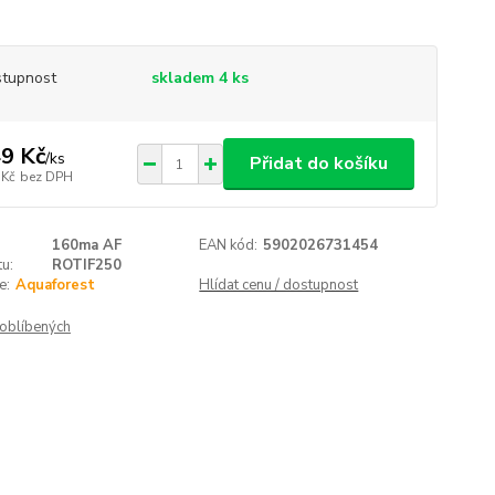
tupnost
skladem 4 ks
9 Kč
/
ks
Přidat do košíku
 Kč
bez DPH
160ma AF
EAN kód:
5902026731454
u:
ROTIF250
e:
Aquaforest
Hlídat cenu / dostupnost
oblíbených