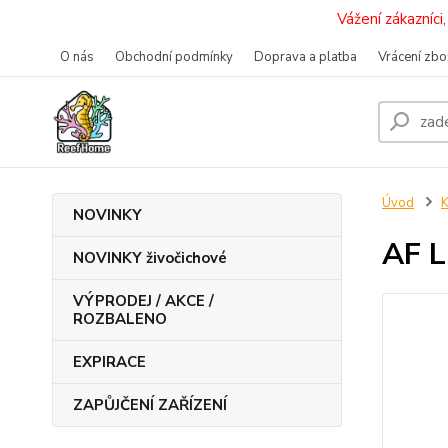
Vážení zákazníc
O nás
Obchodní podmínky
Doprava a platba
Vrácení zbo
Úvod
K
NOVINKY
AF L
NOVINKY živočichové
VÝPRODEJ / AKCE /
ROZBALENO
EXPIRACE
ZAPŮJČENÍ ZAŘÍZENÍ