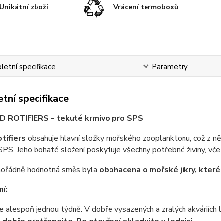
Unikátní zboží
Vrácení termoboxů
etní specifikace
Parametry
tní specifikace
ID ROTIFIERS - tekuté krmivo pro SPS
otifiers
obsahuje hlavní složky mořského zooplanktonu, což z něj 
PS. Jeho bohaté složení poskytuje všechny potřebné živiny, vč
ořádně hodnotná směs byla
obohacena o mořské jikry, které 
í:
e alespoň jednou týdně. V dobře vysazených a zralých akváriích l
 dobře protřepejte. Po otevření skladujte v lednici.