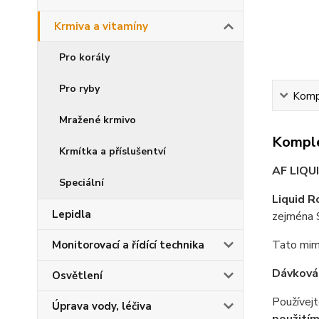
Krmiva a vitamíny
Pro korály
Pro ryby
Kompl
Mražené krmivo
Komple
Krmítka a příslušentví
AF LIQU
Speciální
Liquid R
Lepidla
zejména S
Tato mim
Monitorovací a řídící technika
Dávkován
Osvětlení
Používejt
Úprava vody, léčiva
použitím