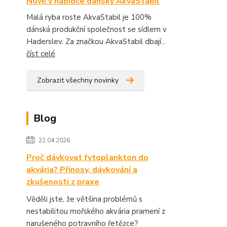
Nově v nabídce dánský AkvaStabil
Malá ryba roste AkvaStabil je 100%
dánská produkční společnost se sídlem v
Haderslev. Za značkou AkvaStabil dbají...
číst celé
Zobrazit všechny novinky
Blog
22.04.2026
Proč dávkovat fytoplankton do
akvária? Přínosy, dávkování a
zkušenosti z praxe
Věděli jste, že většina problémů s
nestabilitou mořského akvária pramení z
narušeného potravního řetězce?