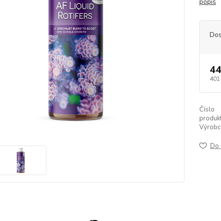
popis
Dos
44
401
Číslo
produkt
Výrobc
Do 