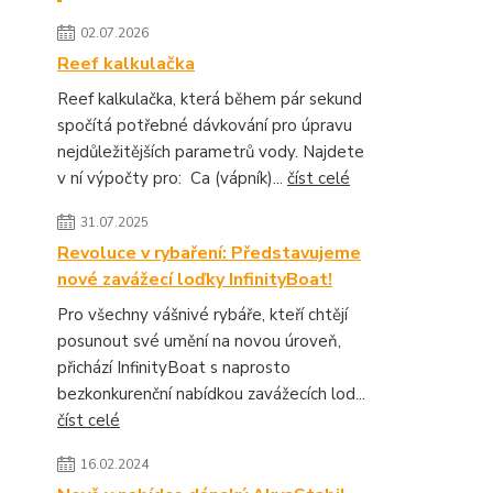
02.07.2026
Reef kalkulačka
Reef kalkulačka, která během pár sekund
spočítá potřebné dávkování pro úpravu
nejdůležitějších parametrů vody. Najdete
v ní výpočty pro: Ca (vápník)...
číst celé
31.07.2025
Revoluce v rybaření: Představujeme
nové zavážecí loďky InfinityBoat!
Pro všechny vášnivé rybáře, kteří chtějí
posunout své umění na novou úroveň,
přichází InfinityBoat s naprosto
bezkonkurenční nabídkou zavážecích lod...
číst celé
16.02.2024