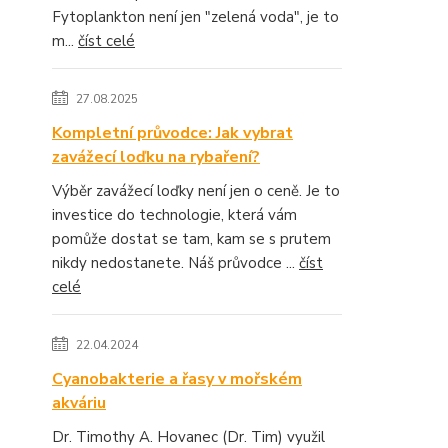
Fytoplankton není jen "zelená voda", je to
m...
číst celé
27.08.2025
Kompletní průvodce: Jak vybrat
zavážecí loďku na rybaření?
Výběr zavážecí loďky není jen o ceně. Je to
investice do technologie, která vám
pomůže dostat se tam, kam se s prutem
nikdy nedostanete. Náš průvodce ...
číst
celé
22.04.2024
Cyanobakterie a řasy v mořském
akváriu
Dr. Timothy A. Hovanec (Dr. Tim) využil