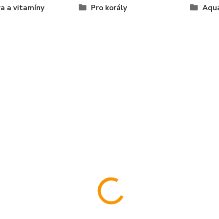
a a vitamíny
Pro korály
Aqu