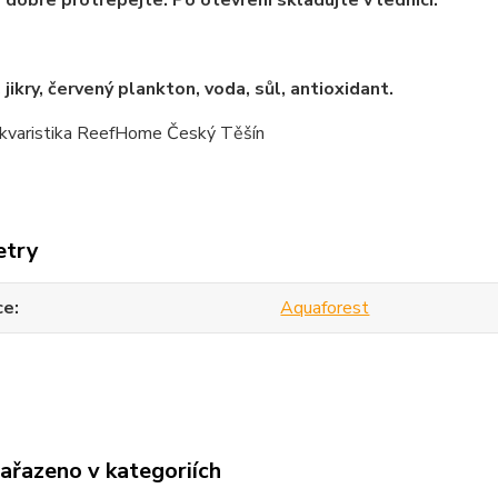
 jikry, červený plankton, voda, sůl, antioxidant.
kvaristika ReefHome Český Těšín
etry
ce
Aquaforest
zařazeno v kategoriích