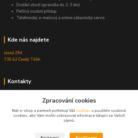
Dodání zboží zpravidla do 2-3 dnů
Pečlivý osobní přístup
Telefonický, e-mailový a online zákaznický servis
Kde nás najdete
Jasná 294
735 62 Český Těšín
Kontakty
Michal Zamarski
Zpracování cookies
+420724095453
Po-Pá 10-18 hod.
Náš e-shop a partneři potřebují Váš
souhlas
s použitím souborů
cookies, aby Vám mohli zobrazovat informace týkající se Vašich
info@reefhome.cz
zájmů.
Souhlasím
Nastavení