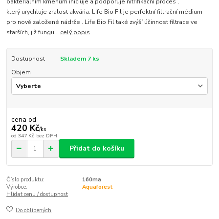
bakteriálním kmenům iniciuje a podporuje nitrifikační proces ,
který urychluje zralost akvária. Life Bio Fil je perfektní filtrační médium
pro nově založené nádrže . Life Bio Fil také zvýší účinnost filtrace ve
starších, již fungu...
celý popis
Dostupnost
Skladem 7 ks
Objem
cena od
420 Kč
/
ks
od
347 Kč
bez DPH
Přidat do košíku
Číslo produktu:
160ma
Výrobce:
Aquaforest
Hlídat cenu / dostupnost
Do oblíbených