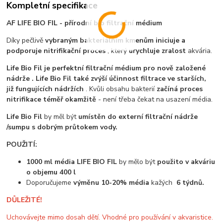
Kompletní specifikace
AF LIFE BIO FIL - přírodní bio filtrační médium
Díky pečlivě
vybraným bakteriálním kmenům iniciuje a
podporuje nitrifikační proces
, který
urychluje zralost
akvária.
Life Bio Fil je perfektní filtrační médium pro nově založené
nádrže .
Life Bio Fil také zvýší účinnost filtrace ve starších,
již fungujících nádržích
. Kvůli obsahu bakterií
začíná proces
nitrifikace téměř okamžitě
- není třeba čekat na usazení média.
Life Bio Fil
by měl být
umístěn do externí filtrační nádrže
/sumpu s dobrým průtokem vody.
POUŽITÍ:
1000 ml média LIFE BIO FIL
by mělo být
použito v akváriu
o objemu 400 l
Doporučujeme
výměnu 10-20% média
kažých
6 týdnů.
DŮLEŽITÉ!
Uchovávejte mimo dosah dětí. Vhodné pro používání v akvaristice.