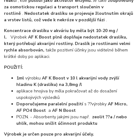
reakcí
, kde
působí jako aktivátor enzymů.
Je také
zodpovědný
za osmotickou regulaci a transport sloučenin v
rostlině
.
Nedostatek draslíku se projevuje žloutnutím okrajů
a vrstev listů, což vede k nekróze v pozdější fázi
.
Koncentrace draslíku v akváriu by měla být 10-20 mg /
l.
Výrobek
AF K Boost plně doplňuje nedostatek draslíku,
který potřebují akvarijní rostliny. Draslík je rostlinami velmi
rychle absorbován,
takže pozitivní účinky jsou viditelné během
krátké doby po aplikaci.
POUŽITÍ:
1ml
výrobku
AF K Boost v 10 l akvarijní vody zvýší
hladinu K (draslíku) na 3,8mg /l
aplikace hnojiva by měla pokračovat až do dosažení
uspokojivých výsledků
Doporučujeme paralelní použití
s ??výrobky
AF Micro,
AF PO4 Boost
a
AF N Boost
POZN. - Absorbenty jakými jsou např.
zeolit ??a / nebo
uhlík, mohou snížit účinnost produktu
Výrobek je určen pouze pro akvarijní účely.