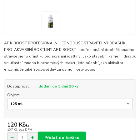
AF K BOOST PROFESIONÁLNÍ, JEDNODUŠE STRAVITELNÝ DRASLÍK
PRO AKVARIJNÍ ROSTLINY AF K BOOST - profesionální doplněk snadno
stravitelného draslíku pro akvarijní rostliny . Jako stavební kámen, draslík
se účastní mnoha biochemických reakcí , kde působí jako aktivátor
enzymů. Je také zodpovědný za osmo...
celý popis
Dostupnost
dodání do 3 dnů 10 ks
Objem
120 Kč
/
ks
107 Kč
bez DPH
Přidat do košíku