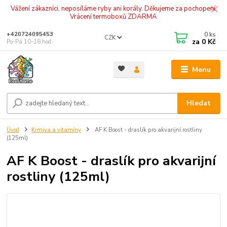
Vážení zákazníci, neposíláme ryby ani korály. Děkujeme za pochopení.
Vrácení termoboxů ZDARMA
0
ks
+420724095453
CZK
za
0 Kč
Po-Pá 10-18 hod.
Menu
Hledat
Úvod
Krmiva a vitamíny
AF K Boost - draslík pro akvarijní rostliny
(125ml)
AF K Boost - draslík pro akvarijní
rostliny (125ml)