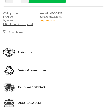
Číslo produktu:
ma AF-KBOO125
EAN kód:
5902026733021
Výrobce:
Aquaforest
Hlídat cenu / dostupnost
Do oblíbených
Unikátní zboží
Vrácení termoboxů
Expresní DOPRAVA
Zboží SKLADEM