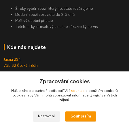
Široký výběr zboží, který neustále rozšiřujeme
Dodání zboží zpravidla do 2-3 dnů
Pečlivý osobní přístup
Telefonický, e-mailový a online zákaznický servis
Kde nás najdete
Jasná 294
735 62 Český Těšín
Zpracování cookies
Kontakty
Náš e-shop a partneři potřebují Váš
souhlas
s použitím souborů
cookies, aby Vám mohli zobrazovat informace týkající se Vašich
Michal Zamarski
zájmů.
+420724095453
Po-Pá 10-18 hod.
Souhlasím
Nastavení
info@reefhome.cz