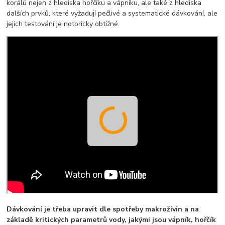
korálů nejen z hlediska hořčíku a vápníku, ale také z hlediska
dalších prvků, které vyžadují pečlivé a systematické dávkování, ale
jejich testování je notoricky obtížné.
Dávkování je třeba upravit dle spotřeby makroživin a na
základě kritických parametrů vody, jakými jsou vápník, hořčík