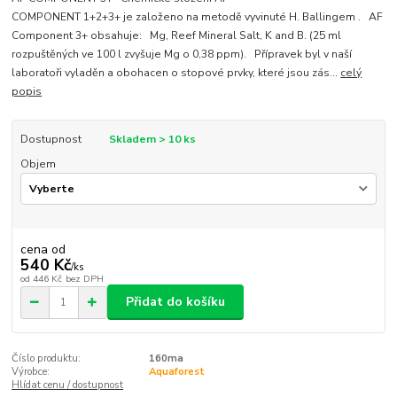
COMPONENT 1+2+3+ je založeno na metodě vyvinuté H. Ballingem . AF
Component 3+ obsahuje: Mg, Reef Mineral Salt, K and B. (25 ml
rozpuštěných ve 100 l zvyšuje Mg o 0,38 ppm). Přípravek byl v naší
laboratoři vyladěn a obohacen o stopové prvky, které jsou zás...
celý
popis
Dostupnost
Skladem > 10 ks
Objem
cena od
540 Kč
/
ks
od
446 Kč
bez DPH
Přidat do košíku
Číslo produktu:
160ma
Výrobce:
Aquaforest
Hlídat cenu / dostupnost