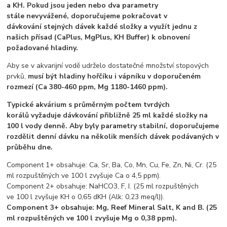
a KH. Pokud jsou jeden nebo dva parametry
stále nevyvážené, doporučujeme pokračovat v
dávkování stejných dávek každé složky a využít jednu z
našich přísad (CaPlus, MgPlus, KH Buffer) k obnovení
požadované hladiny.
Aby se v akvarijní vodě udrželo dostatečné množství stopových
prvků,
musí být hladiny hořčíku i vápníku v doporučeném
rozmezí (Ca 380-460 ppm, Mg 1180-1460 ppm).
Typické akvárium s průměrným počtem tvrdých
korálů vyžaduje dávkování přibližně 25 ml každé složky na
100 l vody denně. Aby byly parametry stabilní, doporučujeme
rozdělit denní dávku na několik menších dávek podávaných v
průběhu dne.
Component 1+ obsahuje: Ca, Sr, Ba, Co, Mn, Cu, Fe, Zn, Ni, Cr. (25
ml rozpuštěných ve 100 l zvyšuje Ca o 4,5 ppm).
Component 2+ obsahuje: NaHCO3, F, I. (25 ml rozpuštěných
ve 100 l zvyšuje KH o 0,65 dKH (Alk: 0,23 meq/l)).
Component 3+ obsahuje: Mg, Reef Mineral Salt, K and B. (25
ml rozpuštěných ve 100 l zvyšuje Mg o 0,38 ppm).