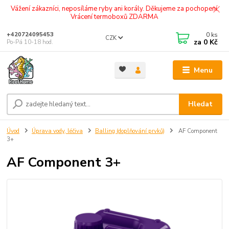
Vážení zákazníci, neposíláme ryby ani korály. Děkujeme za pochopení.
Vrácení termoboxů ZDARMA
0
ks
+420724095453
CZK
za
0 Kč
Po-Pá 10-18 hod.
Menu
Hledat
Úvod
Úprava vody, léčiva
Balling (doplňování prvků)
AF Component
3+
AF Component 3+