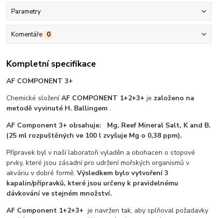
Parametry
Komentáře
0
Kompletní specifikace
AF COMPONENT 3+
Chemické složení
AF COMPONENT 1+2+3+
je
založeno na
metodě vyvinuté H. Ballingem
.
AF Component 3+ obsahuje:
Mg, Reef Mineral Salt, K and B.
(25 ml rozpuštěných ve 100 l zvyšuje Mg o 0,38 ppm).
Přípravek byl v naší laboratoři vyladěn a obohacen o stopové
prvky, které jsou zásadní pro udržení mořských organismů v
akváriu v dobré formě.
Výsledkem bylo vytvoření 3
kapalin/přípravků, které jsou určeny k pravidelnému
dávkování ve stejném množství.
AF Component 1+2+3+
je navržen tak, aby splňoval požadavky