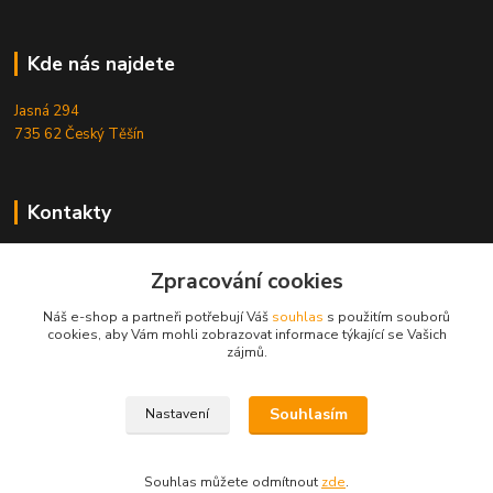
Kde nás najdete
Jasná 294
735 62 Český Těšín
Kontakty
Michal Zamarski
Zpracování cookies
+420724095453
Po-Pá 10-18 hod.
Náš e-shop a partneři potřebují Váš
souhlas
s použitím souborů
cookies, aby Vám mohli zobrazovat informace týkající se Vašich
info@reefhome.cz
zájmů.
Souhlasím
Nastavení
Souhlas můžete odmítnout
zde
.