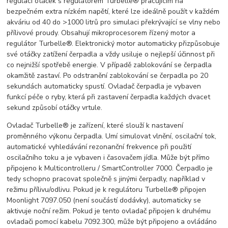
regulací otáček s regulátorem Turbelle® pracujícím na
bezpečném extra nízkém napětí, které lze ideálně použít v každém
akváriu od 40 do >1000 litrů pro simulaci překrývající se vlny nebo
přílivové proudy. Obsahují mikroprocesorem řízený motor a
regulátor Turbelle®. Elektronický motor automaticky přizpůsobuje
své otáčky zatížení čerpadla a vždy usiluje o nejlepší účinnost při
co nejnižší spotřebě energie. V případě zablokování se čerpadla
okamžitě zastaví. Po odstranění zablokování se čerpadla po 20
sekundách automaticky spustí. Ovladač čerpadla je vybaven
funkcí péče o ryby, která při zastavení čerpadla každých dvacet
sekund způsobí otáčky vrtule.
Ovladač Turbelle® je zařízení, které slouží k nastavení
proměnného výkonu čerpadla. Umí simulovat vlnění, oscilační tok,
automatické vyhledávání rezonanční frekvence při použití
oscilačního toku a je vybaven i časovačem jídla. Může být přímo
připojeno k Multicontrolleru / SmartController 7000. Čerpadlo je
tedy schopno pracovat společně s jinými čerpadly, například v
režimu přílivu/odlivu. Pokud je k regulátoru Turbelle® připojen
Moonlight 7097.050 (není součástí dodávky), automaticky se
aktivuje noční režim. Pokud je tento ovladač připojen k druhému
ovladači pomocí kabelu 7092.300, může být připojeno a ovládáno