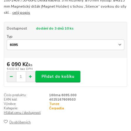
100-240V / 50-60Hz Délka kabelu: 3 m Rozměry: ø70 mm Výstup: ø40/15
mm Magnetický držák (Magnet Holder) s tichou „Silence“ svorkou do síly
skl...
celý popis
Dostupnost
dodání do 3 dnů 10 ks
Typ
6 090 Kč
/
ks
5 033 Kč
bez DPH
Přidat do košíku
Číslo produktu:
160ma 6095.000
EAN kód:
4025167609503
Výrobce:
Tunze
Kategorie:
Čerpadla
Hlídat cenu / dostupnost
Do oblíbených