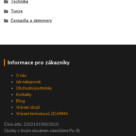
Technika
Tunze
Čerpadla a skimmery
Informace pro zákazníky
O nás
Jak nakupovat
Obchodní podmínky
Kontakty
Blog
Vrácení zboží
Vrácení termoboxů ZDARMA
Číslo účtu: 2102143300/2010
Zásilky s živým obsahem odesíláme Po-St