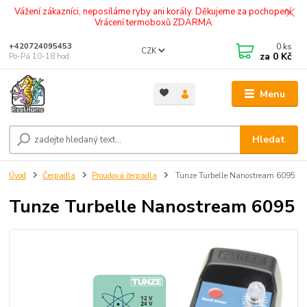
Vážení zákazníci, neposíláme ryby ani korály. Děkujeme za pochopení.
Vrácení termoboxů ZDARMA
0
ks
+420724095453
CZK
za
0 Kč
Po-Pá 10-18 hod.
Menu
Hledat
Úvod
Čerpadla
Proudová čerpadla
Tunze Turbelle Nanostream 6095
Tunze Turbelle Nanostream 6095