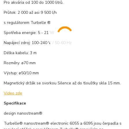
Pro akvária od 100 do 1000 litrů.
Průtok: 2 000 až asi 9 500 l/h
s regulátorem Turbelle ®
Spotřeba energie: 5 - 21 W
Napájecí zdroj: 100-240 V / 50-60 Hz
Délka kabelu: 3 m
Rozměry: ø70 mm
Výstup: ø50/10 mm
Magnetický držák se svorkou Silence až do tloušťky skla 15 mm.
Video zde
Specifikace
design nanostream®
Turbelle® nanostream® electronic 6055 a 6095 jsou čerpadla s