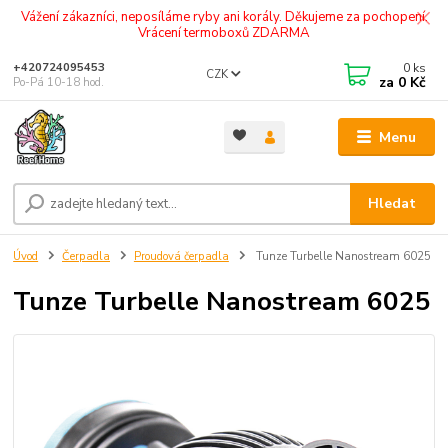
Vážení zákazníci, neposíláme ryby ani korály. Děkujeme za pochopení.
Vrácení termoboxů ZDARMA
0
ks
+420724095453
CZK
za
0 Kč
Po-Pá 10-18 hod.
Menu
Hledat
Úvod
Čerpadla
Proudová čerpadla
Tunze Turbelle Nanostream 6025
Tunze Turbelle Nanostream 6025