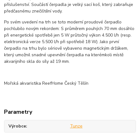
příslušenství. Součástí čerpadla je velký sací koš, který zabraňuje
předčasnému znečištění vody.
Po svém uvedení na trh se toto moderní proudové čerpadlo
pochlubilo novým rekordem: S průměrem pouhých 70 mm dosáhlo
při energetické spotřebě jen 5 W průtočný výkon 4.500 l/h (resp.
elektronická verze 5.500 l/h při spotřebě 18 W). Jako první
čerpadlo na trhu bylo sériově vybaveno magnetickým držákem,
který umožnil snadné upevnění čerpadla na kterémkoli místě
akvarijního skla do síly až 19 mm.
Mořská akvaristika ReefHome Český Těšín
Parametry
Výrobce
Tunze