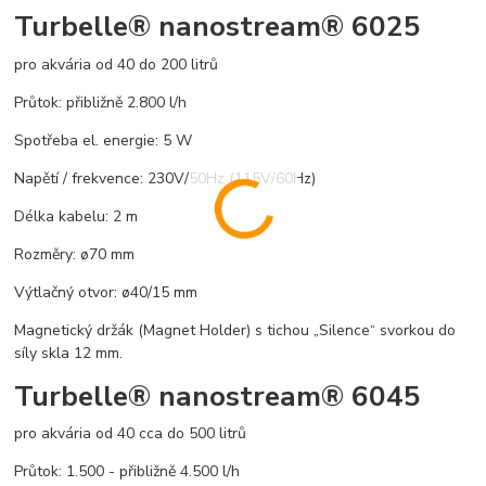
Turbelle® nanostream® 6025
pro akvária od 40 do 200 litrů
Průtok: přibližně 2.800 l/h
Spotřeba el. energie: 5 W
Napětí / frekvence: 230V/50Hz (115V/60Hz)
Délka kabelu: 2 m
Rozměry: ø70 mm
Výtlačný otvor: ø40/15 mm
Magnetický držák (Magnet Holder) s tichou „Silence“ svorkou do
síly skla 12 mm.
Turbelle® nanostream® 6045
pro akvária od 40 cca do 500 litrů
Průtok: 1.500 - přibližně 4.500 l/h