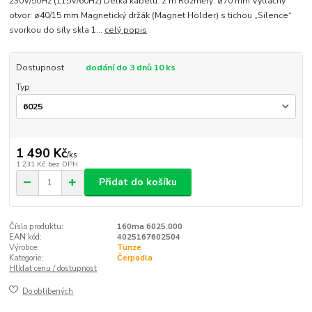
230V/50Hz (115V/60Hz) Délka kabelu: 2 m Rozměry: ø70 mm Výtlačný
otvor: ø40/15 mm Magnetický držák (Magnet Holder) s tichou „Silence“
svorkou do síly skla 1...
celý popis
Dostupnost
dodání do 3 dnů 10 ks
Typ
1 490 Kč
/
ks
1 231 Kč
bez DPH
Přidat do košíku
Číslo produktu:
160ma 6025.000
EAN kód:
4025167602504
Výrobce:
Tunze
Kategorie:
Čerpadla
Hlídat cenu / dostupnost
Do oblíbených