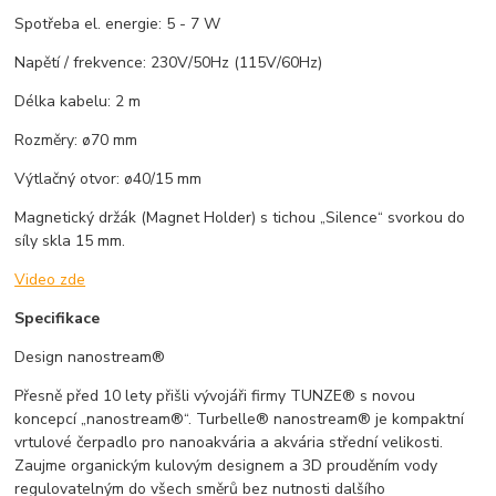
Spotřeba el. energie: 5 - 7 W
Napětí / frekvence: 230V/50Hz (115V/60Hz)
Délka kabelu: 2 m
Rozměry: ø70 mm
Výtlačný otvor: ø40/15 mm
Magnetický držák (Magnet Holder) s tichou „Silence“ svorkou do
síly skla 15 mm.
Video zde
Specifikace
Design nanostream®
Přesně před 10 lety přišli vývojáři firmy TUNZE® s novou
koncepcí „nanostream®“. Turbelle® nanostream® je kompaktní
vrtulové čerpadlo pro nanoakvária a akvária střední velikosti.
Zaujme organickým kulovým designem a 3D prouděním vody
regulovatelným do všech směrů bez nutnosti dalšího