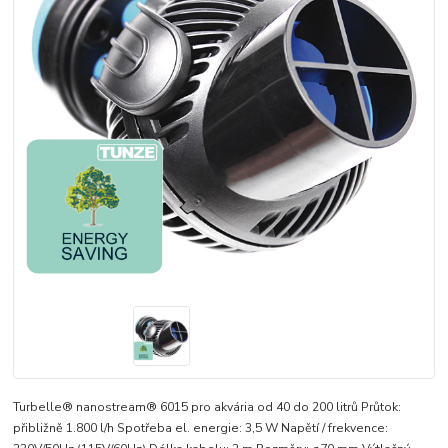
Turbelle® nanostream® 6015 pro akvária od 40 do 200 litrů Průtok:
přibližně 1.800 l/h Spotřeba el. energie: 3,5 W Napětí / frekvence: