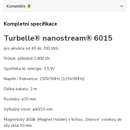
Komentáře
0
Kompletní specifikace
Turbelle® nanostream® 6015
pro akvária od 40 do 200 litrů
Průtok: přibližně 1.800 l/h
Spotřeba el. energie: 3,5 W
Napětí / frekvence: 230V/50Hz (115V/60Hz)
Délka kabelu: 2 m
Rozměry: ø70 mm
Výtlačný otvor: ø40/15 mm
Magnetický držák (Magnet Holder) s tichou „Silence“ svorkou do
síly skla 10 mm.