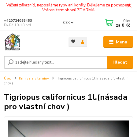
Vážení zákazníci, neposíláme ryby ani korály. Děkujeme za pochopení.
Vrácení termoboxů ZDARMA
0
ks
+420724095453
CZK
za
0 Kč
Po-Pá 10-18 hod.
Menu
Hledat
Úvod
Krmiva a vitamíny
Tigriopus californicus 1l.(násada pro vlastní
chov )
Tigriopus californicus 1l.(násada
pro vlastní chov )