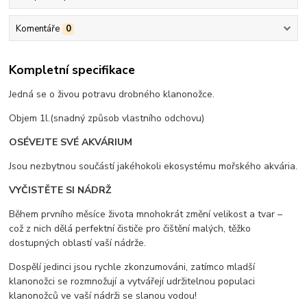
Komentáře
0
Kompletní specifikace
Jedná se o živou potravu drobného klanonožce.
Objem 1l.(snadný způsob vlastního odchovu)
OSÉVEJTE SVÉ AKVÁRIUM
Jsou nezbytnou součástí jakéhokoli ekosystému mořského akvária.
VYČISTĚTE SI NÁDRŽ
Během prvního měsíce života mnohokrát změní velikost a tvar –
což z nich dělá perfektní čističe pro čištění malých, těžko
dostupných oblastí vaší nádrže.
Dospělí jedinci jsou rychle zkonzumováni, zatímco mladší
klanonožci se rozmnožují a vytvářejí udržitelnou populaci
klanonožců ve vaší nádrži se slanou vodou!