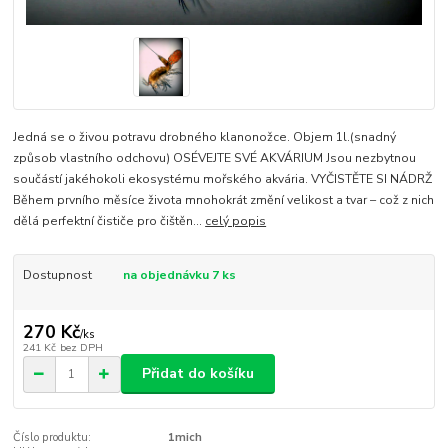
Jedná se o živou potravu drobného klanonožce. Objem 1l.(snadný
způsob vlastního odchovu) OSÉVEJTE SVÉ AKVÁRIUM Jsou nezbytnou
součástí jakéhokoli ekosystému mořského akvária. VYČISTĚTE SI NÁDRŽ
Během prvního měsíce života mnohokrát změní velikost a tvar – což z nich
dělá perfektní čističe pro čištěn...
celý popis
Dostupnost
na objednávku 7 ks
270 Kč
/
ks
241 Kč
bez DPH
Přidat do košíku
Číslo produktu:
1mich