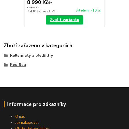
8 990 Kč
/
ks
cena od
Skladem > 10 ks
7 430 Kč
bez DPH
Zvolit variantu
Zboží zařazeno v kategoriích
Rollermaty a předfiltry
Red Sea
Informace pro zákazníky
O nás
Jak nakupovat
Obchodní podmínky