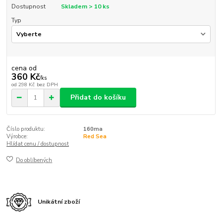
Dostupnost
Skladem > 10 ks
Typ
cena od
360 Kč
/
ks
od
298 Kč
bez DPH
Přidat do košíku
Číslo produktu:
160ma
Výrobce:
Red Sea
Hlídat cenu / dostupnost
Do oblíbených
Unikátní zboží