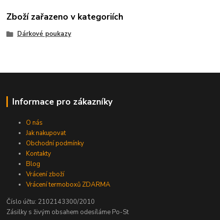
Zboží zařazeno v kategoriích
Dárkové poukazy
Informace pro zákazníky
O nás
Jak nakupovat
Obchodní podmínky
Kontakty
Blog
Vrácení zboží
Vrácení termoboxů ZDARMA
Číslo účtu: 2102143300/2010
Zásilky s živým obsahem odesíláme Po-St