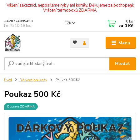
Vážení zákazníci, neposíláme ryby ani korály. Děkujeme za pochopení.
Vrácení termoboxů ZDARMA
0
ks
+420724095453
CZK
za
0 Kč
Po-Pá 10-18 hod.
Menu
Hledat
Úvod
Dárkové poukazy
Poukaz 500 Kč
Poukaz 500 Kč
Doprava ZDARMA