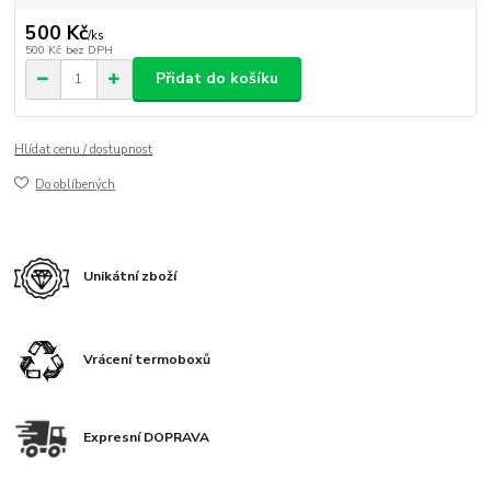
500 Kč
/
ks
500 Kč
bez DPH
Přidat do košíku
Hlídat cenu / dostupnost
Do oblíbených
Unikátní zboží
Vrácení termoboxů
Expresní DOPRAVA