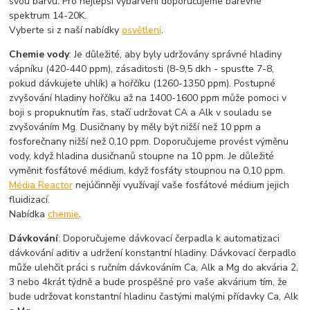
svou barvu. Pro nejlepší vybarvení doporučujeme barevné
spektrum 14-20K.
Vyberte si z naší nabídky
osvětlení
.
Chemie vody
: Je důležité, aby byly udržovány správné hladiny
vápníku (420-440 ppm), zásaditosti (8-9,5 dkh - spusťte 7-8,
pokud dávkujete uhlík) a hořčíku (1260-1350 ppm). Postupné
zvyšování hladiny hořčíku až na 1400-1600 ppm může pomoci v
boji s propuknutím řas, stačí udržovat CA a Alk v souladu se
zvyšováním Mg. Dusičnany by měly být nižší než 10 ppm a
fosforečnany nižší než 0,10 ppm. Doporučujeme provést výměnu
vody, když hladina dusičnanů stoupne na 10 ppm. Je důležité
vyměnit fosfátové médium, když fosfáty stoupnou na 0,10 ppm.
Média Reactor
nejúčinněji využívají vaše fosfátové médium jejich
fluidizací.
Nabídka
chemie
.
Dávkování
: Doporučujeme dávkovací čerpadla k automatizaci
dávkování aditiv a udržení konstantní hladiny. Dávkovací čerpadlo
může ulehčit práci s ručním dávkováním Ca, Alk a Mg do akvária 2,
3 nebo 4krát týdně a bude prospěšné pro vaše akvárium tím, že
bude udržovat konstantní hladinu častými malými přídavky Ca, Alk