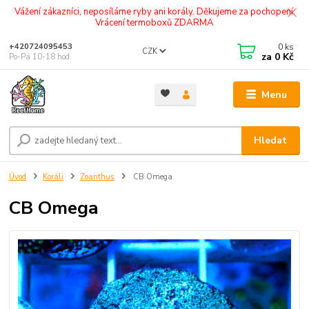
Vážení zákazníci, neposíláme ryby ani korály. Děkujeme za pochopení.
Vrácení termoboxů ZDARMA
0
ks
+420724095453
CZK
za
0 Kč
Po-Pá 10-18 hod.
Menu
Hledat
Úvod
Koráli
Zoanthus
CB Omega
CB Omega