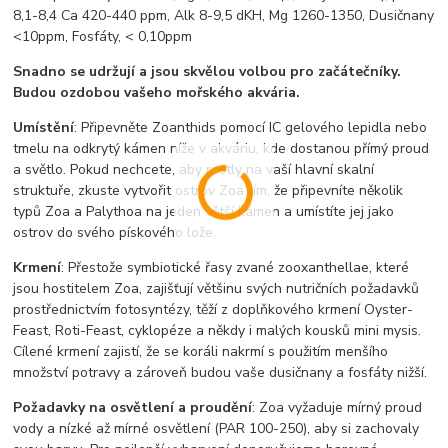
8,1-8,4 Ca 420-440 ppm, Alk 8-9,5 dKH, Mg 1260-1350, Dusičnany
<10ppm, Fosfáty, < 0,10ppm
Snadno se udržují a jsou skvělou volbou pro začátečníky.
Budou ozdobou vašeho mořského akvária.
Umístění
: Připevněte Zoanthids pomocí IC gelového lepidla nebo
tmelu na odkrytý kámen níže v akváriu, kde dostanou přímý proud
a světlo. Pokud nechcete, aby rostly na vaší hlavní skalní
struktuře, zkuste vytvořit ostrov Zoa tím, že připevníte několik
typů Zoa a Palythoa na jeden větší kámen a umístíte jej jako
ostrov do svého pískového lože.
Krmení
: Přestože symbiotické řasy zvané zooxanthellae, které
jsou hostitelem Zoa, zajišťují většinu svých nutričních požadavků
prostřednictvím fotosyntézy, těží z doplňkového krmení Oyster-
Feast, Roti-Feast, cyklopéze a někdy i malých kousků mini mysis.
Cílené krmení zajistí, že se koráli nakrmí s použitím menšího
množství potravy a zároveň budou vaše dusičnany a fosfáty nižší.
Požadavky na osvětlení a proudění
: Zoa vyžaduje mírný proud
vody a nízké až mírné osvětlení (PAR 100-250), aby si zachovaly