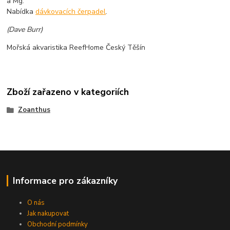
a Mg.
Nabídka
dávkovacích čerpadel
.
(Dave Burr)
Mořská akvaristika ReefHome Český Těšín
Zboží zařazeno v kategoriích
Zoanthus
Informace pro zákazníky
O nás
Jak nakupovat
Obchodní podmínky