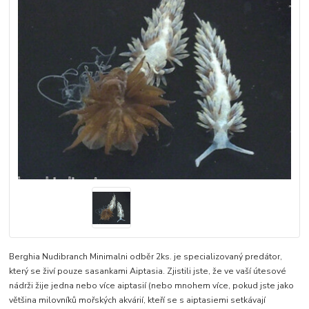
Berghia Nudibranch Minimalni odběr 2ks. je specializovaný predátor,
který se živí pouze sasankami Aiptasia. Zjistili jste, že ve vaší útesové
nádrži žije jedna nebo více aiptasií (nebo mnohem více, pokud jste jako
většina milovníků mořských akvárií, kteří se s aiptasiemi setkávají