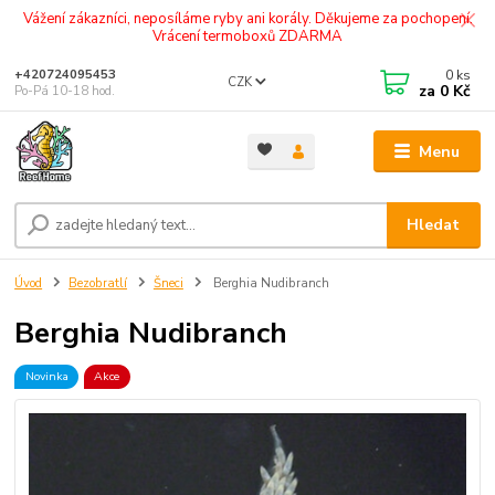
Vážení zákazníci, neposíláme ryby ani korály. Děkujeme za pochopení.
Vrácení termoboxů ZDARMA
0
ks
+420724095453
CZK
za
0 Kč
Po-Pá 10-18 hod.
Menu
Hledat
Úvod
Bezobratlí
Šneci
Berghia Nudibranch
Berghia Nudibranch
Novinka
Akce