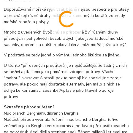
Doporučované mořské ryby však běžně nejsou bezpečné pro útesy
a procházejí různé druhy měkkých a kamenných korálů, zoantidy,
mořské rohože a polypy.
Mnoho z uvedených živočichů se přirozeně živí různými druhy
přisedlých i pohyblivých bezobratlých, jako jsou žádoucí mořské
sasanky, opeřenci a další trubkovití červi, mlži, mořští ježci a korýši.
V podstatě se tedy jedná o výměnu jednoho škůdce za jiného.
U těchto "přirozených predátorů" je nejdůležitější, že žádný z nich
se neživí aiptasiemi jako primárním zdrojem potravy. Všichni
"mohou" okusovat Aiptasii, pokud nemají k dispozici jiné zdroje
potravy, ale pokud mají dostatek alternativ, jen málo z nich se
uchýlí ke konzumaci sasanky Aiptasie jako hlavního zdroje
potravy.
Skutečné přírodní řešení
Nudibranch BerghiaNudibranch Berghia
Naštěstí příroda vyvinula řešení - nudibranche Berghia (dříve
známého jako Berghia verrucicornis a nedávno překlasifikovaného
na nový druh Aeolidiella stephanieae). Během milionů let evoluce