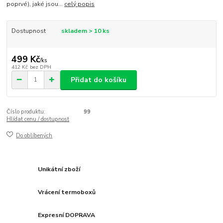
poprvé), jaké jsou...
celý popis
Dostupnost
skladem > 10 ks
499 Kč
/
ks
412 Kč
bez DPH
Přidat do košíku
Číslo produktu:
99
Hlídat cenu / dostupnost
Do oblíbených
Unikátní zboží
Vrácení termoboxů
Expresní DOPRAVA