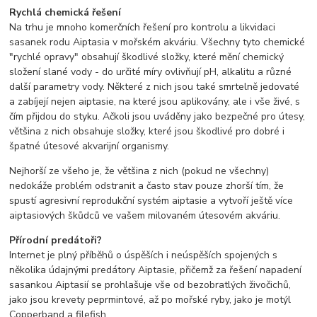
Rychlá chemická řešení
Na trhu je mnoho komerčních řešení pro kontrolu a likvidaci
sasanek rodu Aiptasia v mořském akváriu. Všechny tyto chemické
"rychlé opravy" obsahují škodlivé složky, které mění chemický
složení slané vody - do určité míry ovlivňují pH, alkalitu a různé
další parametry vody. Některé z nich jsou také smrtelně jedovaté
a zabíjejí nejen aiptasie, na které jsou aplikovány, ale i vše živé, s
čím přijdou do styku. Ačkoli jsou uváděny jako bezpečné pro útesy,
většina z nich obsahuje složky, které jsou škodlivé pro dobré i
špatné útesové akvarijní organismy.
Nejhorší ze všeho je, že většina z nich (pokud ne všechny)
nedokáže problém odstranit a často stav pouze zhorší tím, že
spustí agresivní reprodukční systém aiptasie a vytvoří ještě více
aiptasiových škůdců ve vašem milovaném útesovém akváriu.
Přírodní predátoři?
Internet je plný příběhů o úspěších i neúspěších spojených s
několika údajnými predátory Aiptasie, přičemž za řešení napadení
sasankou Aiptasií se prohlašuje vše od bezobratlých živočichů,
jako jsou krevety peprmintové, až po mořské ryby, jako je motýl
Copperband a filefish.