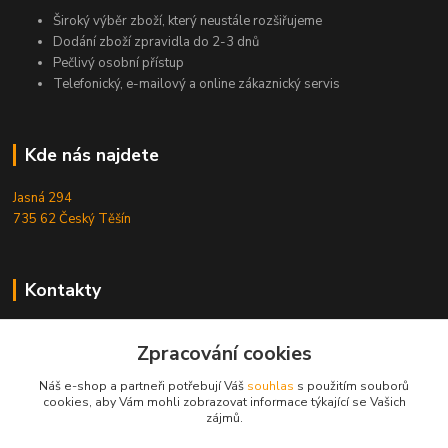
Široký výběr zboží, který neustále rozšiřujeme
Dodání zboží zpravidla do 2-3 dnů
Pečlivý osobní přístup
Telefonický, e-mailový a online zákaznický servis
Kde nás najdete
Jasná 294
735 62 Český Těšín
Kontakty
Michal Zamarski
+420724095453
Zpracování cookies
Po-Pá 10-18 hod.
Náš e-shop a partneři potřebují Váš
souhlas
s použitím souborů
cookies, aby Vám mohli zobrazovat informace týkající se Vašich
info@reefhome.cz
zájmů.