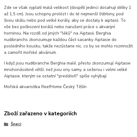
Zde se však vyplatí malá velikost (dospělí jedinci dosahují délky 1
až 1,5 cm). Jsou schopny prolézt i do té nejmenší štěrbiny, pod
živou skálu nebo pod velké korály, aby se dostaly k aiptasii. To
vše bez poškození korálů nebo narušení práce s akvarijní
horninou. Na rozdíl od jiných "léků" na Aiptasii, Berghia
nudibranchs zkonzumuje každou část sasanky Aiptasie do
posledního kousku, takže nezůstane nic, co by se mohlo rozmnožit
a zamořit mořské akvárium.
I když jsou nudibranche Berghia malé, přesto zkonzumují Aiptasie
mnohonásobně větší, než jsou ony samy, a sežerou i velmi velké
Aiptasie, kterým se ostatní "predátoři" spíše vyhýbají.
Mořská akvaristika ReefHome Český Těšín
Zboží zařazeno v kategoriích
Šneci