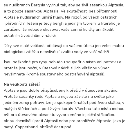
se nudibranch Berghia vyvinul tak, aby se živil sasankou Aiptasia,
a to pouze sasankou Aiptasia. Ve skutečnosti bez přítomnosti
Aiptasie nudibranch umírá hlady. Na rozdíl od všech ostatních
"přírodních" řešení je tedy berghia jediným tvorem, u kterého je
zaručeno, že nebude okusovat vaše cenné korály ani škodit
ostatním živočichům v nádrži.
Díky své malé velikosti přidávají do vašeho útesu jen velmi malou
biologickou zátěž a neovlivňují kvalitu vody ve vaší nádrži.
Jsou neškodné pro ryby, nebudou soupeřit o místo ani potravu a
protože jsou noční, v útesové nádrži si jich většinou vůbec
nevšimnete (kromě soustavného odstraňování aiptasií).
Na velikosti záleží
Aiptasie jsou dobře přizpůsobeny k přežití v útesovém akváriu.
Protože sasanky rodu Aiptasia nejsou závislé na světle jako
jediném zdroji potravy, lze je spokojeně nalézt pod živou skálou, v
malých štěrbinách a pod živými korály. Všechna tato místa mohou
být pro útesového akvaristu vyzbrojeného injekční stříkačkou
plnou chemikálií proti Aiptasii nebo pro prohlížeče Aiptasie, jako je
motýl Copperband, obtížně dostupná.