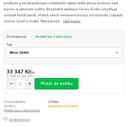
profilem a šestikanálovým ovládáním, takže máte plnou kontrolu nad
barvou a výkonem světla. Bezplatná aplikace Series 6 vám umožňuje
ovládat každý kanál, včetně všech nastavení počasí od východu / západu
slunce, bouří a mraků. Nasazená k...
celý popis
Dostupnost
dodání do 3 dnů 10 ks
Typ
33 347 Kč
/
ks
27 560 Kč
bez DPH
Přidat do košíku
Číslo produktu:
270kpl
Výrobce:
Aquarium Systems
Hlídat cenu / dostupnost
Do oblíbených