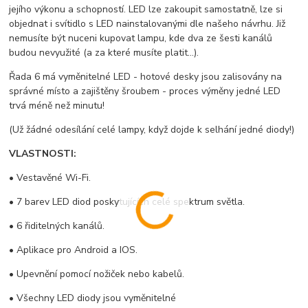
jejího výkonu a schopností. LED lze zakoupit samostatně, lze si
objednat i svítidlo s LED nainstalovanými dle našeho návrhu. Již
nemusíte být nuceni kupovat lampu, kde dva ze šesti kanálů
budou nevyužité (a za které musíte platit...).
Řada 6 má vyměnitelné LED - hotové desky jsou zalisovány na
správné místo a zajištěny šroubem - proces výměny jedné LED
trvá méně než minutu!
(Už žádné odesílání celé lampy, když dojde k selhání jedné diody!)
VLASTNOSTI:
• Vestavěné Wi-Fi.
• 7 barev LED diod poskytujících celé spektrum světla.
• 6 řiditelných kanálů.
• Aplikace pro Android a IOS.
• Upevnění pomocí nožiček nebo kabelů.
• Všechny LED diody jsou vyměnitelné