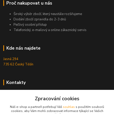
Proč nakupovat u nás
Široký výběr zboží, který neustále rozšiřujeme
Dodání zboží zpravidla do 2-3 dnů
Pečlivý osobní přístup
Telefonický, e-mailový a online zákaznický servis
Kde nás najdete
Jasná 294
735 62 Český Těšín
Kontakty
Michal Zamarski
+420724095453
Zpracování cookies
Po-Pá 10-18 hod.
Náš e-shop a partneři potřebují Váš
souhlas
s použitím souborů
cookies, aby Vám mohli zobrazovat informace týkající se Vašich
info@reefhome.cz