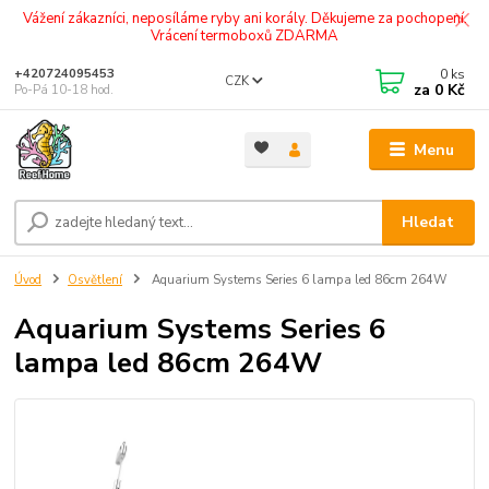
Vážení zákazníci, neposíláme ryby ani korály. Děkujeme za pochopení.
Vrácení termoboxů ZDARMA
0
ks
+420724095453
CZK
za
0 Kč
Po-Pá 10-18 hod.
Menu
Hledat
Úvod
Osvětlení
Aquarium Systems Series 6 lampa led 86cm 264W
Aquarium Systems Series 6
lampa led 86cm 264W