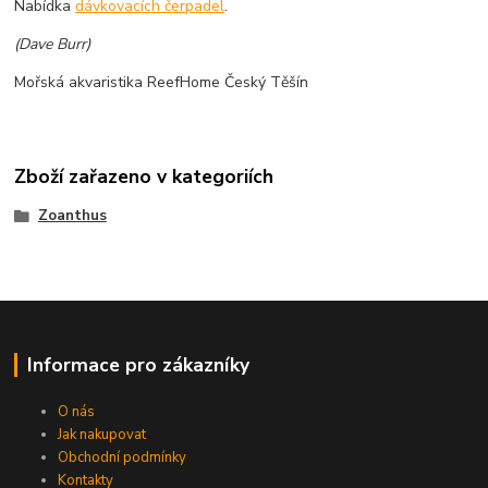
Nabídka
dávkovacích čerpadel
.
(Dave Burr)
Mořská akvaristika ReefHome Český Těšín
Zboží zařazeno v kategoriích
Zoanthus
Informace pro zákazníky
O nás
Jak nakupovat
Obchodní podmínky
Kontakty