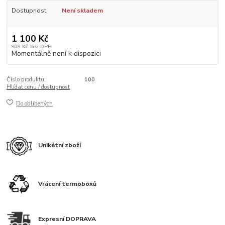
Dostupnost
Není skladem
1 100 Kč
909 Kč
bez DPH
Momentálně není k dispozici
Číslo produktu:
100
Hlídat cenu / dostupnost
Do oblíbených
Unikátní zboží
Vrácení termoboxů
Expresní DOPRAVA