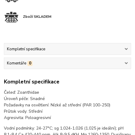
Zboží SKLADEM
Kompletní specifikace
Komentáře
0
Kompletní specifikace
Čeleď: Zoanthidae
Úroveň péče: Snadné
Požadavky na osvětlení: Nízké až střední (PAR 100-250)
Průtok vody: Střední
Agresivita: Poloagresivní
Vodní podmínky: 24-27°C; sg 1,024-1,026 (1,025 je ideální); pH
8,1-8,4 Ca 420-440 ppm, Alk 8-9,5 dKH, Mg 1260-1350, Dusičnany