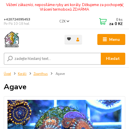
Vážení zákazníci, neposíláme ryby ani korály. Děkujeme za pochopení.
Vrácení termoboxů ZDARMA
0
ks
+420724095453
CZK
za
0 Kč
Po-Pá 10-18 hod.
Menu
Hledat
Úvod
Koráli
Zoanthus
Agave
Agave