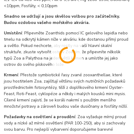
<10ppm, Fosfáty, < 0,10ppm
Snadno se udržují a jsou skvělou volbou pro začátečníky.
Budou ozdobou vašeho mořského akvária.
Umístění
: Připevněte Zoanthids pomocí IC gelového lepidla nebo
tmelu na odkrytý kámen níže v akváriu, kde dostanou přímý proud
a světlo. Pokud nechcete, aby rostly na vaší hlavní skalní
struktuře, zkuste vytvořit ostrov Zoa tím, že připevníte několik
typů Zoa a Palythoa na jeden větší kámen a umístíte jej jako
ostrov do svého pískového lože.
Krmení
: Přestože symbiotické řasy zvané zooxanthellae, které
jsou hostitelem Zoa, zajišťují většinu svých nutričních požadavků
prostřednictvím fotosyntézy, těží z doplňkového krmení Oyster-
Feast, Roti-Feast, cyklopéze a někdy i malých kousků mini mysis.
Cílené krmení zajistí, že se koráli nakrmí s použitím menšího
množství potravy a zároveň budou vaše dusičnany a fosfáty nižší.
Požadavky na osvětlení a proudění
: Zoa vyžaduje mírný proud
vody a nízké až mírné osvětlení (PAR 100-250), aby si zachovaly
svou barvu. Pro nejlepší vybarvení doporučujeme barevné