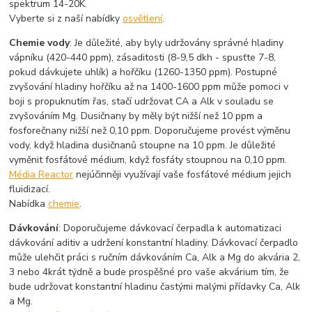
spektrum 14-20K.
Vyberte si z naší nabídky
osvětlení
.
Chemie vody
: Je důležité, aby byly udržovány správné hladiny
vápníku (420-440 ppm), zásaditosti (8-9,5 dkh - spusťte 7-8,
pokud dávkujete uhlík) a hořčíku (1260-1350 ppm). Postupné
zvyšování hladiny hořčíku až na 1400-1600 ppm může pomoci v
boji s propuknutím řas, stačí udržovat CA a Alk v souladu se
zvyšováním Mg. Dusičnany by měly být nižší než 10 ppm a
fosforečnany nižší než 0,10 ppm. Doporučujeme provést výměnu
vody, když hladina dusičnanů stoupne na 10 ppm. Je důležité
vyměnit fosfátové médium, když fosfáty stoupnou na 0,10 ppm.
Média Reactor
nejúčinněji využívají vaše fosfátové médium jejich
fluidizací.
Nabídka
chemie
.
Dávkování
: Doporučujeme dávkovací čerpadla k automatizaci
dávkování aditiv a udržení konstantní hladiny. Dávkovací čerpadlo
může ulehčit práci s ručním dávkováním Ca, Alk a Mg do akvária 2,
3 nebo 4krát týdně a bude prospěšné pro vaše akvárium tím, že
bude udržovat konstantní hladinu častými malými přídavky Ca, Alk
a Mg.