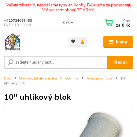
Vážení zákazníci, neposíláme ryby ani korály. Děkujeme za pochopení.
Vrácení termoboxů ZDARMA
0
ks
+420724095453
CZK
za
0 Kč
Po-Pá 10-18 hod.
Menu
Hledat
Úvod
Sladkovodní akvaristika
Technika
Reverzní osmóza
10"
uhlíkový blok
10" uhlíkový blok