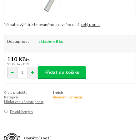
10 palcový filtr z lisovaného aktivního uhlí.
celý popis
Dostupnost
skladem 8 ks
110 Kč
/
ks
91 Kč
bez DPH
Přidat do košíku
Číslo produktu:
1mich
Kategorie:
Reverzní osmóza
Hlídat cenu / dostupnost
Do oblíbených
Unikátní zboží